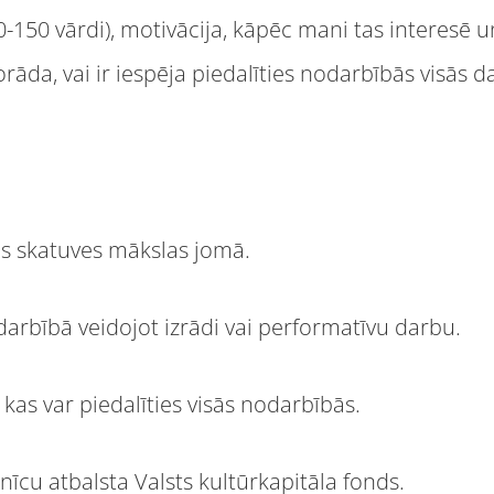
0-150 vārdi), motivācija, kāpēc mani tas interesē u
norāda, vai ir iespēja piedalīties nodarbībās visās 
s skatuves mākslas jomā.
adarbībā veidojot izrādi vai performatīvu darbu.
 kas var piedalīties visās nodarbībās.
īcu atbalsta Valsts kultūrkapitāla fonds.