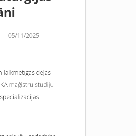
āni
05/11/2025
n laikmetīgās dejas
LKA maģistru studiju
pecializācijas