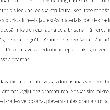
ibam iztēloties, notiek nemitīgā attīstībā, raiti rit
eriāls ieguļas loģiskā struktūrā. Realitātē radošai
jas punkts ir nevis jau esošs materiāls, bet tiek rad
esā, ir katru reizi jauna ceļa brišana. Tā nereti i
, neziņa un grūtu lēmumu pieņemšana. Tā ir arī i
. Reizēm tavi sabiedrotie ir tepat blakus, reizēm 
pašsaprotamas.
r dažādiem dramaturģiskās domāšanas veidiem, h
 dramaturģiju bez dramaturga. Apskatīsim mikro
ē izrādes veidošanā, pievērsīsimies dramaturģijai k