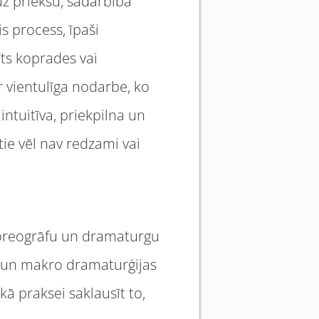
 uz priekšu, sadarbībā
s process, īpaši
īts koprades vai
r vientulīga nodarbe, ko
ntuitīva, priekpilna un
tie vēl nav redzami vai
oreogrāfu un dramaturgu
 un makro dramaturģijas
ā praksei saklausīt to,