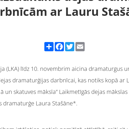
rbnīcām ar Lauru Staš
Share
Facebook
Twitter
Email
ja (LKA) līdz 10. novembrim aicina dramaturgus u
dejas dramaturģijas darbnīcai, kas notiks kopā ar 
 un skatuves māksla” Laikmetīgās dejas mākslas s
as dramaturģe Laura Stašāne*.