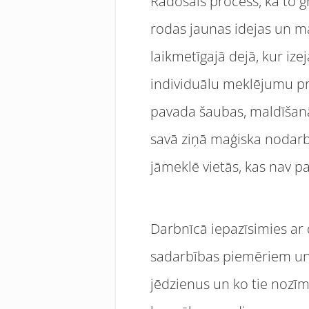
Radošais process, kā to gr
rodas jaunas idejas un mat
laikmetīgajā dejā, kur ize
individuālu meklējumu proc
pavada šaubas, maldīšanās
savā ziņā maģiska nodarbe
jāmeklē vietās, kas nav 
Darbnīcā iepazīsimies a
sadarbības piemēriem un
jēdzienus un ko tie nozīm