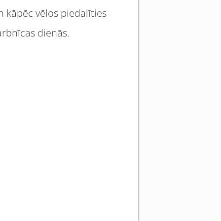
n kāpēc vēlos piedalīties
darbnīcas dienās.