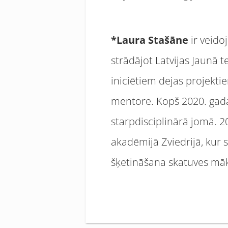
*Laura Stašāne
ir veido
strādājot Latvijas Jaunā 
iniciētiem dejas projekt
mentore. Kopš 2020. gada
starpdisciplinārā jomā. 
akadēmijā Zviedrijā, kur 
šķetināšana skatuves māk