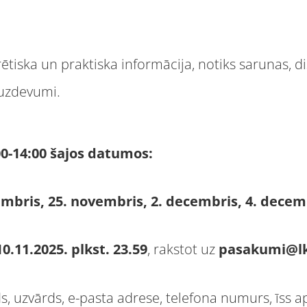
ētiska un praktiska informācija, notiks sarunas, di
i uzdevumi.
00-14:00 šajos datumos:
embris, 25. novembris, 2. decembris, 4. decem
10.11.2025. plkst. 23.59
, rakstot uz
pasakumi@lk
ds, uzvārds, e-pasta adrese, telefona numurs, īss a