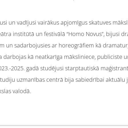
jusi un vadījusi vairākus apjomīgus skatuves māksla
teātra institūtā un festivālā “Homo Novus”, bijusi 
iem un sadarbojusies ar horeogrāfiem kā dramatur
 darbojas kā neatkarīga māksliniece, publiciste 
2023.-2025. gadā studējusi starptautiskā maģistra
studiju uzmanības centrā bija sabiedrībai aktuāl
slas valodā.