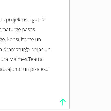
s projektus, ilgstoši
dramaturģe pašas
ģe, konsultante un
un dramaturģe dejas un
ntūrā Malmes Teātra
u jautājumu un procesu