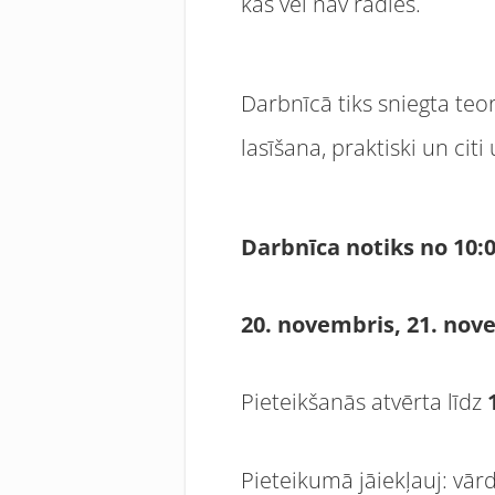
kas vēl nav radies.
Darbnīcā tiks sniegta teor
lasīšana, praktiski un cit
Darbnīca notiks no 10:
20. novembris, 21. nov
Pieteikšanās atvērta līdz
Pieteikumā jāiekļauj: vār