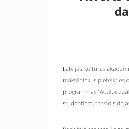
da
Latvijas Kultūras akadēmi
māksliniekus pieteikties 
programmas “Audiovizuālā
studentiem, to vadīs dej