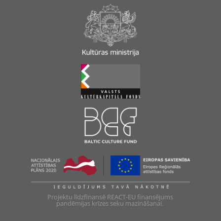
Projektu līdzfinansē REACT-EU finansējums
pandēmijas krīzes seku mazināšanai.