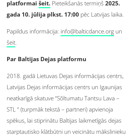
platformai
šeit.
Pieteikšanās termiņš
2025.
gada 10. jūlija plkst. 17:00
pēc Latvijas laika.
Papildus informācija:
info@balticdance.org
un
šeit
.
Par Baltijas Dejas platformu
2018. gadā Lietuvas Dejas informācijas centrs,
Latvijas Dejas informācijas centrs un Igaunijas
neatkarīgā skatuve “Sõltumatu Tantsu Lava –
STL “ (turpmāk tekstā – partneri) apvienoja
spēkus, lai stiprinātu Baltijas laikmetīgās dejas
starptautisko klātbūtni un veicinātu mākslinieku