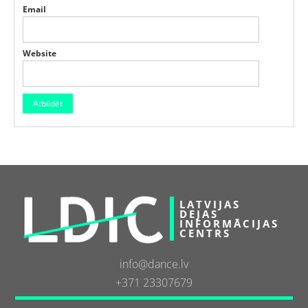
Email
Website
LATVIJAS
DEJAS
INFORMĀCIJAS
CENTRS
info@dance.lv
+371 23307679