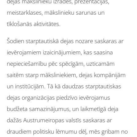
dejas mākslinieku izrādes, prezentācijas,
meistarklases, mākslinieku sarunas un
tīklošanās aktivitātes.
Šodien starptautiskā dejas nozare saskaras ar
ievērojamiem izaicinājumiem, kas saasina
nepieciešamību pēc spēcīgām, uzticamām
saitēm starp māksliniekiem, dejas kompānijām
un institūcijām. Tā kā daudzas starptautiskas
dejas organizācijas piedzīvo ievērojamus
budžeta samazinājumus, un laikmetīgā deja
dažās Austrumeiropas valstīs saskaras ar
draudiem politisku lēmumu dēļ, mēs gribam no