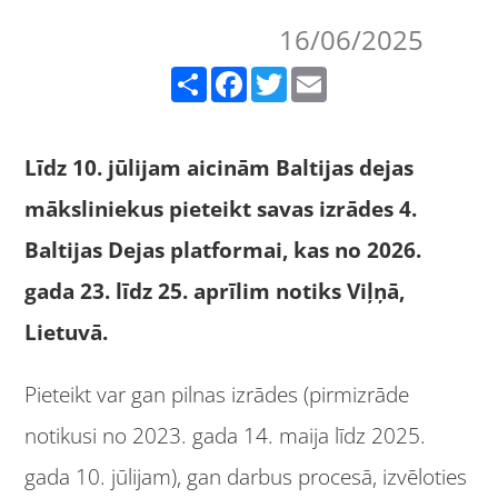
16/06/2025
Share
Facebook
Twitter
Email
Līdz 10. jūlijam a
icin
ā
m Baltijas dejas
m
āksliniekus pieteikt savas izrā
des
4.
Baltijas Dejas platform
ai, kas
no 2026.
gada 23. l
īdz 25. aprī
lim notiks Vi
ļņā,
Lietuvā.
Pieteikt var gan pilnas izrādes (pirmizrāde
notikusi no 2023. gada 14. maija līdz 2025.
gada 10. jūlijam), gan darbus procesā, izvēloties