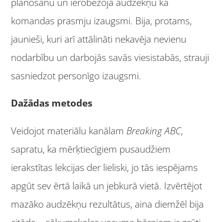
plānošanu un ierobežoja audzēkņu kā
komandas prasmju izaugsmi. Bija, protams,
jaunieši, kuri arī attālināti nekavēja nevienu
nodarbību un darbojās savās viesistabās, strauji
sasniedzot personīgo izaugsmi.
Dažādas metodes
Veidojot materiālu kanālam
Breaking ABC
,
sapratu, ka mērķtiecīgiem pusaudžiem
ierakstītas lekcijas der lieliski, jo tās iespējams
apgūt sev ērtā laikā un jebkurā vietā. Izvērtējot
mazāko audzēkņu rezultātus, aina diemžēl bija