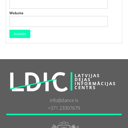
Website
LATVIJAS
DEJAS
INFORMĀCIJAS
CENTRS
info@dance.lv
+371 23307679