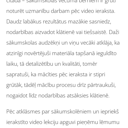
citāda – sākumskolas vecuma bērniem ir grūti
noturēt uzmanību darbam pēc video ieraksta.
Daudz labākus rezultātus mazākie sasniedz,
nodarbības aizvadot klātienē vai tiešsaistē. Daži
sākumskolas audzēkņi un viņu vecāki atklāja, ka
atzinīgi novērtējuši materiāla tapšanā ieguldīto
laiku, tā detalizētību un kvalitāti, tomēr
sapratuši, ka mācīties pēc ieraksta ir stipri
grūtāk, tādēļ mācību procesu drīz pārtraukuši,
nogaidot līdz nodarbības atsāksies klātienē.
Pēc atklāsmes par sākumskolēniem un iepriekš
ierakstīto video lekciju apguvi pieņēmu lēmumu