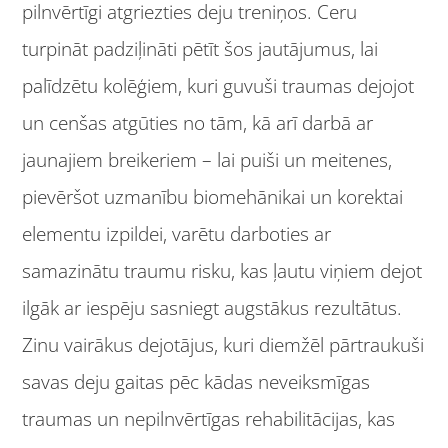
pilnvērtīgi atgriezties deju treniņos. Ceru
turpināt padziļināti pētīt šos jautājumus, lai
palīdzētu kolēģiem, kuri guvuši traumas dejojot
un cenšas atgūties no tām, kā arī darbā ar
jaunajiem breikeriem – lai puiši un meitenes,
pievēršot uzmanību biomehānikai un korektai
elementu izpildei, varētu darboties ar
samazinātu traumu risku, kas ļautu viņiem dejot
ilgāk ar iespēju sasniegt augstākus rezultātus.
Zinu vairākus dejotājus, kuri diemžēl pārtraukuši
savas deju gaitas pēc kādas neveiksmīgas
traumas un nepilnvērtīgas rehabilitācijas, kas