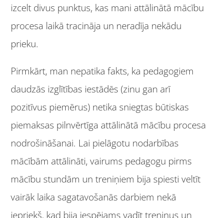
izcelt divus punktus, kas mani attālinātā mācību
procesa laikā tracināja un neradīja nekādu
prieku.
Pirmkārt, man nepatika fakts, ka pedagogiem
daudzās izglītības iestādēs (zinu gan arī
pozitīvus piemērus) netika sniegtas būtiskas
piemaksas pilnvērtīga attālinātā mācību procesa
nodrošināšanai. Lai pielāgotu nodarbības
mācībām attālināti, vairums pedagogu pirms
mācību stundām un treniņiem bija spiesti veltīt
vairāk laika sagatavošanās darbiem nekā
iepriekš, kad bija iespējams vadīt treniņus un