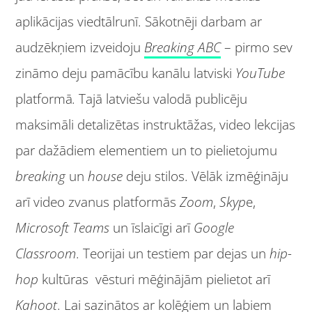
aplikācijas viedtālrunī. Sākotnēji darbam ar
audzēkņiem izveidoju
Breaking ABC
– pirmo sev
zināmo deju pamācību kanālu latviski
YouTube
platformā
.
Tajā latviešu valodā publicēju
maksimāli detalizētas instruktāžas, video lekcijas
par dažādiem elementiem un to pielietojumu
breaking
un
house
deju stilos. Vēlāk izmēģināju
arī video zvanus platformās
Zoom
,
Skyp
e,
Microsoft Teams
un īslaicīgi arī
Google
Classroom
. Teorijai un testiem par dejas un
hip-
hop
kultūras vēsturi mēģinājām pielietot arī
Kahoot
. Lai sazinātos ar kolēģiem un labiem