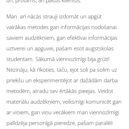
un, protams, arī pašus klientus.
Man arī nācās strauji izdomāt un apgūt
vairākas metodes gan informācijas nodošanai
saviem audzēkņiem, gan efektīvai informācijas
uztverei un apguvei, pašam esot augstskolas
studentam. Sākumā viennozīmīgi bija grūti!
Nezināju, kā rīkoties, taču, ejot soli pa solim uz
priekšu un eksperimentējot ar dažādām darba
metodēm, atradu sev ērtākās pieejas. Veidot
materiālu audzēkņiem, veiksmīgi komunicēt gan
ar viņiem, gan viņu vecākiem man viennozīmīgi
palīdzēja personīgā pieredze, pašam paralēli