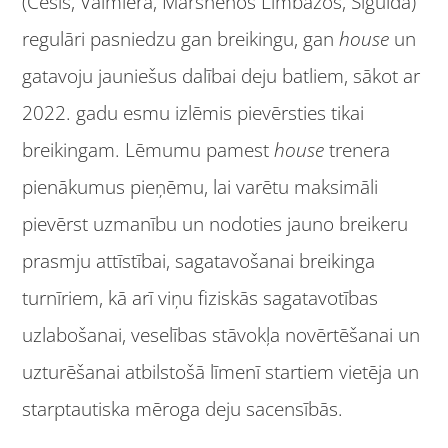
(Cēsīs, Valmierā, Mārsnēnos Limbažos, Siguldā)
regulāri pasniedzu gan breikingu, gan
house
un
gatavoju jauniešus dalībai deju batliem, sākot ar
2022. gadu esmu izlēmis pievērsties tikai
breikingam. Lēmumu pamest
house
trenera
pienākumus pieņēmu, lai varētu maksimāli
pievērst uzmanību un nodoties jauno breikeru
prasmju attīstībai, sagatavošanai breikinga
turnīriem, kā arī viņu fiziskās sagatavotības
uzlabošanai, veselības stāvokļa novērtēšanai un
uzturēšanai atbilstošā līmenī startiem vietēja un
starptautiska mēroga deju sacensībās.