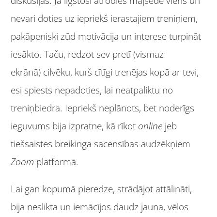
diskusijas. Ja ilgstoši atrodies mājsēdē viens un
nevari doties uz iepriekš ierastajiem treniņiem,
pakāpeniski zūd motivācija un interese turpināt
iesākto. Taču, redzot sev pretī (vismaz
ekrānā) cilvēku, kurš cītīgi trenējas kopā ar tevi,
esi spiests nepadoties, lai neatpaliktu no
treniņbiedra. Iepriekš neplānots, bet noderīgs
ieguvums bija izpratne, kā rīkot
online
jeb
tiešsaistes breikinga sacensības audzēkņiem
Zoom
platformā.
Lai gan kopumā pieredze, strādājot attālināti,
bija neslikta un iemācījos daudz jauna, vēlos