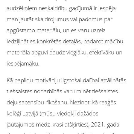
audzēkņiem neskaidrību gadījumā ir iespēja
man jautāt skaidrojumus vai padomus par
apgūstamo materiālu, un es varu uzreiz
iedziļināties konkrētās detaļās, padarot mācību
materiāla apguvi daudz vieglāku, efektīvāku un
iespējamāku.
Kā papildu motivāciju ilgstošai dalībai attālinātās
tiešsaistes nodarbībās varu minēt tiešsaistes
deju sacensību rīkošanu. Nezinot, kā reaģēs
kolēģi Latvijā (mūsu viedokļi dažādos
jautājumos mēdz krasi atšķirties), 2021. gada