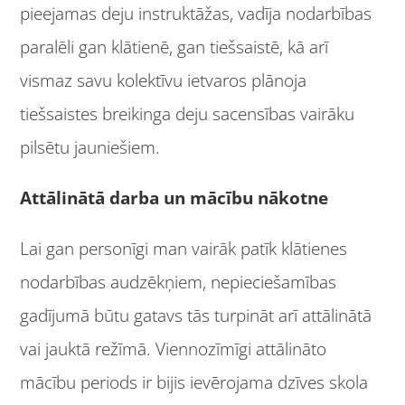
pieejamas deju instruktāžas, vadīja nodarbības
paralēli gan klātienē, gan tiešsaistē, kā arī
vismaz savu kolektīvu ietvaros plānoja
tiešsaistes breikinga deju sacensības vairāku
pilsētu jauniešiem.
Attālinātā darba un mācību nākotne
Lai gan personīgi man vairāk patīk klātienes
nodarbības audzēkņiem, nepieciešamības
gadījumā būtu gatavs tās turpināt arī attālinātā
vai jauktā režīmā. Viennozīmīgi attālināto
mācību periods ir bijis ievērojama dzīves skola