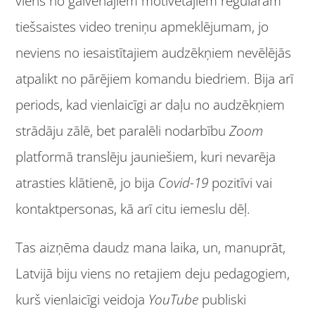
viens no galvenajiem motivētājiem regulāram
tiešsaistes video treniņu apmeklējumam, jo
neviens no iesaistītajiem audzēkņiem nevēlējās
atpalikt no pārējiem komandu biedriem. Bija arī
periods, kad vienlaicīgi ar daļu no audzēkņiem
strādāju zālē, bet paralēli nodarbību
Zoom
platformā translēju jauniešiem, kuri nevarēja
atrasties klātienē, jo bija
Covid-19
pozitīvi vai
kontaktpersonas, kā arī citu iemeslu dēļ.
Tas aizņēma daudz mana laika, un, manuprāt,
Latvijā biju viens no retajiem deju pedagogiem,
kurš vienlaicīgi veidoja
YouTube
publiski