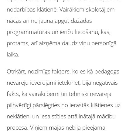
nodarbības klātienē. Vairākiem skolotājiem
nācās arī no jauna apgūt dažādas
programmatūras un ierīču lietošanu, kas,
protams, arī aizņēma daudz viņu personīgā
laika.
Otrkārt, nozīmīgs faktors, ko es kā pedagogs
nevarēju ievērojami ietekmēt, bija negatīvais
fakts, ka vairāki bērni tīri tehniski nevarēja
pilnvērtīgi pārslēgties no ierastās klātienes uz
neklātieni un iesaistīties attālinātajā mācību
procesā. Viņiem mājās nebija pieejama