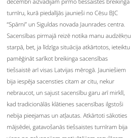
decembrī aizvadījām pirmo tiešsaistes breikinga
turnīru, kurā piedalījās jaunieši no Cēsu BJC
“Spārni” un Siguldas novada Jaunrades centra.
Sacensības pirmajā reizē notika manu audzēkņu
starpā, bet, ja līdzīga situācija atkārtotos, ieteiktu
pamēģināt sarīkot breikinga sacensības
tiešsaistē arī visas Latvijas mērogā. Jauniešiem
bija iespēja sacensties citam ar citu, nekur
nebraucot, un sajust sacensību garu arī mirklī,
kad tradicionālās klātienes sacensības ilgstoši
nebija pieejamas un atļautas. Atkārtoti sākoties
mājsēdei, gatavošanās tiešsaistes turnīram bija