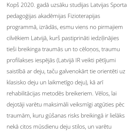
Kopš 2020. gadā uzsāku studijas Latvijas Sporta
pedagoģijas akadēmijas Fizioterapijas
programmā, izrādās, esmu viens no pirmajiem
cilvēkiem Latvijā, kurš pastiprināti iedziļinājies
tieši breikinga traumās un to cēloņos, traumu
profilakses iespējās (Latvijā IR veikti pētījumi
saistībā ar deju, taču galvenokārt tie orientēti uz
klasisko deju un laikmetīgo deju), kā arī
rehabilitācijas metodēs breikeriem. Vēlos, lai
dejotāji varētu maksimāli veiksmīgi atgūties pēc
traumām, kuru gūšanas risks breikingā ir lielāks
nekā citos mūsdienu deju stilos, un varētu