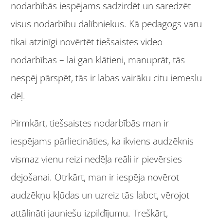
nodarbībās iespējams sadzirdēt un saredzēt
visus nodarbību dalībniekus. Kā pedagogs varu
tikai atzinīgi novērtēt tiešsaistes video
nodarbības – lai gan klātieni, manuprāt, tās
nespēj pārspēt, tās ir labas vairāku citu iemeslu
dēļ.
Pirmkārt, tiešsaistes nodarbībās man ir
iespējams pārliecināties, ka ikviens audzēknis
vismaz vienu reizi nedēļa reāli ir pievērsies
dejošanai. Otrkārt, man ir iespēja novērot
audzēkņu kļūdas un uzreiz tās labot, vērojot
attālināti jauniešu izpildījumu. Treškārt,