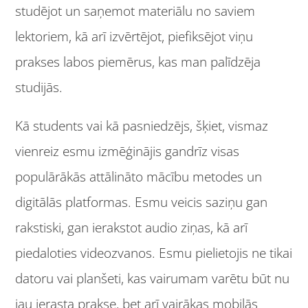
studējot un saņemot materiālu no saviem
lektoriem, kā arī izvērtējot, piefiksējot viņu
prakses labos piemērus, kas man palīdzēja
studijās.
Kā students vai kā pasniedzējs, šķiet, vismaz
vienreiz esmu izmēģinājis gandrīz visas
populārākās attālināto mācību metodes un
digitālās platformas. Esmu veicis saziņu gan
rakstiski, gan ierakstot audio ziņas, kā arī
piedaloties videozvanos. Esmu pielietojis ne tikai
datoru vai planšeti, kas vairumam varētu būt nu
jau ierasta prakse, bet arī vairākas mobilās