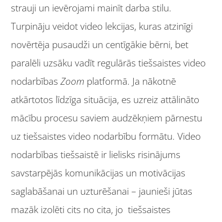
strauji un ievērojami mainīt darba stilu.
Turpināju veidot video lekcijas, kuras atzinīgi
novērtēja pusaudži un centīgākie bērni, bet
paralēli uzsāku vadīt regulārās tiešsaistes video
nodarbības
Zoom
platformā. Ja nākotnē
atkārtotos līdzīga situācija, es uzreiz attālināto
mācību procesu saviem audzēkņiem pārnestu
uz tiešsaistes video nodarbību formātu. Video
nodarbības tiešsaistē ir lielisks risinājums
savstarpējās komunikācijas un motivācijas
saglabāšanai un uzturēšanai – jaunieši jūtas
mazāk izolēti cits no cita, jo tiešsaistes