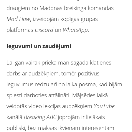
draugiem no Madonas breikinga komandas
Mad Flow
, izveidojām kopīgas grupas
platformās
Discord
un
WhatsApp
.
Ieguvumi
un zaudējumi
Lai gan vairāk prieka man sagādā klātienes
darbs ar audzēkņiem, tomēr pozitīvus
ieguvumus redzu arī no laika posma, kad bijām
spiesti darboties attālināti. Mājsēdes laikā
veidotās video lekcijas audzēkņiem
YouTube
kanālā
Breaking ABC
joprojām ir lielākais
publiski, bez maksas ikvienam interesentam