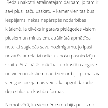
Redzu nākotni attālinātajam darbam, jo tam ir
savi plusi, taču uzskatu – kamēr vien tas būs
iespējams, nekas nepārspēs nodarbības
klātienē. Ja cilvēks ir gatavs pielāgoties visiem
plusiem un mīnusiem, attālinātā apmācība
noteikti saglabās savu nozīmīgumu, jo īpaši
nozarēs ar relatīvi nelielu zinošu pasniedzēju
skaitu. Attālinātās mācības un kustību apguve
no video ierakstiem daudziem ir bijis pirmais vai
vienīgais pieejamais veids, kā apgūt dažādus
deju stilus un kustību formas.
Ņemot vērā, ka vienmēr esmu bijis puisis no