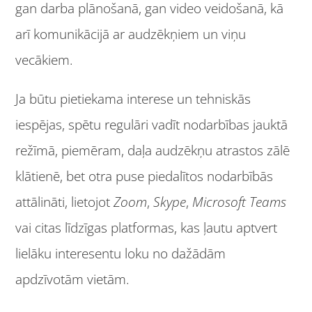
gan darba plānošanā, gan video veidošanā, kā
arī komunikācijā ar audzēkņiem un viņu
vecākiem.
Ja būtu pietiekama interese un tehniskās
iespējas, spētu regulāri vadīt nodarbības jauktā
režīmā, piemēram, daļa audzēkņu atrastos zālē
klātienē, bet otra puse piedalītos nodarbībās
attālināti, lietojot
Zoom
,
Skype
,
Microsoft Teams
vai citas līdzīgas platformas, kas ļautu aptvert
lielāku interesentu loku no dažādām
apdzīvotām vietām.