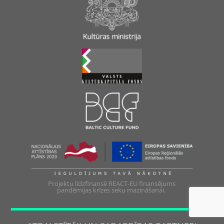
Projektu līdzfinansē REACT-EU finansējums
pandēmijas krīzes seku mazināšanai.