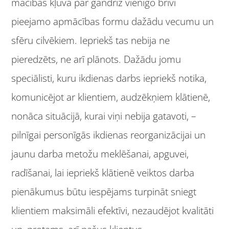
mācības kļuva par gandrīz vienīgo brīvi
pieejamo apmācības formu dažādu vecumu un
sfēru cilvēkiem. Iepriekš tas nebija ne
pieredzēts, ne arī plānots. Dažādu jomu
speciālisti, kuru ikdienas darbs iepriekš notika,
komunicējot ar klientiem, audzēkņiem klātienē,
nonāca situācijā, kurai viņi nebija gatavoti, –
pilnīgai personīgās ikdienas reorganizācijai un
jaunu darba metožu meklēšanai, apguvei,
radīšanai, lai iepriekš klātienē veiktos darba
pienākumus būtu iespējams turpināt sniegt
klientiem maksimāli efektīvi, nezaudējot kvalitāti