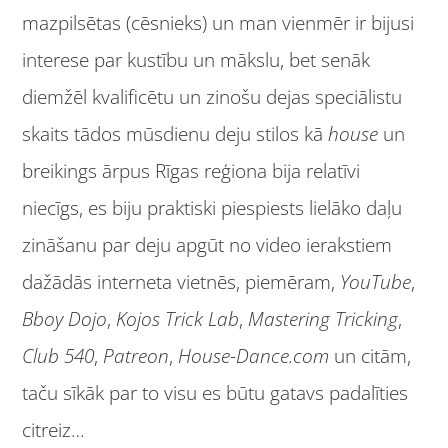
mazpilsētas (cēsnieks) un man vienmēr ir bijusi
interese par kustību un mākslu, bet senāk
diemžēl kvalificētu un zinošu dejas speciālistu
skaits tādos mūsdienu deju stilos kā
house
un
breikings ārpus Rīgas reģiona bija relatīvi
niecīgs, es biju praktiski piespiests lielāko daļu
zināšanu par deju apgūt no video ierakstiem
dažādās interneta vietnēs, piemēram,
YouTube
,
Bboy Dojo
,
Kojos Trick Lab
,
Mastering Tricking
,
Club 540
,
Patreon
,
House-Dance.com
un citām,
taču sīkāk par to visu es būtu gatavs padalīties
citreiz…