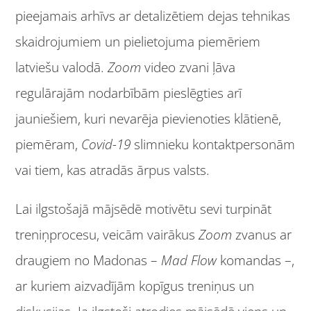
pieejamais arhīvs ar detalizētiem dejas tehnikas
skaidrojumiem un pielietojuma piemēriem
latviešu valodā.
Zoom
video zvani ļāva
regulārajām nodarbībām pieslēgties arī
jauniešiem, kuri nevarēja pievienoties klātienē,
piemēram,
Covid-19
slimnieku kontaktpersonām
vai tiem, kas atradās ārpus valsts.
Lai ilgstošajā mājsēdē motivētu sevi turpināt
treniņprocesu, veicām vairākus
Zoom
zvanus ar
draugiem no Madonas –
Mad Flow
komandas –,
ar kuriem aizvadījām kopīgus treniņus un