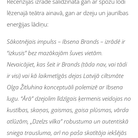
Recenzijās izrāde salīdzināta gan ar spožu lodi
lēzenajā teātra ainavā, gan ar dzeju un jaunības
enerģijas lādiņu:
Sākotnējais impulss – Ibsena Brands – izrādē ir
“izkusis” bez mazākajām šuves vietām.
Nevaicājiet, kas šeit ir Brands (tāda nav, vai tādi
ir visi) vai kā laikmetīgās dejas Latvijā ciltsmāte
Olga Žitluhina konceptuāli polemizē ar Ibsena
lugu. “Ārā” dzejolim līdzīgais ķermenis veidojas no
kustības, skaņas, gaismas, gaisa plūsmas, vārda
atlūzām, „Dzelzs vilka” robustuma un autentiskā
sniega trausluma, arī no paša skatītāja iekšējās