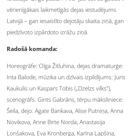
vērienīgākais laikmetīgās dejas iestudējums
Latvijā – gan iesaistīto dejotāju skaita ziņā, gan
piedzīvoto izpārdoto izrāžu ziņā.
Radošā komanda:
Horeogrāfe: Olga Žitluhina, dejas dramaturģe:
Inta Balode, mūzika un dzīvais izpildījums: Juris
Kaukulis un Kaspars Tobis („Dzelzs vilks”),
scenogrāfs: Gints Gabrāns, tērpu māksliniece:
Šeila, dejo: Agate Bankava, Alise Putniņa, Anna
Novikova, Anne Birte Norda, Anastasija
Lonšakova, Eva Kronberga, Karīna Lapšina,