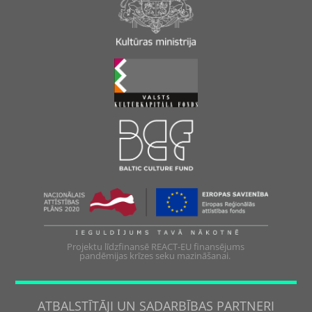
Projektu līdzfinansē REACT-EU finansējums
pandēmijas krīzes seku mazināšanai.
ATBALSTĪTĀJI UN SADARBĪBAS PARTNERI