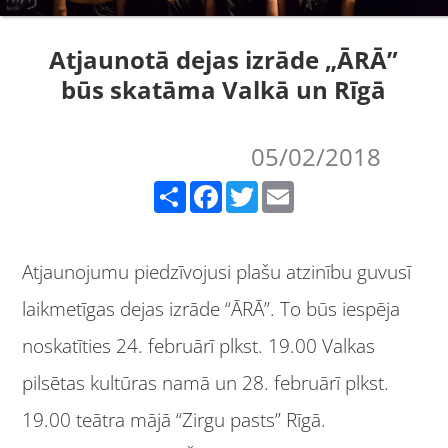
Atjaunotā dejas izrāde „ĀRĀ”
būs skatāma Valkā un Rīgā
05/02/2018
Share
Facebook
Twitter
Email
Atjaunojumu piedzīvojusi plašu atzinību guvusī
laikmetīgas dejas izrāde “ĀRĀ”. To būs iespēja
noskatīties 24. februārī plkst. 19.00 Valkas
pilsētas kultūras namā un 28. februārī plkst.
19.00 teātra mājā “Zirgu pasts” Rīgā.