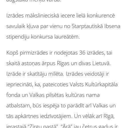
Izrādes mākslinieciskā iecere lielā konkurencē
savulaik kļuva par vienu no Starptautiskā Ibsena
stipendiju konkursa laureātēm.
Kopš pirmizrādes ir nodejotas 36 izrādes, tai
skaitā astoņas ārpus Rīgas un divas Lietuvā.
Izrāde ir skatītāju mīlēta. Izrādes veidotāji ir
iepriecināti, ka, pateicoties Valsts Kultūrkapitāla
fonda un Valkas pilsētas kultūras nama
atbalstam, būs iespēja to parādīt arī Valkas un
tās apkārtnes iedzīvotājiem. Un vēlāk arī Rīgā,
ierastajā “Zirgu pastā”. “Ārā” jau četrus gadus ir