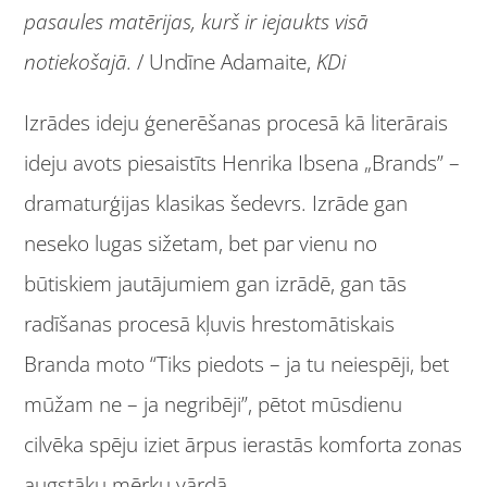
pasaules matērijas, kurš ir iejaukts visā
notiekošajā.
/ Undīne Adamaite,
KDi
Izrādes ideju ģenerēšanas procesā kā literārais
ideju avots piesaistīts Henrika Ibsena „Brands” –
dramaturģijas klasikas šedevrs. Izrāde gan
neseko lugas sižetam, bet par vienu no
būtiskiem jautājumiem gan izrādē, gan tās
radīšanas procesā kļuvis hrestomātiskais
Branda moto “Tiks piedots – ja tu neiespēji, bet
mūžam ne – ja negribēji”, pētot mūsdienu
cilvēka spēju iziet ārpus ierastās komforta zonas
augstāku mērķu vārdā.