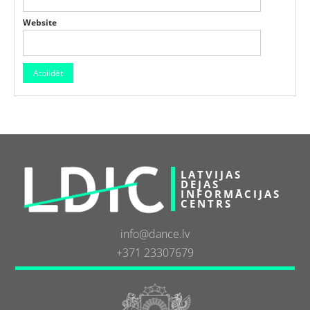
Website
LATVIJAS
DEJAS
INFORMĀCIJAS
CENTRS
info@dance.lv
+371 23307679