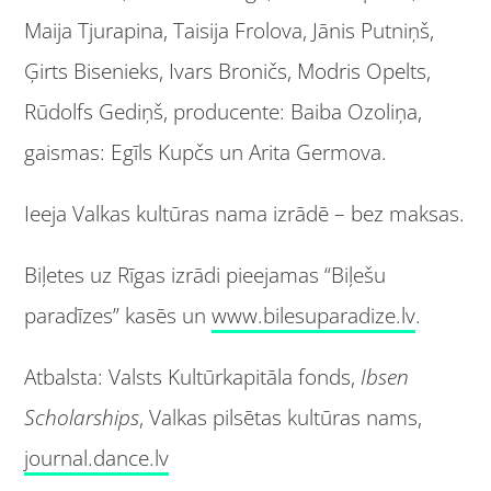
Maija Tjurapina, Taisija Frolova, Jānis Putniņš,
Ģirts Bisenieks, Ivars Broničs, Modris Opelts,
Rūdolfs Gediņš, producente: Baiba Ozoliņa,
gaismas: Egīls Kupčs un Arita Germova.
Ieeja Valkas kultūras nama izrādē – bez maksas.
Biļetes uz Rīgas izrādi pieejamas “Biļešu
paradīzes” kasēs un
www.bilesuparadize.lv
.
Atbalsta: Valsts Kultūrkapitāla fonds,
Ibsen
Scholarships
, Valkas pilsētas kultūras nams,
journal.dance.lv