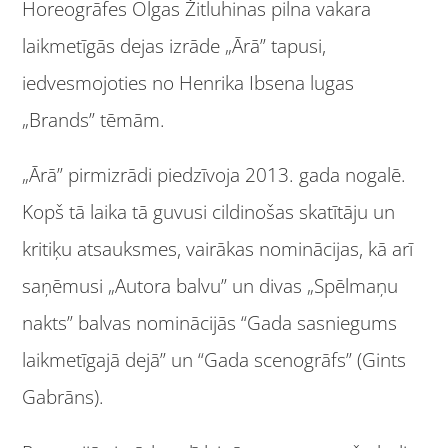
Horeogrāfes Olgas Žitluhinas pilna vakara
laikmetīgās dejas izrāde „Ārā” tapusi,
iedvesmojoties no Henrika Ibsena lugas
„Brands” tēmām.
„Ārā” pirmizrādi piedzīvoja 2013. gada nogalē.
Kopš tā laika tā guvusi cildinošas skatītāju un
kritiķu atsauksmes, vairākas nominācijas, kā arī
saņēmusi „Autora balvu” un divas „Spēlmaņu
nakts” balvas nominācijās “Gada sasniegums
laikmetīgajā dejā” un “Gada scenogrāfs” (Gints
Gabrāns).