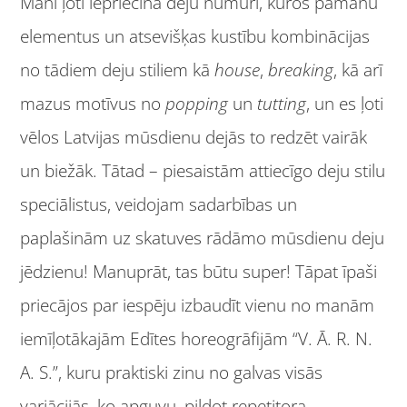
Mani ļoti iepriecina deju numuri, kuros pamanu
elementus un atsevišķas kustību kombinācijas
no tādiem deju stiliem kā
house
,
breaking
, kā arī
mazus motīvus no
popping
un
tutting
, un es ļoti
vēlos Latvijas mūsdienu dejās to redzēt vairāk
un biežāk. Tātad – piesaistām attiecīgo deju stilu
speciālistus, veidojam sadarbības un
paplašinām uz skatuves rādāmo mūsdienu deju
jēdzienu! Manuprāt, tas būtu super! Tāpat īpaši
priecājos par iespēju izbaudīt vienu no manām
iemīļotākajām Edītes horeogrāfijām “V. Ā. R. N.
A. S.”, kuru praktiski zinu no galvas visās
variācijās, ko apguvu, pildot repetitora