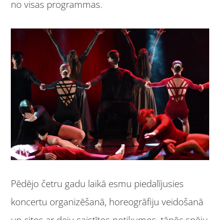
no visas programmas.
Pēdējo četru gadu laikā esmu piedalījusies
koncertu organizēšanā, horeogrāfiju veidošanā
un citos ar deju saistītos notikumos, tāpēc spēju