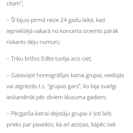
citam”;
– Šī bijusi pirmā reize 24 gadu laikā, kad
iepriekšējā vakarā no koncerta izņemts pārāk
riskants deju numurs;
– Triku brīžos Edīte turēja acis ciet;
– Gatavojot horeogrāfijas katrai grupai, veidojās
vai atgriezās t.s. “grupas gars”, ko bija svarīgi
ieskandināt pēc diviem klusuma gadiem;
– Pēcgarša katrai dejotāju grupai ir ļoti liels
prieks par paveikto, kā arī atziņas, kāpēc tiek