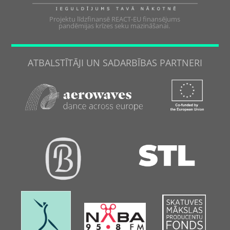
Projektu līdzfinansē REACT-EU finansējums
pandēmijas krīzes seku mazināšanai.
ATBALSTĪTĀJI UN SADARBĪBAS PARTNERI