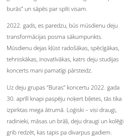
burās” un sāpēs par spīti visam.
2022. gads, es paredzu, būs mūsdienu deju
transformācijas posma sākumpunkts.
Mūsdienu dejas kļūst radošākas, spēcīgākas,
tehniskākas, inovatīvākas, katrs deju studijas
koncerts mani pamatīgi pārsteidz.
Uz deju grupas “Buras” koncertu 2022. gada
30. aprīlī knapi paspēju noķert biļetes, tās tika
izpirktas mega ātrumā. Loģiski – visi draugi,
radinieki, māsas un brāļi, deju draugi un kolēģi
grib redzēt, kas tapis pa divarpus gadiem.