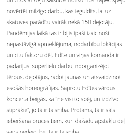
novērtēt milzīgo darbu, kas ieguldīts, lai uz
skatuves parādītu vairāk nekā 150 dejotāju.
Pandēmijas laikā tas ir bijis īpaši izaicinoši
nepastāvīgā apmeklējuma, nodarbību lokācijas
un citu faktoru dēļ. Edīte un viņas komanda ir
padarījusi superlielu darbu, noorganizējot
tērpus, dejotājus, radot jaunas un atsvaidzinot
esošās horeogrāfijas. Saprotu Edītes vārdus
koncerta beigās, ka “ne visi to spēj, un izdzīvo
stiprākie”, jo tā ir taisnība. Protams, tā ir sāls
iebēršana brūcēs tiem, kuri dažādu apstākļu dēļ
vairs nedejo, bet tā ir taisnība.