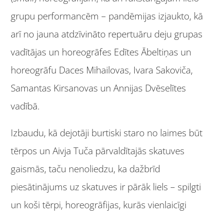
grupu performancēm – pandēmijas izjaukto, kā
arī no jauna atdzīvināto repertuāru deju grupas
vadītājas un horeogrāfes Edītes Ābeltiņas un
horeogrāfu Daces Mihailovas, Ivara Sakoviča,
Samantas Kirsanovas un Annijas Dvēselītes
vadībā.
Izbaudu, kā dejotāji burtiski staro no laimes būt
tērpos un Aivja Tuča pārvaldītajās skatuves
gaismās, taču nenoliedzu, ka dažbrīd
piesātinājums uz skatuves ir pārāk liels – spilgti
un koši tērpi, horeogrāfijas, kurās vienlaicīgi