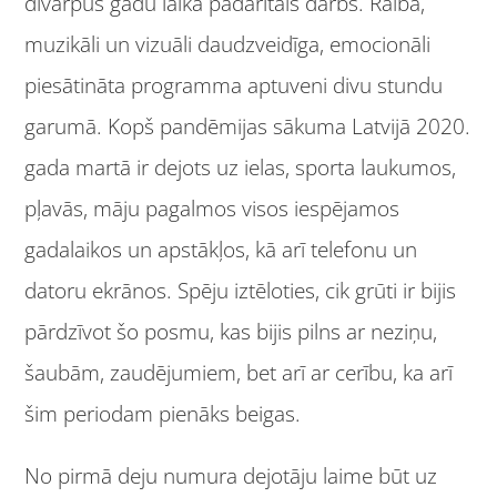
divarpus gadu laikā padarītais darbs. Raiba,
muzikāli un vizuāli daudzveidīga, emocionāli
piesātināta programma aptuveni divu stundu
garumā. Kopš pandēmijas sākuma Latvijā 2020.
gada martā ir dejots uz ielas, sporta laukumos,
pļavās, māju pagalmos visos iespējamos
gadalaikos un apstākļos, kā arī telefonu un
datoru ekrānos. Spēju iztēloties, cik grūti ir bijis
pārdzīvot šo posmu, kas bijis pilns ar neziņu,
šaubām, zaudējumiem, bet arī ar cerību, ka arī
šim periodam pienāks beigas.
No pirmā deju numura dejotāju laime būt uz