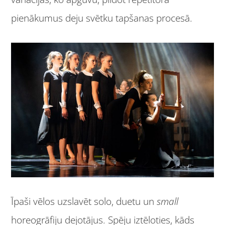
pienākumus deju svētku tapšanas procesā.
Īpaši vēlos uzslavēt solo, duetu un
small
horeogrāfiju dejotājus. Spēju iztēloties, kāds