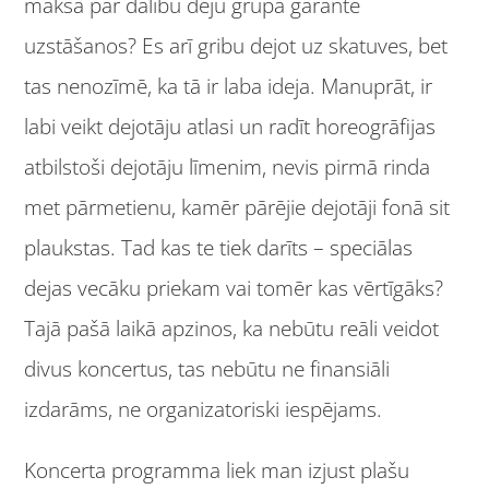
maksa par dalību deju grupā garantē
uzstāšanos? Es arī gribu dejot uz skatuves, bet
tas nenozīmē, ka tā ir laba ideja. Manuprāt, ir
labi veikt dejotāju atlasi un radīt horeogrāfijas
atbilstoši dejotāju līmenim, nevis pirmā rinda
met pārmetienu, kamēr pārējie dejotāji fonā sit
plaukstas. Tad kas te tiek darīts – speciālas
dejas vecāku priekam vai tomēr kas vērtīgāks?
Tajā pašā laikā apzinos, ka nebūtu reāli veidot
divus koncertus, tas nebūtu ne finansiāli
izdarāms, ne organizatoriski iespējams.
Koncerta programma liek man izjust plašu