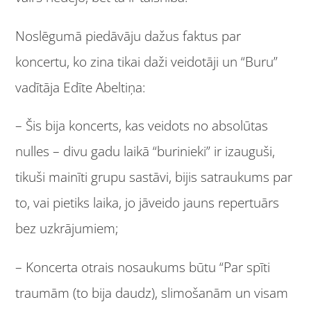
Noslēgumā piedāvāju dažus faktus par
koncertu, ko zina tikai daži veidotāji un “Buru”
vadītāja Edīte Abeltiņa:
– Šis bija koncerts, kas veidots no absolūtas
nulles – divu gadu laikā “burinieki” ir izauguši,
tikuši mainīti grupu sastāvi, bijis satraukums par
to, vai pietiks laika, jo jāveido jauns repertuārs
bez uzkrājumiem;
– Koncerta otrais nosaukums būtu “Par spīti
traumām (to bija daudz), slimošanām un visam