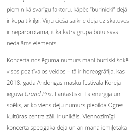
piemin kā svarīgu faktoru, kāpēc “burinieki” dejā
ir kopā tik ilgi. Viņu ciešā saikne dejā uz skatuves
ir nepārprotama, it kā katra grupa būtu savs
nedalāms elements.
Koncerta noslēguma numurs mani burtiski šokē
visos pozitīvajos veidos – tā ir horeogrāfija, kas
2018. gadā Andongas masku festivālā Korejā
ieguva
Grand Prix
. Fantastiski! Tā enerģija un
spēks, ar ko viens deju numurs piepilda Ogres
kultūras centra zāli, ir unikāls. Viennozīmīgi
koncerta spēcīgākā deja un arī mana iemīļotākā