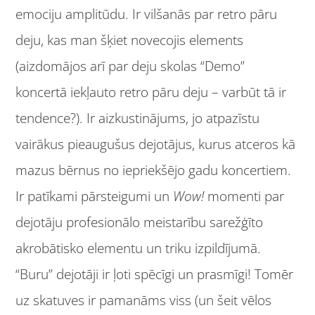
emociju amplitūdu. Ir vilšanās par retro pāru
deju, kas man šķiet novecojis elements
(aizdomājos arī par deju skolas “Demo”
koncertā iekļauto retro pāru deju – varbūt tā ir
tendence?). Ir aizkustinājums, jo atpazīstu
vairākus pieaugušus dejotājus, kurus atceros kā
mazus bērnus no iepriekšējo gadu koncertiem.
Ir patīkami pārsteigumi un
Wow!
momenti par
dejotāju profesionālo meistarību sarežģīto
akrobātisko elementu un triku izpildījumā.
“Buru” dejotāji ir ļoti spēcīgi un prasmīgi! Tomēr
uz skatuves ir pamanāms viss (un šeit vēlos