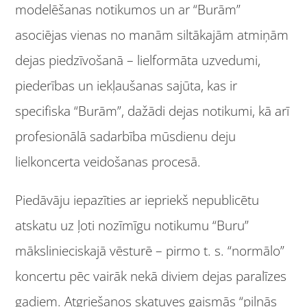
modelēšanas notikumos un ar “Burām”
asociējas vienas no manām siltākajām atmiņām
dejas piedzīvošanā – lielformāta uzvedumi,
piederības un iekļaušanas sajūta, kas ir
specifiska “Burām”, dažādi dejas notikumi, kā arī
profesionālā sadarbība mūsdienu deju
lielkoncerta veidošanas procesā.
Piedāvāju iepazīties ar iepriekš nepublicētu
atskatu uz ļoti nozīmīgu notikumu “Buru”
mākslinieciskajā vēsturē – pirmo t. s. “normālo”
koncertu pēc vairāk nekā diviem dejas paralīzes
gadiem. Atgriešanos skatuves gaismās “pilnās