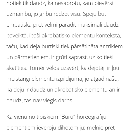
notiek tik daudz, ka nesaprotu, kam pievērst
uzmanību, jo gribu redzēt visu. Spēju būt
empātiska pret vēlmi parādīt maksimāli daudz
paveiktā, īpaši akrobātisko elementu kontekstā,
taču, kad deja burtiski tiek pārsātināta ar trikiem
un pārmetieniem, ir grūti saprast, uz ko tieši
skatīties. Tomēr vēlos uzsvērt, ka dejotāji ir ļoti
meistarīgi elementu izpildījumā, jo atgādināšu,
ka deju ir daudz un akrobātisko elementu arī ir
daudz, tas nav viegls darbs.
Kā vienu no tipiskiem “Buru” horeogrāfiju
elementiem ievēroju dihotomiju: melnie pret