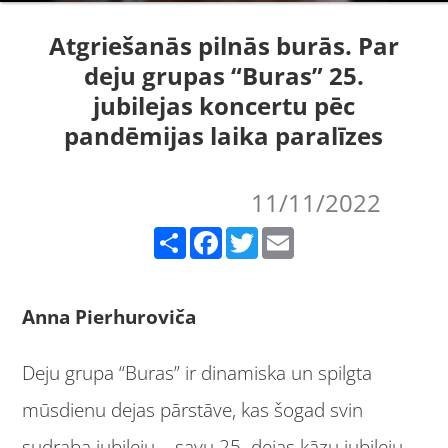
Atgriešanās pilnās burās. Par
deju grupas “Buras” 25.
jubilejas koncertu pēc
pandēmijas laika paralīzes
11/11/2022
Share
Facebook
Twitter
Email
Anna Pierhuroviča
Deju grupa “Buras” ir dinamiska un spilgta
mūsdienu dejas pārstāve, kas šogad svin
sudraba jubileju – savu 25. dejas kāzu jubileju.