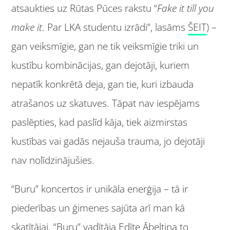
atsaukties uz Rūtas Pūces rakstu “
Fake it till you
make it
. Par LKA studentu izrādi”, lasāms
ŠEIT
) –
gan veiksmīgie, gan ne tik veiksmīgie triki un
kustību kombinācijas, gan dejotāji, kuriem
nepatīk konkrētā deja, gan tie, kuri izbauda
atrašanos uz skatuves. Tāpat nav iespējams
paslēpties, kad paslīd kāja, tiek aizmirstas
kustības vai gadās nejauša trauma, jo dejotāji
nav nolīdzinājušies.
“Buru” koncertos ir unikāla enerģija – tā ir
piederības un ģimenes sajūta arī man kā
skatītājai. “Buru” vadītāja Edīte Ābeltiņa to