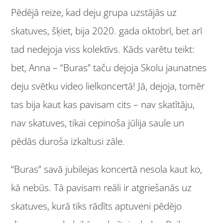
Pēdējā reize, kad deju grupa uzstājās uz
skatuves, šķiet, bija 2020. gada oktobrī, bet arī
tad nedejoja viss kolektīvs. Kāds varētu teikt:
bet, Anna – “Buras” taču dejoja Skolu jaunatnes
deju svētku video lielkoncertā! Jā, dejoja, tomēr
tas bija kaut kas pavisam cits – nav skatītāju,
nav skatuves, tikai cepinoša jūlija saule un
pēdās duroša izkaltusi zāle.
“Buras” savā jubilejas koncertā nesola kaut ko,
kā nebūs. Tā pavisam reāli ir atgriešanās uz
skatuves, kurā tiks rādīts aptuveni pēdējo