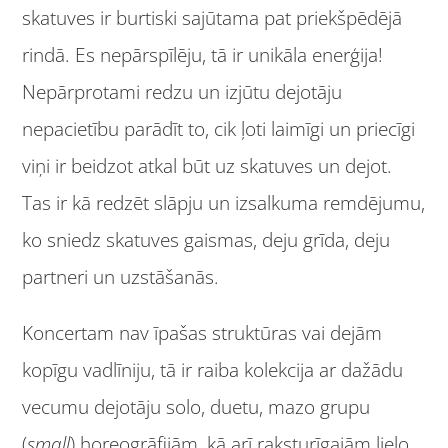
skatuves ir burtiski sajūtama pat priekšpēdējā
rindā. Es nepārspīlēju, tā ir unikāla enerģija!
Nepārprotami redzu un izjūtu dejotāju
nepacietību parādīt to, cik ļoti laimīgi un priecīgi
viņi ir beidzot atkal būt uz skatuves un dejot.
Tas ir kā redzēt slāpju un izsalkuma remdējumu,
ko sniedz skatuves gaismas, deju grīda, deju
partneri un uzstāšanās.
Koncertam nav īpašas struktūras vai dejām
kopīgu vadlīniju, tā ir raiba kolekcija ar dažādu
vecumu dejotāju solo, duetu, mazo grupu
(
small
) horeogrāfijām, kā arī raksturīgajām lielo