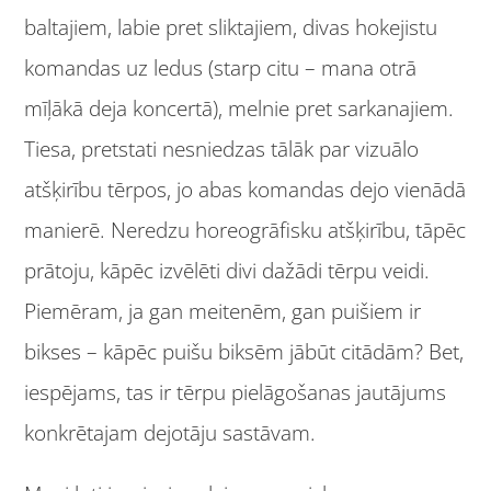
baltajiem, labie pret sliktajiem, divas hokejistu
komandas uz ledus (starp citu – mana otrā
mīļākā deja koncertā), melnie pret sarkanajiem.
Tiesa, pretstati nesniedzas tālāk par vizuālo
atšķirību tērpos, jo abas komandas dejo vienādā
manierē. Neredzu horeogrāfisku atšķirību, tāpēc
prātoju, kāpēc izvēlēti divi dažādi tērpu veidi.
Piemēram, ja gan meitenēm, gan puišiem ir
bikses – kāpēc puišu biksēm jābūt citādām? Bet,
iespējams, tas ir tērpu pielāgošanas jautājums
konkrētajam dejotāju sastāvam.