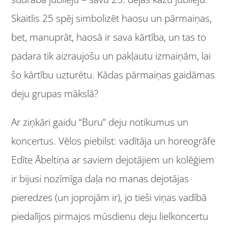
Skaitlis 25 spēj simbolizēt haosu un pārmaiņas,
bet, manuprāt, haosā ir sava kārtība, un tas to
padara tik aizraujošu un pakļautu izmaiņām, lai
šo kārtību uzturētu. Kādas pārmaiņas gaidāmas
deju grupas mākslā?
Ar ziņkāri gaidu “Buru” deju notikumus un
koncertus. Vēlos piebilst: vadītāja un horeogrāfe
Edīte Ābeltiņa ar saviem dejotājiem un kolēģiem
ir bijusi nozīmīga daļa no manas dejotājas
pieredzes (un joprojām ir), jo tieši viņas vadībā
piedalījos pirmajos mūsdienu deju lielkoncertu