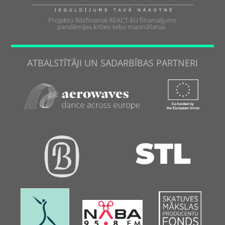
Projektu līdzfinansē REACT-EU finansējums
pandēmijas krīzes seku mazināšanai.
ATBALSTĪTĀJI UN SADARBĪBAS PARTNERI