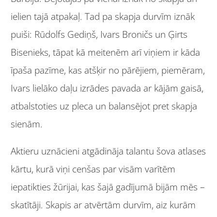
ielien tajā atpakaļ. Tad pa skapja durvīm iznāk
puiši: Rūdolfs Gediņš, Ivars Broničs un Ģirts
Bisenieks, tāpat kā meitenēm arī viņiem ir kāda
īpaša pazīme, kas atšķir no pārējiem, piemēram,
Ivars lielāko daļu izrādes pavada ar kājām gaisā,
atbalstoties uz pleca un balansējot pret skapja
sienām.
Aktieru uznācieni atgādināja talantu šova atlases
kārtu, kurā viņi cenšas par visām varītēm
iepatikties žūrijai, kas šajā gadījumā bijām mēs –
skatītāji. Skapis ar atvērtām durvīm, aiz kurām