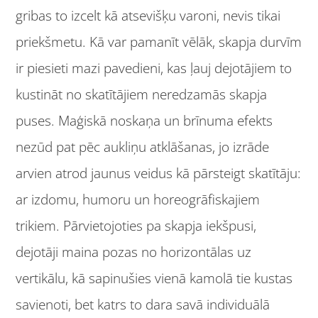
gribas to izcelt kā atsevišķu varoni, nevis tikai
priekšmetu. Kā var pamanīt vēlāk, skapja durvīm
ir piesieti mazi pavedieni, kas ļauj dejotājiem to
kustināt no skatītājiem neredzamās skapja
puses. Maģiskā noskaņa un brīnuma efekts
nezūd pat pēc aukliņu atklāšanas, jo izrāde
arvien atrod jaunus veidus kā pārsteigt skatītāju:
ar izdomu, humoru un horeogrāfiskajiem
trikiem. Pārvietojoties pa skapja iekšpusi,
dejotāji maina pozas no horizontālas uz
vertikālu, kā sapinušies vienā kamolā tie kustas
savienoti, bet katrs to dara savā individuālā