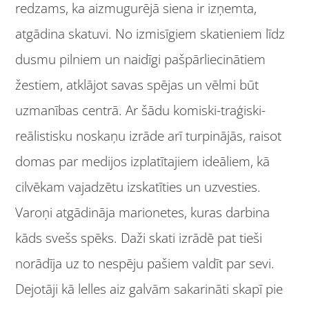
redzams, ka aizmugurējā siena ir izņemta,
atgādina skatuvi. No izmisīgiem skatieniem līdz
dusmu pilniem un naidīgi pašpārliecinātiem
žestiem, atklājot savas spējas un vēlmi būt
uzmanības centrā. Ar šādu komiski-traģiski-
reālistisku noskaņu izrāde arī turpinājās, raisot
domas par medijos izplatītajiem ideāliem, kā
cilvēkam vajadzētu izskatīties un uzvesties.
Varoņi atgādināja marionetes, kuras darbina
kāds svešs spēks. Daži skati izrādē pat tieši
norādīja uz to nespēju pašiem valdīt par sevi.
Dejotāji kā lelles aiz galvām sakarināti skapī pie