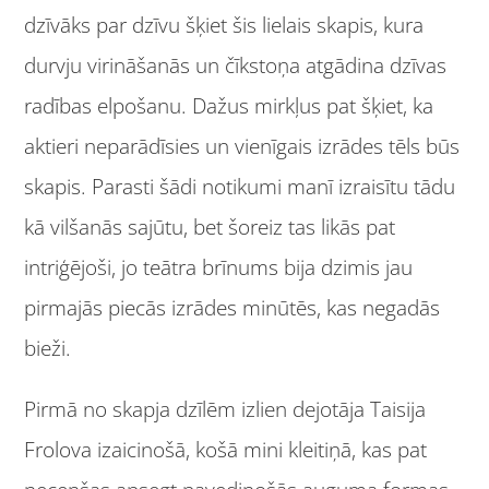
dzīvāks par dzīvu šķiet šis lielais skapis, kura
durvju virināšanās un čīkstoņa atgādina dzīvas
radības elpošanu. Dažus mirkļus pat šķiet, ka
aktieri neparādīsies un vienīgais izrādes tēls būs
skapis. Parasti šādi notikumi manī izraisītu tādu
kā vilšanās sajūtu, bet šoreiz tas likās pat
intriģējoši, jo teātra brīnums bija dzimis jau
pirmajās piecās izrādes minūtēs, kas negadās
bieži.
Pirmā no skapja dzīlēm izlien dejotāja Taisija
Frolova izaicinošā, košā mini kleitiņā, kas pat