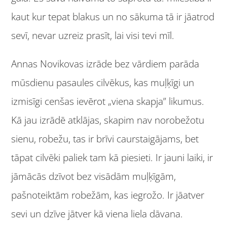
kaut kur tepat blakus un no sākuma tā ir jāatrod
sevī, nevar uzreiz prasīt, lai visi tevi mīl.
Annas Novikovas izrāde bez vārdiem parāda
mūsdienu pasaules cilvēkus, kas muļķīgi un
izmisīgi cenšas ievērot „viena skapja” likumus.
Kā jau izrādē atklājas, skapim nav norobežotu
sienu, robežu, tas ir brīvi caurstaigājams, bet
tāpat cilvēki paliek tam kā piesieti. Ir jauni laiki, ir
jāmācās dzīvot bez visādām muļķīgām,
pašnoteiktām robežām, kas iegrožo. Ir jāatver
sevi un dzīve jātver kā viena liela dāvana.