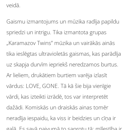
veidā.
Gaismu izmantojums un mūzika radīja papildu
spriedzi un intrigu. Tika izmantota grupas
„Karamazov Twins” mūzika un vairākās ainās
tika ieslēgtas ultravioletās gaismas, kas parādīja
uz skapja durvīm iepriekš neredzamos burtus.
Ar lieliem, drukātiem burtiem varēja izlasīt
vārdus: LOVE, GONE. Tā kā šie bija vienīgie
vārdi, kas izteikti izrādē, tos var interpretēt
dažādi. Komiskās un draiskās ainas tomēr
neradīja iespaidu, ka viss ir beidzies un cīņa ir
galā. Es savā naivumā to saprotu tā: mīlestība ir