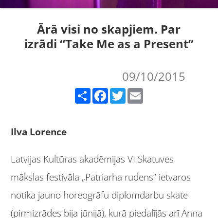
Ārā visi no skapjiem. Par
izrādi “Take Me as a Present”
09/10/2015
Share
Facebook
Twitter
Email
Ilva Lorence
Latvijas Kultūras akadēmijas VI Skatuves
mākslas festivāla „Patriarha rudens” ietvaros
notika jauno horeogrāfu diplomdarbu skate
(pirmizrādes bija jūnijā), kurā piedalījās arī Anna