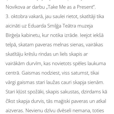
Novikova ar darbu „Take Me as a Present”.
3. oktobra vakarā, jau saulei rietot, skatītāji tika
aicināti uz Eduarda Smiļģa Teātra muzeja
Birģeļa kabinetu, kur notika izrāde. Ieejot iekšā
telpā, skatam paveras melnas sienas, vairākas
skatītāju krēslu rindas un liels skapis ar
vairākām durvīm, kas novietots spēles laukuma
centrā. Gaismas nodziest, viss satumst, tikai
vārgi gaismas stari laužas cauri skapja sienām.
Stari kļūst spožāki, skapis sakustas, dzirdams kā
čīkst skapja durvis, tās maģiski paveras un atkal
aizveras. Nevienu dzīvu dvēseli nemana, toties