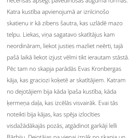
necenšas apsegt pavedinošās auguma formas.
Katra kustība apvienojumā ar iznīcinošo
skatienu ir kā zibens šautra, kas uzlādē mazo
telpu. Liekas, viņa sagatavo skatītājus kam
neordināram, liekot justies mazliet neērti, tajā
pašā laikā liekot izjust vēlmi tikt ierautam stāstā.
Pēc tam no skapja parādās Evas Kronbergas
kāja, kas graciozi koķetē ar skatītājiem. Katram
no dejotājiem bija kāda īpaša kustība, kāda
ķermeņa daļa, kas izcēlās visvairāk. Evai tās
noteikti bija kājas, kas spēja izlocīties
visdažādākajās pozās, atgādinot garkāji lelli
Bārbiju. Dejotājas pa vienai iznāk no skapja un