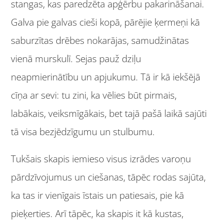
stangas, kas paredzēta apģērbu pakarināšanai.
Galva pie galvas cieši kopā, pārējie ķermeņi kā
saburzītas drēbes nokarājas, samudžinātas
vienā murskulī. Sejas pauž dziļu
neapmierinātību un apjukumu. Tā ir kā iekšējā
cīņa ar sevi: tu zini, ka vēlies būt pirmais,
labākais, veiksmīgākais, bet tajā pašā laikā sajūti
tā visa bezjēdzīgumu un stulbumu.
Tukšais skapis iemieso visus izrādes varoņu
pārdzīvojumus un ciešanas, tāpēc rodas sajūta,
ka tas ir vienīgais īstais un patiesais, pie kā
pieķerties. Arī tāpēc, ka skapis it kā kustas,