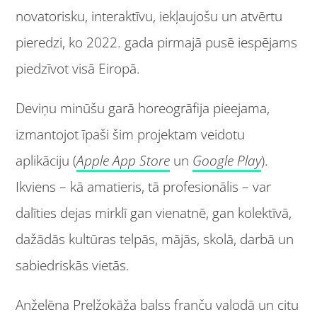
novatorisku, interaktīvu, iekļaujošu un atvērtu
pieredzi, ko 2022. gada pirmajā pusē iespējams
piedzīvot visā Eiropā.
Deviņu minūšu garā horeogrāfija pieejama,
izmantojot īpaši šim projektam veidotu
aplikāciju (
Apple App Store
un
Google Play
).
Ikviens – kā amatieris, tā profesionālis – var
dalīties dejas mirklī gan vienatnē, gan kolektīvā,
dažādās kultūras telpās, mājās, skolā, darbā un
sabiedriskās vietās.
Anželēna Prelžokāža balss franču valodā un citu