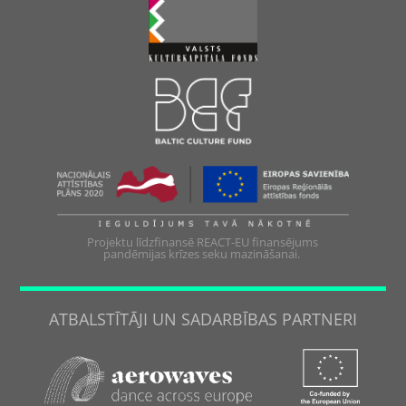
Projektu līdzfinansē REACT-EU finansējums
pandēmijas krīzes seku mazināšanai.
ATBALSTĪTĀJI UN SADARBĪBAS PARTNERI