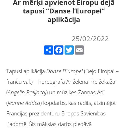
Ar mērķi apvienot Eiropu dejā
tapusi “Danse l’Europe!”
aplikācija
25/02/2022
Share
Facebook
Twitter
Email
Tapusi aplikācija
Danse l’Europe!
(Dejo Eiropa! –
franču val.) – horeogrāfa Anželēna Prelžokāža
(
Angelin Preljocaj
) un mūziķes Žannas Adī
(
Jeanne Added
) kopdarbs, kas radīts, atzīmējot
Francijas prezidentūru Eiropas Savienības
Padomē. Šis mākslas darbs piedāvā