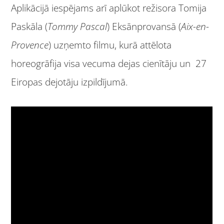
Aplikācijā iespējams arī aplūkot režisora Tomija
Paskāla (
Tommy Pascal
) Eksānprovansā (
Aix-en-
Provence
) uzņemto filmu, kurā attēlota
horeogrāfija visa vecuma dejas cienītāju un 27
Eiropas dejotāju izpildījumā.