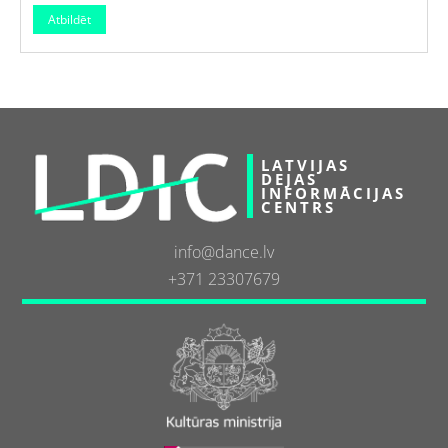
LATVIJAS
DEJAS
INFORMĀCIJAS
CENTRS
info@dance.lv
+371 23307679