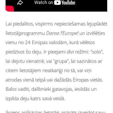
Lai piedalītos, vispirms nepieciešamas lejuplādēt
lietotājprogrammu
Danse l’Europe!
un izvēlēties
vienu no 24 Eiropas valodām, kurā vēlētos
piedzīvot šo deju. Ir pieejami divi režīmi: “solo”,
lai dejotu vienatnē, vai “grupa”, lai sazinātos ar
citiem lietotājiem neatkarīgi no tā, vai viņi
atrodas vienā telpā vai dažādās Eiropas vietās.
Balss vadīti, dalībnieki gatavojas, iesildās un
izpilda deju katrs savā veidā.
Ikviens aplikācijas lietotājs aicināts izveidot savu