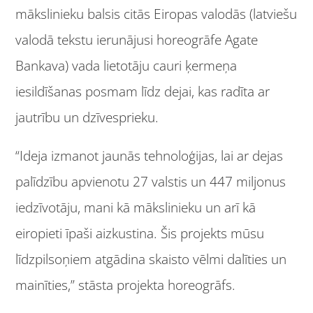
mākslinieku balsis citās Eiropas valodās (latviešu
valodā tekstu ierunājusi horeogrāfe Agate
Bankava) vada lietotāju cauri ķermeņa
iesildīšanas posmam līdz dejai, kas radīta ar
jautrību un dzīvesprieku.
“Ideja izmanot jaunās tehnoloģijas, lai ar dejas
palīdzību apvienotu 27 valstis un 447 miljonus
iedzīvotāju, mani kā mākslinieku un arī kā
eiropieti īpaši aizkustina. Šis projekts mūsu
līdzpilsoņiem atgādina skaisto vēlmi dalīties un
mainīties,” stāsta projekta horeogrāfs.