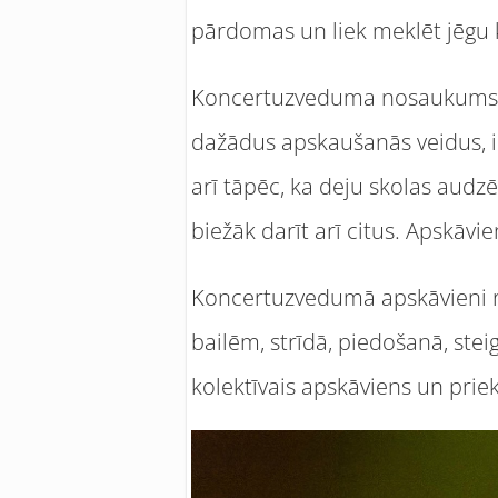
pārdomas un liek meklēt jēgu 
Koncertuzveduma nosaukums “16 
dažādus apskaušanās veidus, i
arī tāpēc, ka deju skolas aud
biežāk darīt arī citus. Apskāvi
Koncertuzvedumā apskāvieni run
bailēm, strīdā, piedošanā, ste
kolektīvais apskāviens un pri