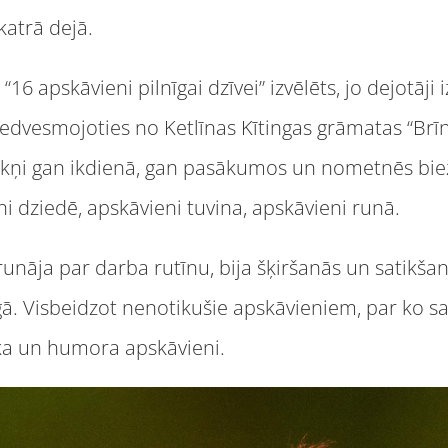
katrā dejā.
apskāvieni pilnīgai dzīvei” izvēlēts, jo dejotāji 
edvesmojoties no Ketlīnas Kītingas grāmatas “Brīn
zēkņi gan ikdienā, gan pasākumos un nometnēs biež
eni dziedē, apskāvieni tuvina, apskāvieni runā.
āja par darba rutīnu, bija šķiršanās un satikšanā
igā. Visbeidzot nenotikušie apskāvieniem, par ko 
eka un humora apskāvieni.