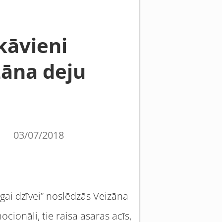
kāvieni
zāna deju
03/07/2018
gai dzīvei” noslēdzās Veizāna
cionāli, tie raisa asaras acīs,