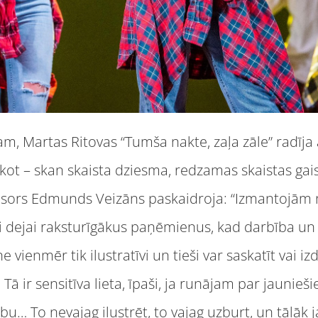
, Martas Ritovas “Tumša nakte, zaļa zāle” radīja a
kot – skan skaista dziesma, redzamas skaistas gai
sors Edmunds Veizāns paskaidroja: “Izmantojām 
jai dejai raksturīgākus paņēmienus, kad darbība un
e vienmēr tik ilustratīvi un tieši var saskatīt vai i
. Tā ir sensitīva lieta, īpaši, ja runājam par jaun
u… To nevajag ilustrēt, to vajag uzburt, un tālāk jau