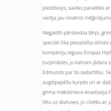
piedzīvojis, savilks paralēles ar
varēja jau novērot mēģinājumos
Negaidīti pārsteidza tērpi, g
speciāli tika piesaistīta stilis
kompāniju ieguvu Eiropas Hiph
turpināsies, jo katram jādara s
Edmunds par šo sadarbību. Skat
augstpapēžu kurpēs un ar dažād
grima māksliniece Anastasija Fe
tēlu uz skatuves, jo cilvēks ar