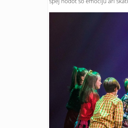
spēj nodot šo emociju arī skat