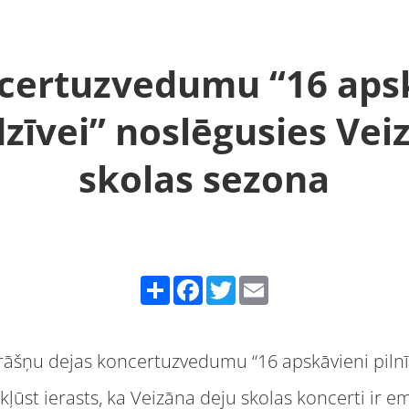
certuzvedumu “16 aps
 dzīvei” noslēgusies Vei
skolas sezona
Share
Facebook
Twitter
Email
r krāšņu dejas koncertuzvedumu “16 apskāvieni pilnī
ļūst ierasts, ka Veizāna deju skolas koncerti ir emo