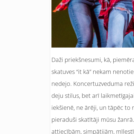
Daži priekšnesumi, kā, piemēram
skatuves “it kā” nekam nenotie
nedejo. Koncertuzveduma reži
deju stilus, bet arī laikmetīga
iekšienē, ne ārēji, un tāpēc to n
pieraduši skatītāji mūsu žanrā
attiecībām, simpātijām, mīlestīb