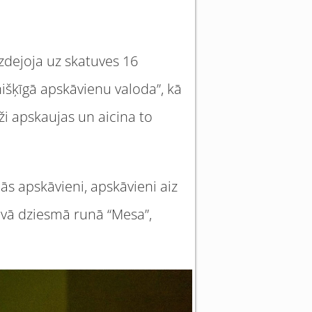
izdejoja uz skatuves 16
išķīgā apskāvienu valoda”, kā
i apskaujas un aicina to
s apskāvieni, apskāvieni aiz
savā dziesmā runā “Mesa”,