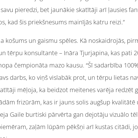
 savu pieredzi, bet jaunākie skatītāji arī ļausies fan
, kad šis priekšnesums mainījās katru reizi.”
rima košums un gaismu spēles. Kā noskaidrojās, p
te un tērpu konsultante – Ināra Tjurjapina, kas pati
opa čempionāta mazo kausu. “Šī sadarbība 100% a
avs darbs, ko viņš vislabāk prot, un tērpu lietas n
ītāji mēļoja, ka beidzot meitenes varēja redzēt ga
ām frizūrām, kas ir jauns solis augšup kvalitātē 
ja Gaile burtiski pārvērta gan dejotāju vizuālo tē
, piemēram, zaļām lūpām pēkšņi arī kustas citādi, jo