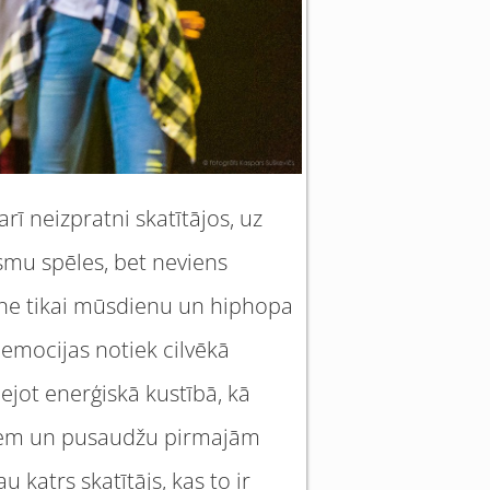
rī neizpratni skatītājos, uz
smu spēles, bet neviens
ne tikai mūsdienu un hiphopa
 emocijas notiek cilvēkā
zdejot enerģiskā kustībā, kā
iešiem un pusaudžu pirmajām
 katrs skatītājs, kas to ir