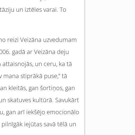
tāziju un iztēles varai. To
irmo reizi Veizāna uzvedumam
 2006. gadā ar Veizāna deju
ttaisnojās, un ceru, ka tā
av mana stiprākā puse,” tā
n kleitās, gan šortiņos, gan
un skatuves kultūrā. Savukārt
lu, gan arī iekšējo emocionālo
 pilnīgāk iejūtas savā tēlā un