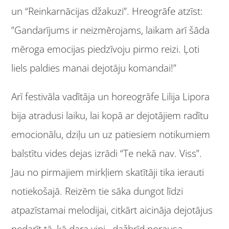
un “Reinkarnācijas džakuzi”. Hreogrāfe atzīst:
”Gandarījums ir neizmērojams, laikam arī šāda
mēroga emocijas piedzīvoju pirmo reizi. Ļoti
liels paldies manai dejotāju komandai!”
Arī festivāla vadītāja un horeogrāfe Lilija Lipora
bija atradusi laiku, lai kopā ar dejotājiem radītu
emocionālu, dziļu un uz patiesiem notikumiem
balstītu vides dejas izrādi “Te nekā nav. Viss”.
Jau no pirmajiem mirkļiem skatītāji tika ierauti
notiekošajā. Reizēm tie sāka dungot līdzi
atpazīstamai melodijai, citkārt aicināja dejotājus