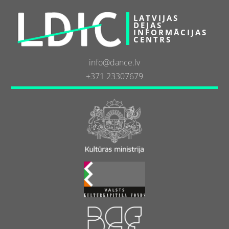
LATVIJAS
DEJAS
INFORMĀCIJAS
CENTRS
info@dance.lv
+371 23307679