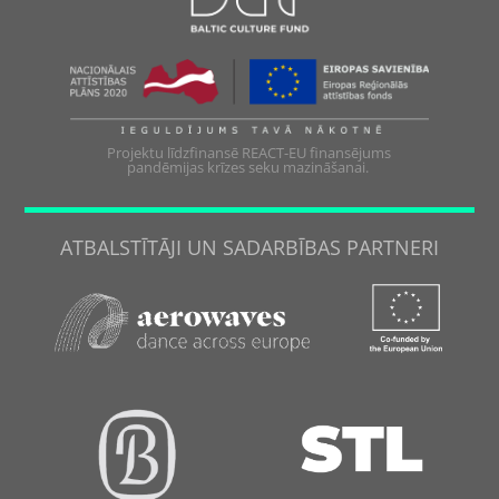
Projektu līdzfinansē REACT-EU finansējums
pandēmijas krīzes seku mazināšanai.
ATBALSTĪTĀJI UN SADARBĪBAS PARTNERI