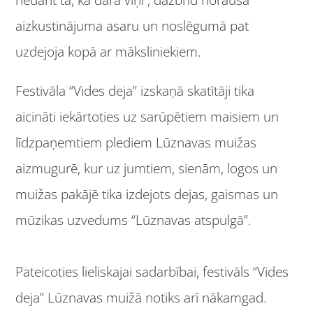
nedarīt tā, kā dara viņi , dažbrīd norausa
aizkustinājuma asaru un noslēgumā pat
uzdejoja kopā ar māksliniekiem.
Festivāla “Vides deja” izskaņā skatītāji tika
aicināti iekārtoties uz sarūpētiem maisiem un
līdzpaņemtiem plediem Lūznavas muižas
aizmugurē, kur uz jumtiem, sienām, logos un
muižas pakājē tika izdejots dejas, gaismas un
mūzikas uzvedums “Lūznavas atspulgā”.
Pateicoties lieliskajai sadarbībai, festivāls “Vides
deja” Lūznavas muižā notiks arī nākamgad.