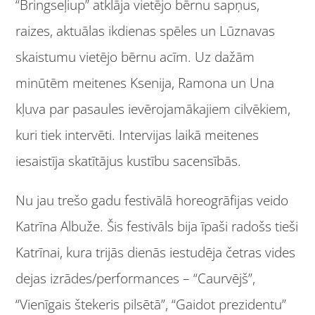
“Bringseļiup” atklāja vietējo bērnu sapņus,
raizes, aktuālas ikdienas spēles un Lūznavas
skaistumu vietējo bērnu acīm. Uz dažām
minūtēm meitenes Ksenija, Ramona un Una
kļuva par pasaules ievērojamākajiem cilvēkiem,
kuri tiek intervēti. Intervijas laikā meitenes
iesaistīja skatītājus kustību sacensībās.
Nu jau trešo gadu festivālā horeogrāfijas veido
Katrīna Albuže. Šis festivāls bija īpaši radošs tieši
Katrīnai, kura trijās dienās iestudēja četras vides
dejas izrādes/performances – “Caurvējš”,
“Vienīgais štekeris pilsētā”, “Gaidot prezidentu”