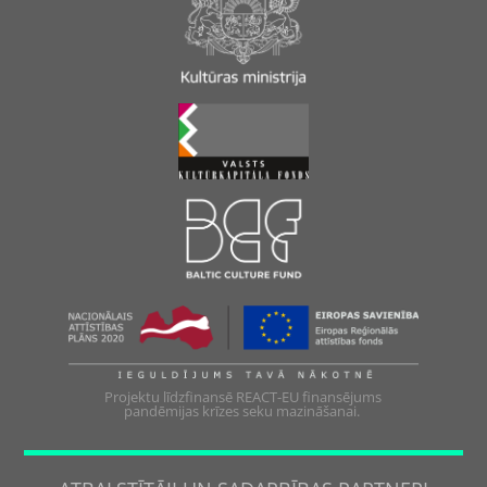
Projektu līdzfinansē REACT-EU finansējums
pandēmijas krīzes seku mazināšanai.