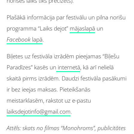
norises laiks tiks precizēts).
Plašākā informācija par festivālu un pilna norišu
programma “Laiks dejot”
mājaslapā
un
Facebook
lapā
.
Biļetes uz festivāla izrādēm pieejamas “Biļešu
Paradīzes” kasēs un
internetā
, kā arī nelielā
skaitā pirms izrādēm. Daudzi festivāla pasākumi
ir bez ieejas maksas. Pieteikšanās
meistarklasēm, rakstot uz e-pastu
laiksdejotinfo@gmail.com
.
Attēls: skats no filmas “Monohroms”, publicitātes