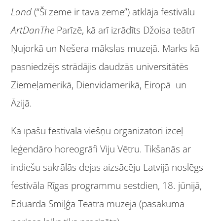
Land
(“Šī zeme ir tava zeme”) atklāja festivālu
ArtDanThe
Parīzē, kā arī izrādīts Džoisa teātrī
Ņujorkā un Nešera mākslas muzejā. Marks kā
pasniedzējs strādājis daudzās universitātēs
Ziemeļamerikā, Dienvidamerikā, Eiropā un
Āzijā.
Kā īpašu festivāla viešņu organizatori izceļ
leģendāro horeogrāfi Viju Vētru. Tikšanās ar
indiešu sakrālās dejas aizsācēju Latvijā noslēgs
festivāla Rīgas programmu sestdien, 18. jūnijā,
Eduarda Smiļģa Teātra muzejā (pasākuma