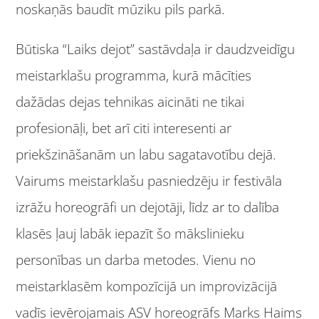
noskaņās baudīt mūziku pils parkā.
Būtiska “Laiks dejot” sastāvdaļa ir daudzveidīgu
meistarklašu programma, kurā mācīties
dažādas dejas tehnikas aicināti ne tikai
profesionāļi, bet arī citi interesenti ar
priekšzināšanām un labu sagatavotību dejā.
Vairums meistarklašu pasniedzēju ir festivāla
izrāžu horeogrāfi un dejotāji, līdz ar to dalība
klasēs ļauj labāk iepazīt šo mākslinieku
personības un darba metodes. Vienu no
meistarklasēm kompozīcijā un improvizācijā
vadīs ievērojamais ASV horeogrāfs Marks Haims