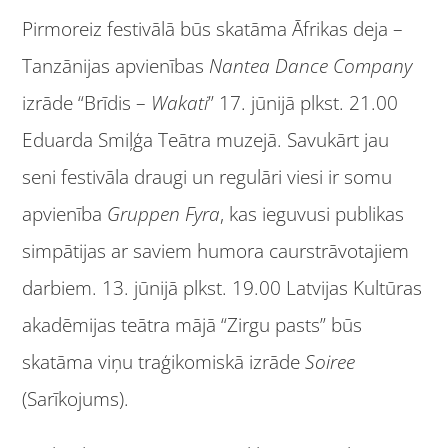
Pirmoreiz festivālā būs skatāma Āfrikas deja –
Tanzānijas apvienības
Nantea Dance Company
izrāde “Brīdis –
Wakati
” 17. jūnijā plkst. 21.00
Eduarda Smiļģa Teātra muzejā. Savukārt jau
seni festivāla draugi un regulāri viesi ir somu
apvienība
Gruppen Fyra
, kas ieguvusi publikas
simpātijas ar saviem humora caurstrāvotajiem
darbiem. 13. jūnijā plkst. 19.00 Latvijas Kultūras
akadēmijas teātra mājā “Zirgu pasts” būs
skatāma viņu traģikomiskā izrāde
Soiree
(Sarīkojums).