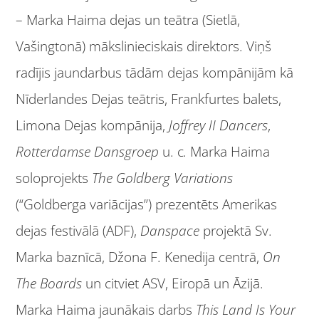
– Marka Haima dejas un teātra (Sietlā,
Vašingtonā) mākslinieciskais direktors. Viņš
radījis jaundarbus tādām dejas kompānijām kā
Nīderlandes Dejas teātris, Frankfurtes balets,
Limona Dejas kompānija,
Joffrey II Dancers
,
Rotterdamse Dansgroep
u. c
.
Marka Haima
soloprojekts
The Goldberg Variations
(“Goldberga variācijas”) prezentēts Amerikas
dejas festivālā (ADF),
Danspace
projektā Sv.
Marka baznīcā, Džona F. Kenedija centrā,
On
The Boards
un citviet ASV, Eiropā un Āzijā.
Marka Haima jaunākais darbs
This Land Is Your