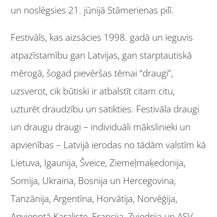
un noslēgsies 21. jūnijā Stāmerienas pilī.
Festivāls, kas aizsācies 1998. gadā un ieguvis
atpazīstamību gan Latvijas, gan starptautiskā
mērogā, šogad pievēršas tēmai “draugi”,
uzsverot, cik būtiski ir atbalstīt citam citu,
uzturēt draudzību un satikties. Festivāla draugi
un draugu draugi – individuāli mākslinieki un
apvienības – Latvijā ierodas no tādām valstīm kā
Lietuva, Igaunija, Šveice, Ziemeļmaķedonija,
Somija, Ukraina, Bosnija un Hercegovina,
Tanzānija, Argentīna, Horvātija, Norvēģija,
Apvienotā Karaliste, Francija, Zviedrija un ASV.