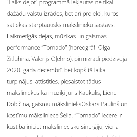
“Laiks dejot” programmā iekļautas ne tikai
dažādu valstu izrādes, bet arī projekti, kuros
satiekas starptautisks mākslinieku sastāvs.
Laikmetīgās dejas, mūzikas un gaismas
performance “Tornado” (horeogrāfi Olga
Žitluhina, Valērijs Oļehno), pirmizrādi piedzīvoja
2020. gada decembrī, bet kopš tā laika
turpinājusi attīstīties, piesaistot tādus
māksliniekus kā mūziķi Juris Kaukulis, Liene
Dobičina, gaismu mākslinieksOskars Pauliņš un
kostīmu māksliniece Šeila. “Tornado” iecere ir
kustībā iniciēt māksliniecisku sinerģiju, vienā