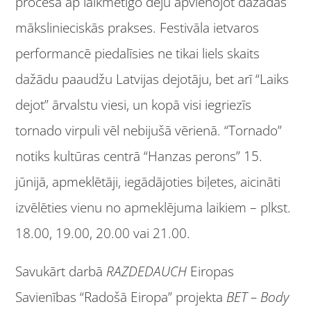
procesā ap laikmetīgo deju apvienojot dažādas
mākslinieciskās prakses. Festivāla ietvaros
performancē piedalīsies ne tikai liels skaits
dažādu paaudžu Latvijas dejotāju, bet arī “Laiks
dejot” ārvalstu viesi, un kopā visi iegriezīs
tornado virpuli vēl nebijušā vērienā. “Tornado”
notiks kultūras centrā “Hanzas perons” 15.
jūnijā, apmeklētāji, iegādājoties biļetes, aicināti
izvēlēties vienu no apmeklējuma laikiem – plkst.
18.00, 19.00, 20.00 vai 21.00.
Savukārt darbā
RAZDEDAUCH
Eiropas
Savienības “Radošā Eiropa” projekta
BET – Body