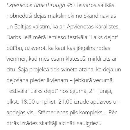
Experience Time through 45+
ietvaros satikās
nobrieduši dejas mākslinieki no Skandināvijas
un Baltijas valstīm, kā arī Apvienotās Karalistes.
Darbs lielā mērā iemieso festivāla “Laiks dejot”
būtību, uzsverot, ka kaut kas jēgpilns rodas
vienmēr, kad mēs esam klātesoši mirklī cits ar
citu. Šajā projektā tiek svinēta atziņa, ka deja un
dejošana pieder ikvienam – jebkurā vecumā.
Festivāla “Laiks dejot” noslēgumā, 21. jūnijā,
plkst. 18.00 un plkst. 21.00 izrāde apdzīvos un
apdejos visu Stāmerienas pils kompleksu. Pēc
otrās izrādes skatītāji aicināti saulgriežu