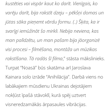
kustēties vai vispār kaut ko darīt. Vienīgais, ko
varēju darīt, bija rakstīt dzeju – pēkšņi domas un
jūtas sāka pieņemt vārdu formu.
(..)
Šķita, ka ir
svarīgi iemūžināt šo mirkli.
Nebija neviena, kas
man palīdzētu, un man pašam bija jāorganizē
visi procesi – filmēšana, montāža un mūzikas
rakstīšana. Tā radās šī filma
,” stāsta mākslinieks.
Turpat “Noasā” būs skatāma arī Jaroslava
Kainara solo izrāde “Anihilācija”. Darbā viens no
labākajiem mūsdienu Ukrainas dejotājiem
nokļūst īpašā stāvoklī, kurā spēj uztvert
visneredzamākās ārpasaules vibrācijas.