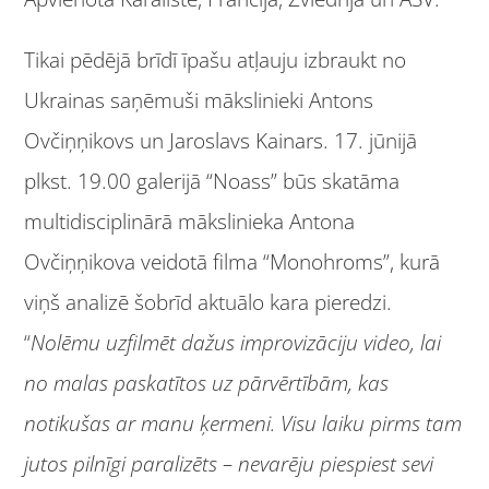
Tikai pēdējā brīdī īpašu atļauju izbraukt no
Ukrainas saņēmuši mākslinieki Antons
Ovčiņņikovs un Jaroslavs Kainars. 17. jūnijā
plkst. 19.00 galerijā “Noass” būs skatāma
multidisciplinārā mākslinieka Antona
Ovčiņņikova veidotā filma “Monohroms”, kurā
viņš analizē šobrīd aktuālo kara pieredzi.
“
Nolēmu uzfilmēt dažus improvizāciju video, lai
no malas paskatītos uz pārvērtībām, kas
notikušas ar manu ķermeni. Visu laiku pirms tam
jutos pilnīgi paralizēts – nevarēju piespiest sevi