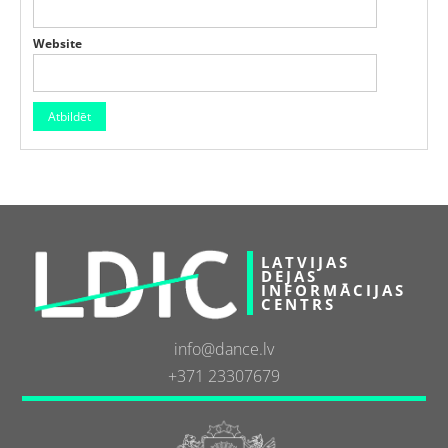
Website
LATVIJAS
DEJAS
INFORMĀCIJAS
CENTRS
info@dance.lv
+371 23307679