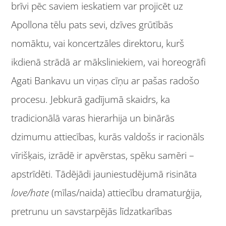
brīvi pēc saviem ieskatiem var projicēt uz
Apollona tēlu pats sevi, dzīves grūtībās
nomāktu, vai koncertzāles direktoru, kurš
ikdienā strādā ar māksliniekiem, vai horeogrāfi
Agati Bankavu un viņas cīņu ar pašas radošo
procesu. Jebkurā gadījumā skaidrs, ka
tradicionālā varas hierarhija un binārās
dzimumu attiecības, kurās valdošs ir racionāls
vīrišķais, izrādē ir apvērstas, spēku samēri –
apstrīdēti. Tādējādi jauniestudējumā risināta
love/hate
(mīlas/naida) attiecību dramaturģija,
pretrunu un savstarpējās līdzatkarības