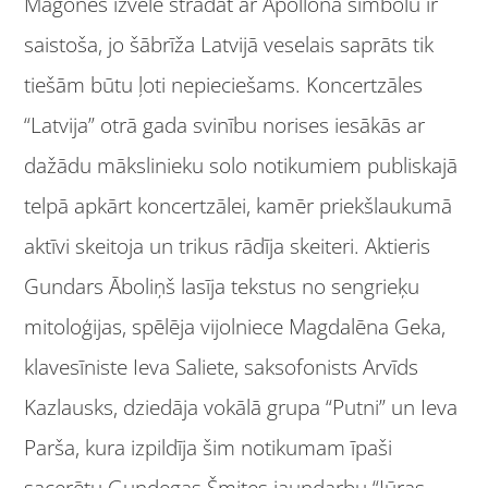
Magones izvēle strādāt ar Apollona simbolu ir
saistoša, jo šābrīža Latvijā veselais saprāts tik
tiešām būtu ļoti nepieciešams. Koncertzāles
“Latvija” otrā gada svinību norises iesākās ar
dažādu mākslinieku solo notikumiem publiskajā
telpā apkārt koncertzālei, kamēr priekšlaukumā
aktīvi skeitoja un trikus rādīja skeiteri. Aktieris
Gundars Āboliņš lasīja tekstus no sengrieķu
mitoloģijas, spēlēja vijolniece Magdalēna Geka,
klavesīniste Ieva Saliete, saksofonists Arvīds
Kazlausks, dziedāja vokālā grupa “Putni” un Ieva
Parša, kura izpildīja šim notikumam īpaši