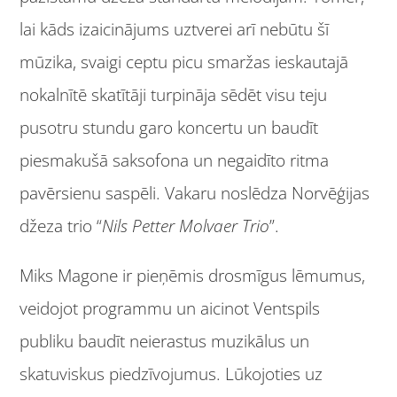
lai kāds izaicinājums uztverei arī nebūtu šī
mūzika, svaigi ceptu picu smaržas ieskautajā
nokalnītē skatītāji turpināja sēdēt visu teju
pusotru stundu garo koncertu un baudīt
piesmakušā saksofona un negaidīto ritma
pavērsienu saspēli. Vakaru noslēdza Norvēģijas
džeza trio “
Nils Petter Molvaer Trio
”.
Miks Magone ir pieņēmis drosmīgus lēmumus,
veidojot programmu un aicinot Ventspils
publiku baudīt neierastus muzikālus un
skatuviskus piedzīvojumus. Lūkojoties uz