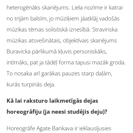
heterogēnāks skanējums. Liela nozīme ir katrai
no trijām balsīm, jo mūziķiem jāatklāj vadošās
mūzikas tēmas solistiskā iznesībā. Stravinska
mūzikas atsvešinātais, objektīvais skanējums
Buravicka pārlikumā kļuvis personiskāks,
intīmāks, pat ja tādēļ forma tapusi mazāk groda.
To nosaka arī garākas pauzes starp daļām,
kurās turpinās deja.
Kā lai raksturo laikmetīgās dejas
horeogrāfiju (ja neesi studējis deju)?
Horeogrāfe Agate Bankava ir ieklausījusies