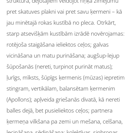
struktūra, dejotājiem veidojot riņķa zīmējumu
pret skatuves plakni vai pret savu ķermeni – kā
jau minētajā rokas kustībā no pleca. Otrkārt,
starp atsevišķām kustībām izrādē novērojamas:
rotējoša staigāšana ieliektos ceļos; galvas
vicināšana un matu purināšana; augšup-lejup
šūpošanās (nereti, turpinot purināt matus);
ļurīgs, mīksts, šūpīgs ķermenis (mūzas) iepretim
stingram, vertikālam, balansētam ķermenim
(Apollons); apļveida griešanās divatā, kā nereti
balles dejā, bet pusieliektos ceļos; partnera
ķermeņa vilkšana pa zemi un mešana, celšana,
lecināšana, sēdināšana; kolektīvas, sinhronas