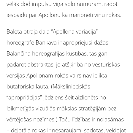
vēlāk dod impulsu viņa solo numuram, radot
iespaidu par Apollonu kā marioneti viņu rokās.
Baleta otrajā daļā “Apollona variācija”
horeogrāfe Bankava ir apropriējusi dažas
Balančina horeogrāfijas kustības, tās gan
padarot abstraktas, jo atšķirībā no vēsturiskās
versijas Apollonam rokās vairs nav ielikta
butaforiska lauta. (Mākslinieciskās
“apropriācijas” jēdziens šeit aizlienēts no
laikmetīgās vizuālās mākslas stratēģijām bez
vērtējošas nozīmes.) Taču līdzības ir nolasāmas
– dejotāja rokas ir nesaraujami sadotas, veidojot