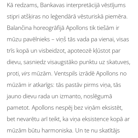
Kā redzams, Bankavas interpretācijā vēstījums
stipri atšķiras no leģendārā vēsturiskā piemēra.
Balančina horeogrāfijā Apollons tik tiešām ir
mūzu pavēlnieks – viņš tās vada pa vienai, visas
trīs kopā un visbeidzot, apoteozē kļūstot par
dievu, sasniedz visaugstāko punktu uz skatuves,
proti,
virs
mūzām. Ventspils izrādē Apollons no
mūzām ir atkarīgs: tās pastāv pirms viņa, tās
jauno dievu rada un izmanto, noslēgumā
pametot. Apollons nespēj bez viņām eksistēt,
bet nevarētu arī teikt, ka viņa eksistence kopā ar
mūzām būtu harmoniska. Un te nu skatītājs