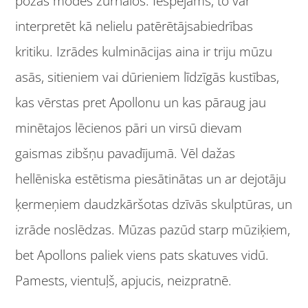
pozas modes žurnālos. Iespējams, to var
interpretēt kā nelielu patērētājsabiedrības
kritiku. Izrādes kulminācijas aina ir triju mūzu
asās, sitieniem vai dūrieniem līdzīgās kustības,
kas vērstas pret Apollonu un kas pāraug jau
minētajos lēcienos pāri un virsū dievam
gaismas zibšņu pavadījumā. Vēl dažas
hellēniska estētisma piesātinātas un ar dejotāju
ķermeņiem daudzkāršotas dzīvās skulptūras, un
izrāde noslēdzas. Mūzas pazūd starp mūziķiem,
bet Apollons paliek viens pats skatuves vidū.
Pamests, vientuļš, apjucis, neizpratnē.