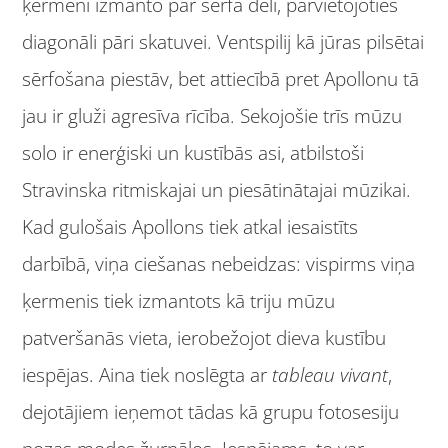
ķermeni izmanto par sērfa dēli, pārvietojoties
diagonāli pāri skatuvei. Ventspilij kā jūras pilsētai
sērfošana piestāv, bet attiecībā pret Apollonu tā
jau ir gluži agresīva rīcība. Sekojošie trīs mūzu
solo ir enerģiski un kustībās asi, atbilstoši
Stravinska ritmiskajai un piesātinātajai mūzikai.
Kad gulošais Apollons tiek atkal iesaistīts
darbībā, viņa ciešanas nebeidzas: vispirms viņa
ķermenis tiek izmantots kā triju mūzu
patveršanās vieta, ierobežojot dieva kustību
iespējas. Aina tiek noslēgta ar
tableau
vivant
,
dejotājiem ieņemot tādas kā grupu fotosesiju