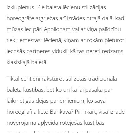
izklupienus. Pie baleta lēcienu stilizācijas
horeogrāfe atgriežas arī izrādes otrajā daļā, kad
mūzas lec pāri Apollonam vai ar viņa palīdzību
tiek “iemestas” lēcienā, viņam ar rokām pieturot
lecošās partneres vidukli, kā tas nereti redzams
klasiskajā baletā.
Tiktāl centieni raksturot stilizētās tradicionālā
baleta kustības, bet ko un kā lai pasaka par
laikmetīgās dejas paņēmieniem, ko savā
horeogrāfijā lieto Bankava? Pirmkārt, visā izrādē
novērojama apļveida rotējošas kustības