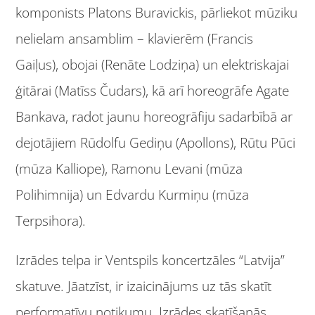
komponists Platons Buravickis, pārliekot mūziku
nelielam ansamblim – klavierēm (Francis
Gaiļus), obojai (Renāte Lodziņa) un elektriskajai
ģitārai (Matīss Čudars), kā arī horeogrāfe Agate
Bankava, radot jaunu horeogrāfiju sadarbībā ar
dejotājiem Rūdolfu Gediņu (Apollons), Rūtu Pūci
(mūza Kalliope), Ramonu Levani (mūza
Polihimnija) un Edvardu Kurmiņu (mūza
Terpsihora).
Izrādes telpa ir Ventspils koncertzāles “Latvija”
skatuve. Jāatzīst, ir izaicinājums uz tās skatīt
performatīvu notikumu. Izrādes skatīšanās