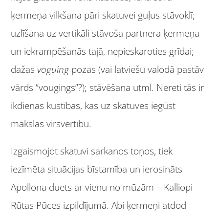
ķermeņa vilkšana pāri skatuvei guļus stāvoklī;
uzlīšana uz vertikāli stāvoša partnera ķermeņa
un iekrampēšanās tajā, nepieskaroties grīdai;
dažas
voguing
pozas (vai latviešu valodā pastāv
vārds “vougings”?); stāvēšana utml. Nereti tās ir
ikdienas kustības, kas uz skatuves iegūst
mākslas virsvērtību.
Izgaismojot skatuvi sarkanos toņos, tiek
iezīmēta situācijas bīstamība un ierosināts
Apollona duets ar vienu no mūzām – Kalliopi
Rūtas Pūces izpildījumā. Abi ķermeņi atdod