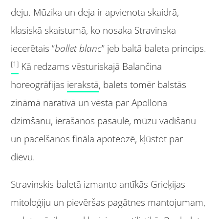
deju. Mūzika un deja ir apvienota skaidrā,
klasiskā skaistumā, ko nosaka Stravinska
iecerētais “
ballet blanc
” jeb baltā baleta princips.
[1]
Kā redzams vēsturiskajā Balančina
horeogrāfijas
ierakstā
, balets tomēr balstās
zināmā naratīvā un vēsta par Apollona
dzimšanu, ierašanos pasaulē, mūzu vadīšanu
un pacelšanos fināla apoteozē, kļūstot par
dievu.
Stravinskis baletā izmanto antīkās Grieķijas
mitoloģiju un pievēršas pagātnes mantojumam,