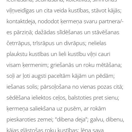
viļņveidīgas un cita veida kustības, stāvot kājās;
kontaktdeja, nododot ķermeņa svaru partnera/-
es pārziņā; dažādas slīdēšanas un stāvēšanas
četrrāpus, trīsrāpus un divrāpus; nelielas
plaukstu kustības un lieli kustību viļņi cauri
visam ķermenim; griešanās un roku mētāšana;
soļi ar ļoti augsti paceltām kājām un pēdām;
iešanas solis; pārsoļošana no vienas pozas citā;
sēdēšana ieliektos ceļos, balstoties pret sienu;
ķermeņa saliekšana uz pusēm, ar rokām
pieskaroties zemei; “dibena deja”; galvu, dibenu,
kājas glāstošas roku kustības; lēna sava