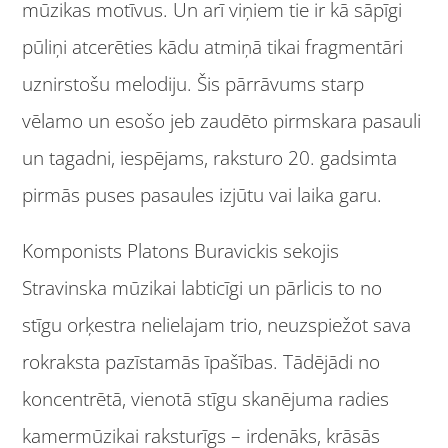
mūzikas motīvus. Un arī viņiem tie ir kā sāpīgi
pūliņi atcerēties kādu atmiņā tikai fragmentāri
uznirstošu melodiju. Šis pārrāvums starp
vēlamo un esošo jeb zaudēto pirmskara pasauli
un tagadni, iespējams, raksturo 20. gadsimta
pirmās puses pasaules izjūtu vai laika garu.
Komponists Platons Buravickis sekojis
Stravinska mūzikai labticīgi un pārlicis to no
stīgu orķestra nelielajam trio, neuzspiežot sava
rokraksta pazīstamās īpašības. Tādējādi no
koncentrētā, vienotā stīgu skanējuma radies
kamermūzikai raksturīgs – irdenāks, krāsās