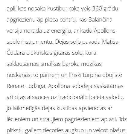
apli, kas nosaka kustību; roka veic 360 grādu
apgriezienu ap pleca centru, kas Balančina
versijā norāda uz enerģiju, ar kādu Apollons
spēlē instrumentu. Dejas solo pavada Matīsa
Čudara elektriskās ģitāras solo, kurā
saklausāmas smalkas baroka mūzikas
noskaņas, to pārņem un liriski turpina obojiste
Renāte Lodziņa. Apollona solodejā saskatāmas
arī citas atsauces uz tradicionālo baleta valodu,
jo laikmetīgās dejas kustības apvienotas ar
lēcieniem un straujiem pagriezieniem ap asi, līdz
pirkstu galiem tiecoties augšup un veicot plašus