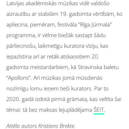
Latvijas akadēmiskās mūzikas vidē valdošo
aizrautību ar stabilām 19. gadsimta vērtībām, ko
apliecina, piemēram, festivāla “Rīga Jūrmala”
programma, ir vēlme biežāk sastapt šādu
pārliecinošu, laikmetīgu kuratora vīziju, kas
iepazīstina arī ar retāk atskaņotiem 20.
gadsimta meistardarbiem, kā Stravinska baletu
“Apollons”. Arī mūzikas jomā mūsdienās
nozīmīgu lomu ieņem tieši kurators. Par to
2020. gadā izdotā pirmā grāmata, kas veltīta šai
tēmai: tā bez maksas lejuplādējama
ŠEIT
.
Attēla autors Kristians Brekte.