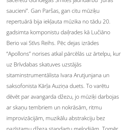
sacerētu Gundegas Šmites jaundarbu “Jūras
saucieni”. Gan Paršas, gan citu mūziķu
repertuārā bija iekļauta mūzika no tādu 20.
gadsimta komponistu daiļrades kā Lučiāno
Berio vai Stīvs Reihs. Pēc dejas izrādes
“Apollons” norises atkal pārcēlās uz ārtelpu, kur
uz Brīvdabas skatuves uzstājās
sitaminstrumentālista Ivara Arutjunjana un
saksofonista Kārļa Auziņa duets. To varētu
dēvēt par avangarda džezu, jo mūziķi darbojas
ar skaņu tembriem un nokrāsām, ritmu
improvizācijām, muzikālu abstrakciju bez
pazīstamu džeza standartu melodijām. Tomēr,