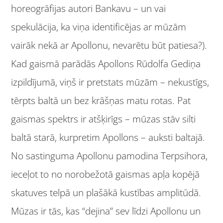
horeogrāfijas autori Bankavu – un vai
spekulācija, ka viņa identificējas ar mūzām
vairāk nekā ar Apollonu, nevarētu būt patiesa?).
Kad gaismā parādās Apollons Rūdolfa Gediņa
izpildījumā, viņš ir pretstats mūzām – nekustīgs,
tērpts baltā un bez krāšņas matu rotas. Pat
gaismas spektrs ir atšķirīgs – mūzas stāv silti
baltā starā, kurpretim Apollons – auksti baltajā.
No sastinguma Apollonu pamodina Terpsihora,
ieceļot to no norobežotā gaismas apļa kopējā
skatuves telpā un plašākā kustības amplitūdā.
Mūzas ir tās, kas “dejina” sev līdzi Apollonu un