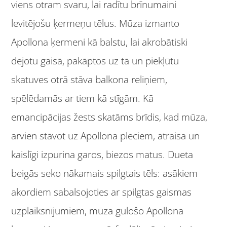
viens otram svaru, lai radītu brīnumaini
levitējošu ķermeņu tēlus. Mūza izmanto
Apollona ķermeni kā balstu, lai akrobātiski
dejotu gaisā, pakāptos uz tā un piekļūtu
skatuves otrā stāva balkona reliņiem,
spēlēdamās ar tiem kā stīgām. Kā
emancipācijas žests skatāms brīdis, kad mūza,
arvien stāvot uz Apollona pleciem, atraisa un
kaislīgi izpurina garos, biezos matus. Dueta
beigās seko nākamais spilgtais tēls: asākiem
akordiem sabalsojoties ar spilgtas gaismas
uzplaiksnījumiem, mūza gulošo Apollona