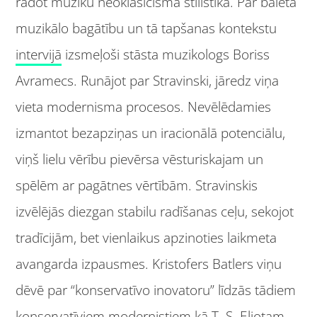
radot mūziku neoklasicisma stilistikā. Par baleta
muzikālo bagātību un tā tapšanas kontekstu
intervijā
izsmeļoši stāsta muzikologs Boriss
Avramecs. Runājot par Stravinski, jāredz viņa
vieta modernisma procesos. Nevēlēdamies
izmantot bezapziņas un iracionālā potenciālu,
viņš lielu vērību pievērsa vēsturiskajam un
spēlēm ar pagātnes vērtībām. Stravinskis
izvēlējās diezgan stabilu radīšanas ceļu, sekojot
tradīcijām, bet vienlaikus apzinoties laikmeta
avangarda izpausmes. Kristofers Batlers viņu
dēvē par “konservatīvo inovatoru” līdzās tādiem
konservatīviem modernistiem kā T. S. Eliotam,