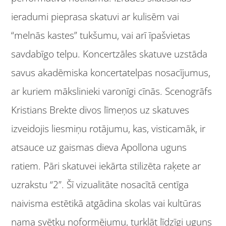
ieradumi pieprasa skatuvi ar kulisēm vai
“melnās kastes” tukšumu, vai arī īpašvietas
savdabīgo telpu. Koncertzāles skatuve uzstāda
savus akadēmiska koncertatelpas nosacījumus,
ar kuriem mākslinieki varonīgi cīnās. Scenogrāfs
Kristians Brekte divos līmeņos uz skatuves
izveidojis liesmiņu rotājumu, kas, visticamāk, ir
atsauce uz gaismas dieva Apollona uguns
ratiem. Pāri skatuvei iekārta stilizēta raķete ar
uzrakstu “2”. Šī vizualitāte nosacītā centīga
naivisma estētikā atgādina skolas vai kultūras
nama svētku noformējumu, turklāt līdzīgi uguns