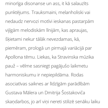
minorīga disonanse un ass, it kā salauzīts
punktējums. Trauksmaini, melanholiski vai
nedaudz nervozi motīvi ieskanas pastarpām
vijīgām melodiskām līnijām, kas apraujas,
šķietami nekur tālāk nevezdamas, kā,
piemēram, prologā un pirmajā variācijā par
Apollona tēmu. Liekas, ka Stravinska mūzika
pauž – vēlme sasniegt pagājušo laikmetu
harmoniskumu ir nepiepildāma. Rodas
asociatīvas saiknes ar līdzīgām parādībām
Gustava Mālera un Dmitrija Šostakoviča
skaņdarbos, jo arī viņi nereti stilizē senāku laiku