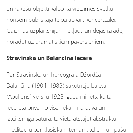
un raķešu objekti kalpo kā vietzīmes svētku
norisēm publiskajā telpā apkārt koncertzālei.
Gaismas uzplaiksnījumi iekļauti arī dejas izrādē,
norādot uz dramatiskiem pavērsieniem.
Stravinska un Balančina iecere
Par Stravinska un horeogrāfa Džordža
Balančina (1904–1983) sākotnējo baleta
“Apollons” versiju 1928. gadā minēts, ka tā
iecerēta brīva no visa liekā – naratīva un
izteiksmīga satura, tā vietā atstājot abstraktu
meditāciju par klasiskām tēmām, tēliem un pašu