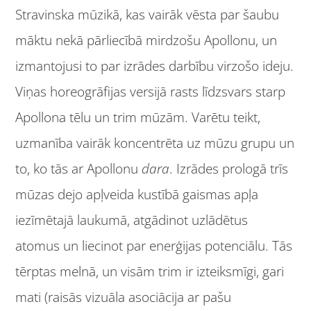
Stravinska mūzikā, kas vairāk vēsta par šaubu
māktu nekā pārliecībā mirdzošu Apollonu, un
izmantojusi to par izrādes darbību virzošo ideju.
Viņas horeogrāfijas versijā rasts līdzsvars starp
Apollona tēlu un trim mūzām. Varētu teikt,
uzmanība vairāk koncentrēta uz mūzu grupu un
to, ko tās ar Apollonu
dara
. Izrādes prologā trīs
mūzas dejo apļveida kustībā gaismas apļa
iezīmētajā laukumā, atgādinot uzlādētus
atomus un liecinot par enerģijas potenciālu. Tās
tērptas melnā, un visām trim ir izteiksmīgi, gari
mati (raisās vizuāla asociācija ar pašu