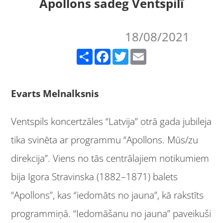
Apollons sadeg Ventspilī
18/08/2021
Share
Facebook
Twitter
Email
Evarts Melnalksnis
Ventspils koncertzāles “Latvija” otrā gada jubileja
tika svinēta ar programmu “Apollons. Mūs/zu
direkcija”. Viens no tās centrālajiem notikumiem
bija Igora Stravinska (1882–1871) balets
“Apollons”, kas “iedomāts no jauna”, kā rakstīts
programmiņā. “Iedomāšanu no jauna” paveikuši