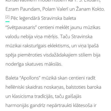
Ezram Paundam, Polam Valerī un Žanam Kokto.
[2]
Pēc leģendārā Stravinska baleta
“Svētpavasaris” centieni meklēt jaunu mūzikas
valodu nebija viņa mērķis. Taču Stravinska
mūzikai raksturīgais eklektisms, un viņa īpašā
spēja piemēroties visdažādakajiem stiliem bija
noderīga skatuves mākslās.
Baleta “Apollons” mūzikā skan centieni radīt
hellēniski skaidras noskaņas, balstoties baroka
un klasicisma tradīcijās, taču gaišajās
harmonijās gandrīz nepārtraukti klātesoša ir