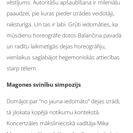
vēstījums. Autoritāšu apšaubīšana ir mileniāļu
paaudzei, pie kuras pieder izrādes veidotāji,
raksturīga. Un tas ir labi. Grūti iedomāties, ka
mūsdienu horeogrāfe dotos Balančina pavadā
un radītu laikmetīgās dejas horeogrāfiju,
vienlaikus saglabājot hegemoniskās attiecības
starp tēliem.
Magones svinību simpozijs
Domājot par “no jauna iedomāto” dejas izrādi,
tā jāskata kopējā notikumu kontekstā.
Koncertzāles mākslinieciskā vadītāja Mika