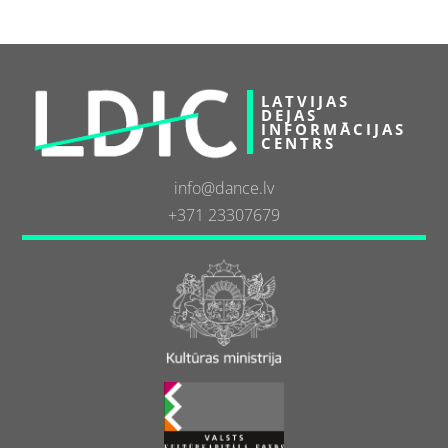
LATVIJAS
DEJAS
INFORMĀCIJAS
CENTRS
info@dance.lv
+371 23307679