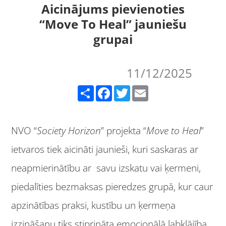
Aicinājums pievienoties
“Move To Heal” jauniešu
grupai
11/12/2025
Share
Facebook
Twitter
Email
NVO “
Society Horizon
” projekta “
Move to Heal
”
ietvaros tiek aicināti jaunieši, kuri saskaras ar
neapmierinātību ar savu izskatu vai ķermeni,
piedalīties bezmaksas pieredzes grupā, kur caur
apzinātības praksi, kustību un ķermeņa
izzināšanu tiks stiprināta emocionālā labklājība.