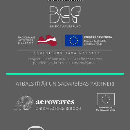
Projektu līdzfinansē REACT-EU finansējums
pandēmijas krīzes seku mazināšanai.
ATBALSTĪTĀJI UN SADARBĪBAS PARTNERI