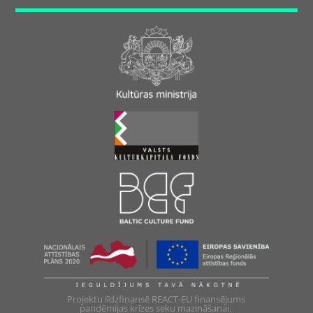
Projektu līdzfinansē REACT-EU finansējums
pandēmijas krīzes seku mazināšanai.