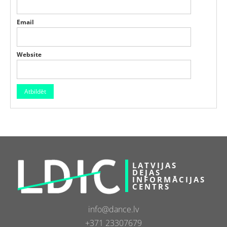
Email
Website
LATVIJAS
DEJAS
INFORMĀCIJAS
CENTRS
info@dance.lv
+371 23307679