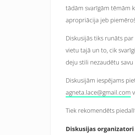
tādām svarīgām tēmām kā 
apropriācija jeb piemēro
Diskusijās tiks runāts pa
vietu tajā un to, cik svarī
deju stili nezaudētu savu
Diskusijām iespējams piete
agneta.lace@gmail.com
v
Tiek rekomendēts piedalīti
Diskusijas organizatori