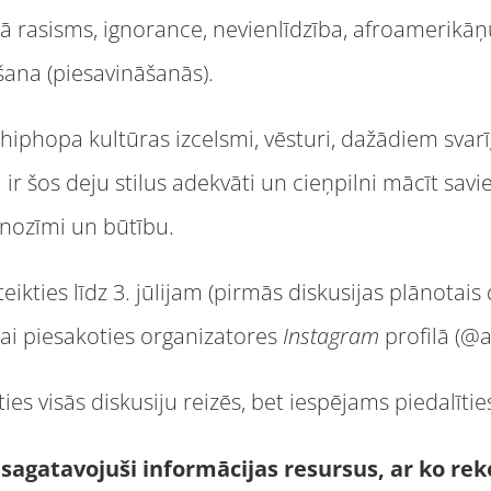
rasisms, ignorance, nevienlīdzība, afroamerikāņ
šana (piesavināšanās).
r hiphopa kultūras izcelsmi, vēsturi, dažādiem sv
gi ir šos deju stilus adekvāti un cieņpilni mācīt sa
 nozīmi un būtību.
ikties līdz 3. jūlijam (pirmās diskusijas plānotais
ai piesakoties organizatores
Instagram
profilā (@
es visās diskusiju reizēs, bet iespējams piedalītie
 sagatavojuši informācijas resursus, ar ko re