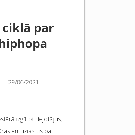
 ciklā par
 hiphopa
u
29/06/2021
fērā izglītot dejotājus,
ūras entuziastus par