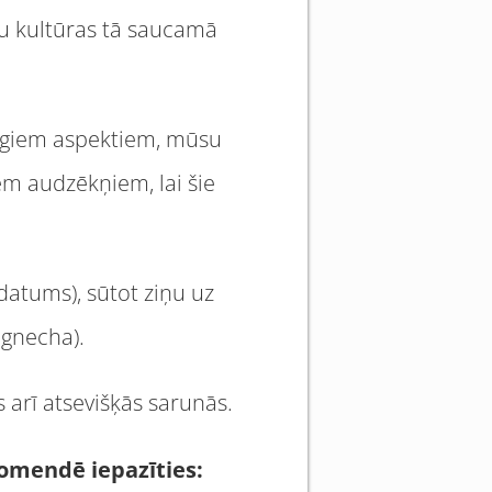
u kultūras tā saucamā
arīgiem aspektiem, mūsu
viem audzēkņiem, lai šie
 datums), sūtot ziņu uz
agnecha).
s arī atsevišķās sarunās.
komendē iepazīties: