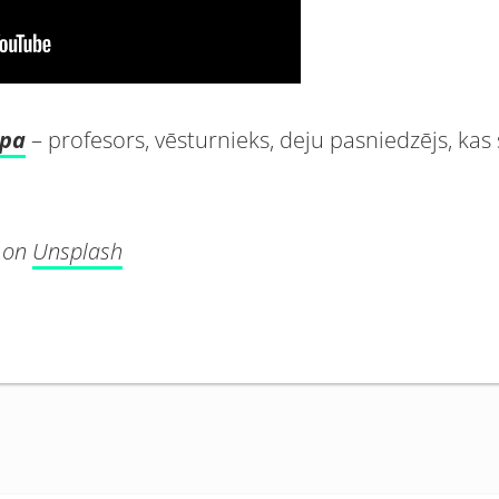
apa
– profesors, vēsturnieks, deju pasniedzējs, ka
on
Unsplash