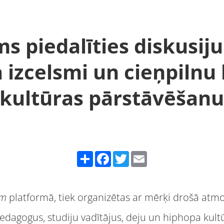
s piedalīties diskusiju
 izcelsmi un cieņpilnu
kultūras pārstāvēšan
Share
Facebook
Twitter
Email
om
platformā, tiek organizētas ar mērķi drošā atmos
edagogus, studiju vadītājus, deju un hiphopa kult