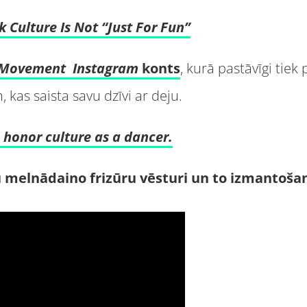
 Culture Is Not “Just For Fun”
 Movement
Instagram
konts
, kurā pastāvīgi tiek
, kas saista savu dzīvi ar deju.
 honor culture as a dancer.
tu melnādaino frizūru vēsturi un to izmantoša