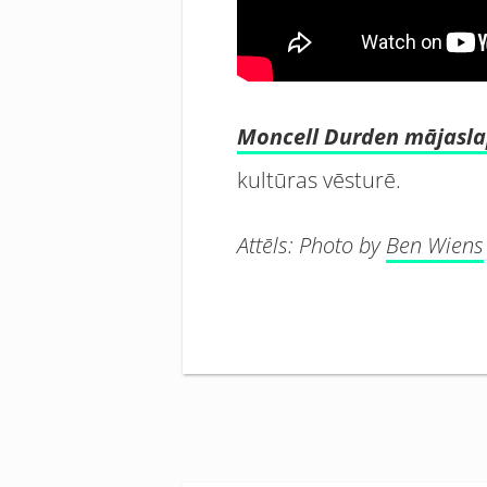
Moncell Durden mājasl
kultūras vēsturē.
Attēls:
Photo by
Ben Wiens