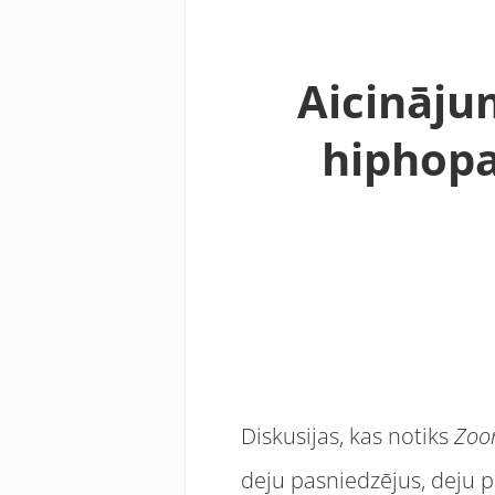
Aicinājum
hiphopa
Diskusijas, kas notiks
Zo
deju pasniedzējus, deju p