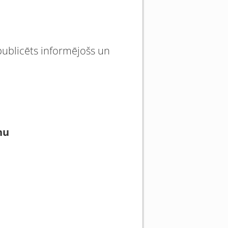
 publicēts informējošs un
nu