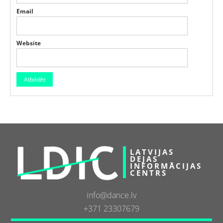
Email
Website
LATVIJAS
DEJAS
INFORMĀCIJAS
CENTRS
info@dance.lv
+371 23307679