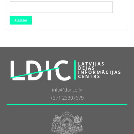
LATVIJAS
DEJAS
INFORMĀCIJAS
CENTRS
info@dance.lv
+371 23307679