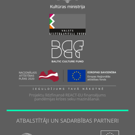
Projektu līdzfinansē REACT-EU finansējums
pandēmijas krīzes seku mazināšanai.
ATBALSTĪTĀJI UN SADARBĪBAS PARTNERI