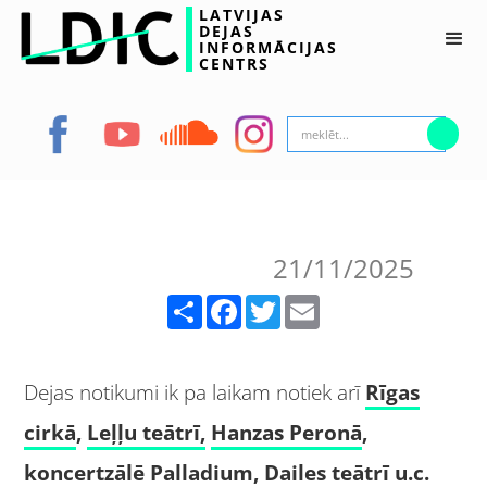
LATVIJAS
DEJAS
INFORMĀCIJAS
CENTRS
21/11/2025
Share
Facebook
Twitter
Email
Dejas notikumi ik pa laikam notiek arī
Rīgas
cirkā
,
Leļļu teātrī,
Hanzas Peronā
,
koncertzālē Palladium
,
Dailes teātrī
u.c.