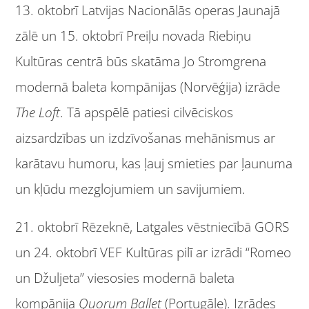
13. oktobrī Latvijas Nacionālās operas Jaunajā
zālē un 15. oktobrī Preiļu novada Riebiņu
Kultūras centrā būs skatāma Jo Stromgrena
modernā baleta kompānijas (Norvēģija) izrāde
The Loft
. Tā apspēlē patiesi cilvēciskos
aizsardzības un izdzīvošanas mehānismus ar
karātavu humoru, kas ļauj smieties par ļaunuma
un kļūdu mezglojumiem un savijumiem.
21. oktobrī Rēzeknē, Latgales vēstniecībā GORS
un 24. oktobrī VEF Kultūras pilī ar izrādi “Romeo
un Džuljeta” viesosies modernā baleta
kompānija
Quorum Ballet
(Portugāle). Izrādes