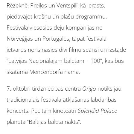
Rēzeknē, Preiļos un Ventspilī, kā ierasts,
piedāvājot krāšņu un plašu programmu.
Festivālā viesosies deju kompānijas no
Norvēģijas un Portugāles, tāpat festivāla
ietvaros norisināsies divi filmu seansi un izstāde
“Latvijas Nacionālajam baletam – 100”, kas būs
skatāma Mencendorfa namā.
7. oktobrī tirdzniecības centrā
Origo
notiks jau
tradicionālais festivāla atklāšanas labdarības
koncerts. Pēc tam kinoteātrī
Splendid Palace
plānota “Baltijas baleta nakts”.