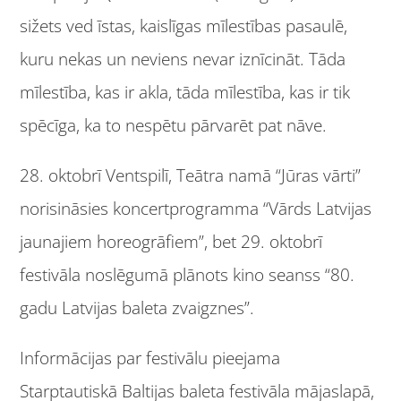
sižets ved īstas, kaislīgas mīlestības pasaulē,
kuru nekas un neviens nevar iznīcināt. Tāda
mīlestība, kas ir akla, tāda mīlestība, kas ir tik
spēcīga, ka to nespētu pārvarēt pat nāve.
28. oktobrī Ventspilī, Teātra namā “Jūras vārti”
norisināsies koncertprogramma “Vārds Latvijas
jaunajiem horeogrāfiem”, bet 29. oktobrī
festivāla noslēgumā plānots kino seanss “80.
gadu Latvijas baleta zvaigznes”.
Informācijas par festivālu pieejama
Starptautiskā Baltijas baleta festivāla
mājaslapā
,