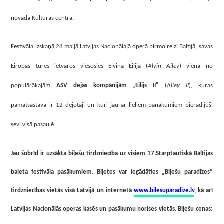
novada Kultūras centrā.
Festivāla izskaņā 28.maijā Latvijas Nacionālajā operā pirmo reizi Baltijā, savas
Eiropas tūres ietvaros viesosies Elvina Eilija (
Alvin Ailey
) viena no
populārākajām
ASV dejas kompānijām
„
Eilijs II”
(
Ailey II
), kuras
pamatsastāvā ir 12 dejotāji un kuri jau ar lieliem panākumiem pierādījuši
sevi visā pasaulē.
Jau šobrīd ir uzsākta biļešu tirdzniecība uz visiem 17.Starptautiskā Baltijas
baleta festivāla pasākumiem. Biļetes var iegādāties „Biļešu paradīzes”
tirdzniecības vietās visā Latvijā un internetā
www.bilesuparadize.lv
, kā arī
Latvijas Nacionālās operas kasēs un pasākumu norises vietās. Biļešu cenas: