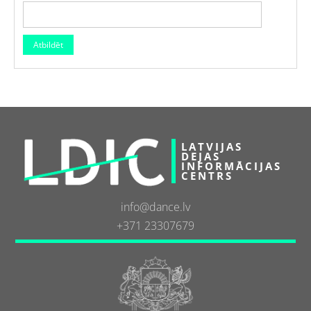
LATVIJAS
DEJAS
INFORMĀCIJAS
CENTRS
info@dance.lv
+371 23307679