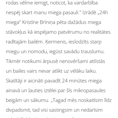
rodas vēlme iemigt, noticot, ka vardarbība
nespēj skart manu miega pasauli.” Izrādē „24h
miega” Kristīne Brīniņa pēta dažādus miega
stāvokļus kā iespējamo patvērumu no realitātes
radītajām bailēm. Ķermenis, ieslodzīts starp
miegu un nomodu, iegūst savādu trauslumu.
Tikmēr notikumi ārpusē nenovēršami attīstās
un bailes vairs nevar atlikt uz vēlāku laiku.
Skatītāji ir aicināti pavadīt 24 minūtes miega
ainavā un ļauties iztēlei par šīs mikropasaules
beigām un sākumu. „Tagad mēs noskaitīsim līdz
divpadsmit, tad visi sastingsim un nedarīsim