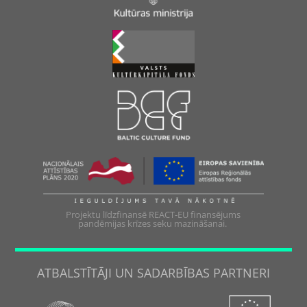
Projektu līdzfinansē REACT-EU finansējums
pandēmijas krīzes seku mazināšanai.
ATBALSTĪTĀJI UN SADARBĪBAS PARTNERI