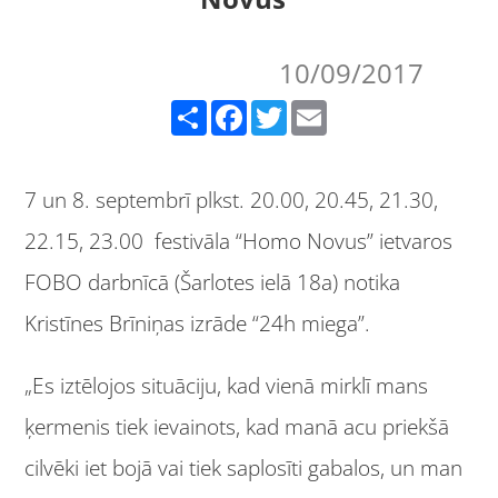
10/09/2017
Share
Facebook
Twitter
Email
7 un 8. septembrī plkst. 20.00, 20.45, 21.30,
22.15, 23.00 festivāla “Homo Novus” ietvaros
FOBO darbnīcā (Šarlotes ielā 18a) notika
Kristīnes Brīniņas izrāde “24h miega”.
„Es iztēlojos situāciju, kad vienā mirklī mans
ķermenis tiek ievainots, kad manā acu priekšā
cilvēki iet bojā vai tiek saplosīti gabalos, un man