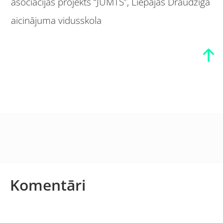
asociācijas projekts “JUMTS”, Liepājas Draudzīgā
aicinājuma vidusskola
Komentāri