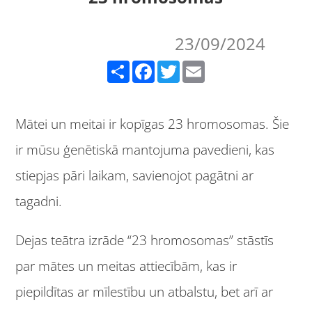
23/09/2024
Share
Facebook
Twitter
Email
Mātei un meitai ir kopīgas 23 hromosomas. Šie
ir mūsu ģenētiskā mantojuma pavedieni, kas
stiepjas pāri laikam, savienojot pagātni ar
tagadni.
Dejas teātra izrāde “23 hromosomas” stāstīs
par mātes un meitas attiecībām, kas ir
piepildītas ar mīlestību un atbalstu, bet arī ar