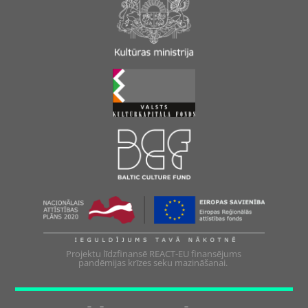
Projektu līdzfinansē REACT-EU finansējums
pandēmijas krīzes seku mazināšanai.