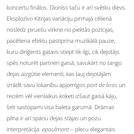
koncertu finālos. Dionīss taču ir arī svētku dievs.
Eksplozīvo Kitrijas variāciju pirmajā cēlienā
noslēdz piruešu virkne no piektās pozīcijas,
pacēliena efektu pastiprina muzikālā pauze,
kuru diriģents gatavs stiept tik ilgi, cik dejotājs
spēs noturēt partneri gaisā, savukārt no tango
dejas aizgūtie elementi, kas ļauj dejotājām
izrādīt savu lokanību apjomīgos
port de bras
un
reizēm vēl vienlaikus koķeti izšaut gaisā kāju,
šeit sastopami visa baleta garumā. Drāmas
pilna ir arī spāņu dejas stājas un pozu
interpretācija:
epaulmant
– plecu elegantais