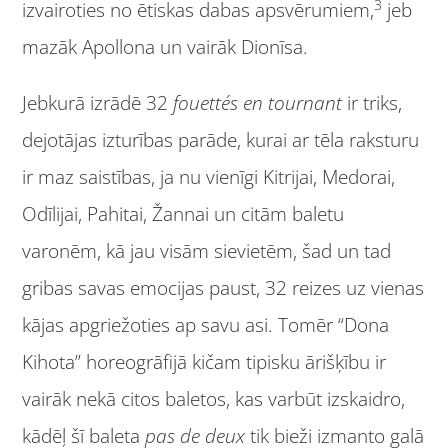
3
izvairoties no ētiskas dabas apsvērumiem,
jeb
mazāk Apollona un vairāk Dionīsa.
Jebkurā izrādē 32
fouettés
en tournant
ir triks,
dejotājas izturības parāde, kurai ar tēla raksturu
ir maz saistības, ja nu vienīgi Kitrijai, Medorai,
Odīlijai, Pahitai, Žannai un citām baletu
varonēm, kā jau visām sievietēm, šad un tad
gribas savas emocijas paust, 32 reizes uz vienas
kājas apgriežoties ap savu asi. Tomēr “Dona
Kihota” horeogrāfijā kičam tipisku ārišķību ir
vairāk nekā citos baletos, kas varbūt izskaidro,
kādēļ šī baleta
pas de deux
tik bieži izmanto galā