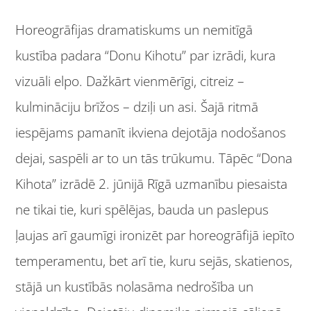
Horeogrāfijas dramatiskums un nemitīgā
kustība padara “Donu Kihotu” par izrādi, kura
vizuāli elpo. Dažkārt vienmērīgi, citreiz –
kulmināciju brīžos – dziļi un asi. Šajā ritmā
iespējams pamanīt ikviena dejotāja nodošanos
dejai, saspēli ar to un tās trūkumu. Tāpēc “Dona
Kihota” izrādē 2. jūnijā Rīgā uzmanību piesaista
ne tikai tie, kuri spēlējas, bauda un paslepus
ļaujas arī gaumīgi ironizēt par horeogrāfijā iepīto
temperamentu, bet arī tie, kuru sejās, skatienos,
stājā un kustībās nolasāma nedrošība un