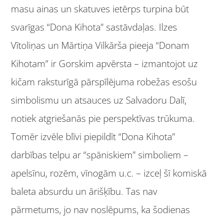
masu ainas un skatuves ietērps turpina būt
svarīgas “Dona Kihota” sastāvdaļas. Ilzes
Vītoliņas un Mārtiņa Vilkārša pieeja “Donam
Kihotam” ir Gorskim apvērsta – izmantojot uz
kičam raksturīgā pārspīlējuma robežas esošu
simbolismu un atsauces uz Salvadoru Dalī,
notiek atgriešanās pie perspektīvas trūkuma.
Tomēr izvēle blīvi piepildīt “Dona Kihota”
darbības telpu ar “spāniskiem” simboliem –
apelsīnu, rozēm, vīnogām u.c. – izceļ šī komiskā
baleta absurdu un ārišķību. Tas nav
pārmetums, jo nav noslēpums, ka šodienas