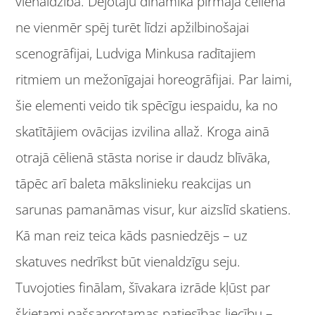
vienaldzība. Dejotāju dinamika pirmajā cēlienā
ne vienmēr spēj turēt līdzi apžilbinošajai
scenogrāfijai, Ludviga Minkusa radītajiem
ritmiem un mežonīgajai horeogrāfijai. Par laimi,
šie elementi veido tik spēcīgu iespaidu, ka no
skatītājiem ovācijas izvilina allaž. Kroga ainā
otrajā cēlienā stāsta norise ir daudz blīvāka,
tāpēc arī baleta mākslinieku reakcijas un
sarunas pamanāmas visur, kur aizslīd skatiens.
Kā man reiz teica kāds pasniedzējs – uz
skatuves nedrīkst būt vienaldzīgu seju.
Tuvojoties finālam, šīvakara izrāde kļūst par
šķietami pašsaprotamas patiesības liecību –