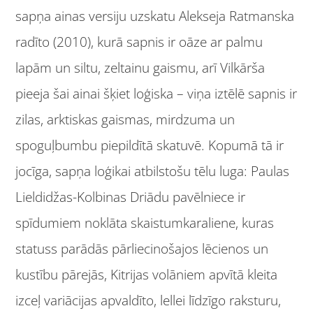
sapņa ainas versiju uzskatu Alekseja Ratmanska
radīto (2010), kurā sapnis ir oāze ar palmu
lapām un siltu, zeltainu gaismu, arī Vilkārša
pieeja šai ainai šķiet loģiska – viņa iztēlē sapnis ir
zilas, arktiskas gaismas, mirdzuma un
spoguļbumbu piepildītā skatuvē. Kopumā tā ir
jocīga, sapņa loģikai atbilstošu tēlu luga: Paulas
Lieldidžas-Kolbinas Driādu pavēlniece ir
spīdumiem noklāta skaistumkaraliene, kuras
statuss parādās pārliecinošajos lēcienos un
kustību pārejās, Kitrijas volāniem apvītā kleita
izceļ variācijas apvaldīto, lellei līdzīgo raksturu,