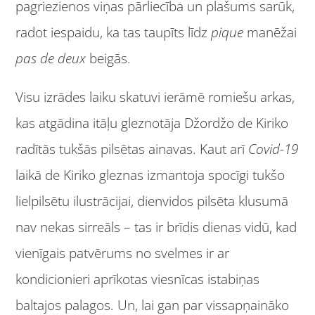
pagriezienos viņas pārliecība un plašums sarūk,
radot iespaidu, ka tas taupīts līdz
pique
manēžai
pas de deux
beigās.
Visu izrādes laiku skatuvi ierāmē romiešu arkas,
kas atgādina itāļu gleznotāja Džordžo de Kiriko
radītās tukšās pilsētas ainavas. Kaut arī
Covid-19
laikā de Kiriko gleznas izmantoja spocīgi tukšo
lielpilsētu ilustrācijai, dienvidos pilsēta klusumā
nav nekas sirreāls – tas ir brīdis dienas vidū, kad
vienīgais patvērums no svelmes ir ar
kondicionieri aprīkotas viesnīcas istabiņas
baltajos palagos. Un, lai gan par vissapņaināko