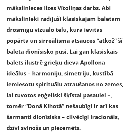
mākslinieces Ilzes Vītoliņas darbs. Abi
mākslinieki radījuši klasiskajam baletam
drosmīgu vizuālo tēlu, kurā ievītās
popārta un sirreālisma atsauces “atkož” šī
baleta dionīsisko pusi. Lai gan klasiskais
balets ilustrē grieķu dieva Apollona
ideālus – harmoniju, simetriju, kustībā
iemiesotu spirituālu atraušanos no zemes,
lai tuvotos eņģeliski šķīstai pasaulei –,
tomēr “Donā Kihotā” nešaubīgi ir arī kas
šarmanti dionīsisks – cilvēcīgi iracionāls,
dzīvi svinošs un piezemēts.