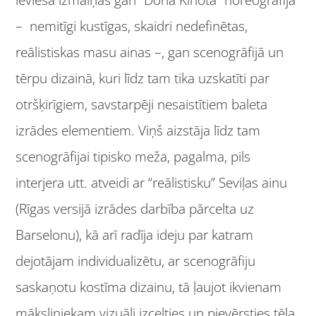
ieviesa izmaiņas gan “Dona Kihota” horeogrāfijā
– nemitīgi kustīgas, skaidri nedefinētas,
reālistiskas masu ainas –, gan scenogrāfijā un
tērpu dizainā, kuri līdz tam tika uzskatīti par
otršķirīgiem, savstarpēji nesaistītiem baleta
izrādes elementiem. Viņš aizstāja līdz tam
scenogrāfijai tipisko meža, pagalma, pils
interjera utt. atveidi ar “reālistisku” Seviļas ainu
(Rīgas versijā izrādes darbība pārcelta uz
Barselonu), kā arī radīja ideju par katram
dejotājam individualizētu, ar scenogrāfiju
saskaņotu kostīma dizainu, tā ļaujot ikvienam
māksliniekam vizuāli izcelties un pievērsties tēla