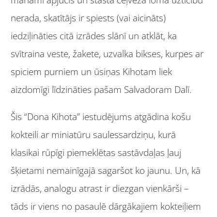
manāmi apjucis un stāsta ceļveža lomā uzticību
nerada, skatītājs ir spiests (vai aicināts)
iedziļināties citā izrādes slānī un atklāt, ka
svītraina veste, žakete, uzvalka bikses, kurpes ar
spiciem purniem un ūsiņas Kihotam liek
aizdomīgi līdzināties pašam Salvadoram Dalī.
Šis “Dona Kihota” iestudējums atgādina košu
kokteili ar miniatūru saulessardziņu, kurā
klasikai rūpīgi piemeklētas sastāvdaļas ļauj
šķietami nemainīgajā sagaršot ko jaunu. Un, kā
izrādās, analogu atrast ir diezgan vienkārši –
tāds ir viens no pasaulē dārgākajiem kokteiļiem