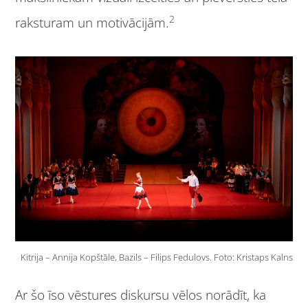
2
raksturam un motivācijām.
Kitrija – Annija Kopštāle, Bazils – Filips Fedulovs. Foto: Kristaps Kalns
Ar šo īso vēstures diskursu vēlos norādīt, ka