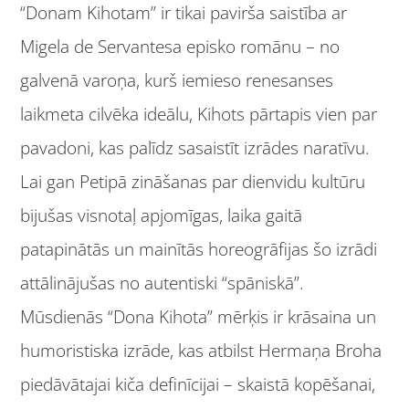
“Donam Kihotam” ir tikai pavirša saistība ar
Migela de Servantesa episko romānu – no
galvenā varoņa, kurš iemieso renesanses
laikmeta cilvēka ideālu, Kihots pārtapis vien par
pavadoni, kas palīdz sasaistīt izrādes naratīvu.
Lai gan Petipā zināšanas par dienvidu kultūru
bijušas visnotaļ apjomīgas, laika gaitā
patapinātās un mainītās horeogrāfijas šo izrādi
attālinājušas no autentiski “spāniskā”.
Mūsdienās “Dona Kihota” mērķis ir krāsaina un
humoristiska izrāde, kas atbilst Hermaņa Broha
piedāvātajai kiča definīcijai – skaistā kopēšanai,