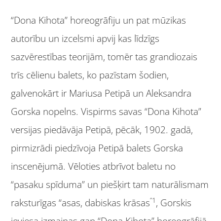
“Dona Kihota” horeogrāfiju un pat mūzikas
autorību un izcelsmi apvij kas līdzīgs
sazvērestības teorijām, tomēr tas grandiozais
trīs cēlienu balets, ko pazīstam šodien,
galvenokārt ir Mariusa Petipā un Aleksandra
Gorska nopelns. Vispirms savas “Dona Kihota”
versijas piedāvāja Petipā, pēcāk, 1902. gadā,
pirmizrādi piedzīvoja Petipā balets Gorska
inscenējumā. Vēloties atbrīvot baletu no
“pasaku spīduma” un piešķirt tam naturālismam
”1
raksturīgas “asas, dabiskas krāsas
, Gorskis