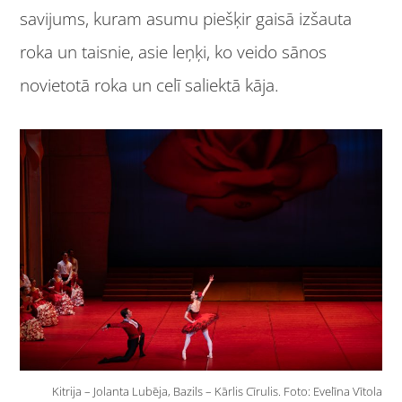
savijums, kuram asumu piešķir gaisā izšauta
roka un taisnie, asie leņķi, ko veido sānos
novietotā roka un celī saliektā kāja.
Kitrija – Jolanta Lubēja, Bazils – Kārlis Cīrulis. Foto: Evelīna Vītola