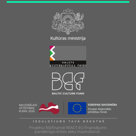
Projektu līdzfinansē REACT-EU finansējums
pandēmijas krīzes seku mazināšanai.