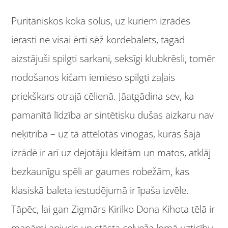
Puritāniskos koka solus, uz kuriem izrādēs
ierasti ne visai ērti sēž kordebalets, tagad
aizstājuši spilgti sarkani, seksīgi klubkrēsli, tomēr
nodošanos kičam iemieso spilgti zaļais
priekškars otrajā cēlienā. Jāatgādina sev, ka
pamanītā līdzība ar sintētisku dušas aizkaru nav
neķītrība – uz tā attēlotās vīnogas, kuras šajā
izrādē ir arī uz dejotāju kleitām un matos, atklāj
bezkaunīgu spēli ar gaumes robežām, kas
klasiskā baleta iestudējumā ir īpaša izvēle.
Tāpēc, lai gan Zigmārs Kirilko Dona Kihota tēlā ir