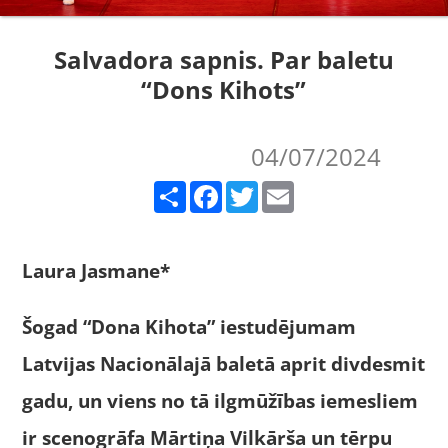
Salvadora sapnis. Par baletu
“Dons Kihots”
04/07/2024
Share
Facebook
Twitter
Email
Laura Jasmane*
Šogad “Dona Kihota” iestudējumam
Latvijas Nacionālajā baletā aprit divdesmit
gadu, un viens no tā ilgmūžības iemesliem
ir scenogrāfa Mārtiņa Vilkārša un tērpu