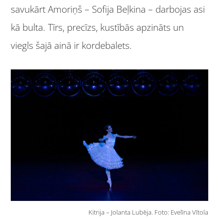
savukārt Amoriņš – Sofija Beļkina – darbojas asi
kā bulta. Tīrs, precīzs, kustībās apzināts un
viegls šajā ainā ir kordebalets.
Kitrija – Jolanta Lubēja. Foto: Evelīna Vītola