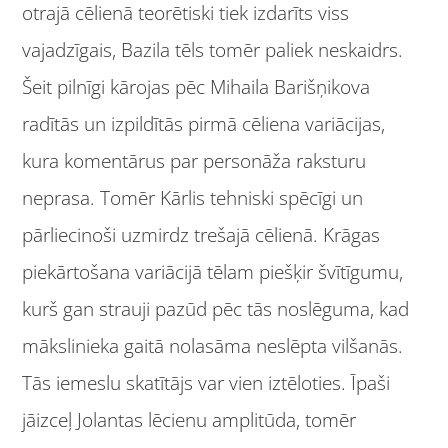
otrajā cēlienā teorētiski tiek izdarīts viss
vajadzīgais, Bazila tēls tomēr paliek neskaidrs.
Šeit pilnīgi kārojas pēc Mihaila Barišņikova
radītās un izpildītās pirmā cēliena variācijas,
kura komentārus par personāža raksturu
neprasa. Tomēr Kārlis tehniski spēcīgi un
pārliecinoši uzmirdz trešajā cēlienā. Krāgas
piekārtošana variācijā tēlam piešķir švītīgumu,
kurš gan strauji pazūd pēc tās noslēguma, kad
mākslinieka gaitā nolasāma neslēpta vilšanās.
Tās iemeslu skatītājs var vien iztēloties. Īpaši
jāizceļ Jolantas lēcienu amplitūda, tomēr