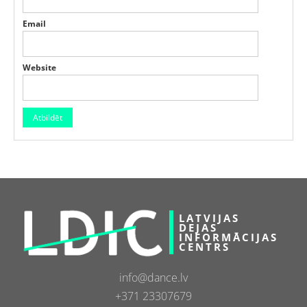
Email
Website
LATVIJAS
DEJAS
INFORMĀCIJAS
CENTRS
info@dance.lv
+371 23307679