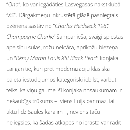
“
Ono
”, ko var iegādāties Lasvegasas nakstklubā
“
XS
”. Dārgakmeņu inkrustētā glāzē
pasniegtais
dzēriens sastāv no “
Charles Heidsieck 1981
Champagne Charlie
” šampanieša, svaigi spiestas
apelsīnu sulas, rožu nektāra, aprikožu biezeņa
un “
Rémy Martin Louis XIII Black Pearl
” konjaka.
Lai gan tie, kuri pret modernizāciju klasiskā
baleta iestudējumos kategoriski iebilst, varbūt
teiks, ka viņu gaumei šī konjaka nosaukumam ir
nešaubīgs trūkums – viens Luijs par maz, lai
tiktu līdz Saules karalim –, neviens taču
neliegsies, ka šādas atkāpes no ierastā var radīt