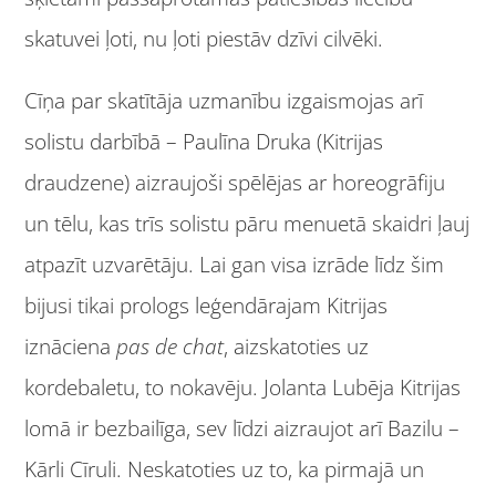
skatuvei ļoti, nu ļoti piestāv dzīvi cilvēki.
Cīņa par skatītāja uzmanību izgaismojas arī
solistu darbībā – Paulīna Druka (Kitrijas
draudzene) aizraujoši spēlējas ar horeogrāfiju
un tēlu, kas trīs solistu pāru menuetā skaidri ļauj
atpazīt uzvarētāju. Lai gan visa izrāde līdz šim
bijusi tikai prologs leģendārajam Kitrijas
iznāciena
pas de chat
, aizskatoties uz
kordebaletu, to nokavēju. Jolanta Lubēja Kitrijas
lomā ir bezbailīga, sev līdzi aizraujot arī Bazilu –
Kārli Cīruli. Neskatoties uz to, ka pirmajā un