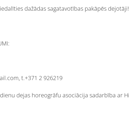
piedalīties dažādas sagatavotības pakāpēs dejotāji!
UMI:
il.com, t.+371 2 926219
dienu dejas horeogrāfu asociācija sadarbība ar H