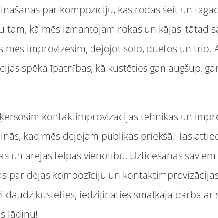
ināšanas par kompozīciju, kas rodas šeit un tagad,
 tam, kā mēs izmantojam rokas un kājas, tātad sa
ās mēs improvizēsim, dejojot solo, duetos un trio. 
cijas spēka īpatnības, kā kustēties gan augšup, ga
ērsosim kontaktimprovizācijas tehnikas un improv
mainās, kad mēs dejojam publikas priekšā. Tas atti
ās un ārējās telpas vienotību. Uzticēšanās saviem i
nas par dejas kompozīciju un kontaktimprovizācija
i daudz kustēties, iedziļināties smalkajā darbā a
s lādiņu!