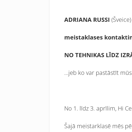
ADRIANA RUSSI
(Šveice)
meistaklases kontaktim
NO TEHNIKAS LĪDZ IZR
…jeb ko var pastāstīt mū
No 1. līdz 3. aprīlim, Hi C
Šajā meistarklasē mēs pēt