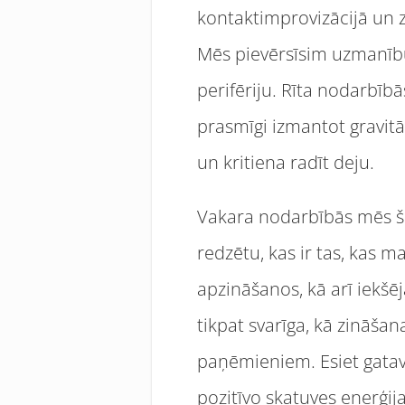
kontaktimprovizācijā un z
Mēs pievērsīsim uzmanību
perifēriju. Rīta nodarbīb
prasmīgi izmantot gravitā
un kritiena radīt deju.
Vakara nodarbībās mēs šķ
redzētu, kas ir tas, kas 
apzināšanos, kā arī iekšēj
tikpat svarīga, kā zināša
paņēmieniem. Esiet gatav
pozitīvo skatuves enerģija