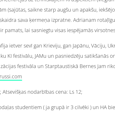
bām (sajūtas, saikne starp augšu un apakšu, iekšējo
kaidra sava ķermeņa izpratne. Adrianam rotaļīgum
ir pamats, lai sasniegtu visas iespējamās virsotnes
ja ietver sevī gan Krieviju, gan Japānu, Vāciju, Ukra
rāku KI festivālu, JAMu un pasniedzēju satikšanās o
ācijas festivāla un Starptaustiskā Bernes Jam rik
russi.com
 Atsevišķas nodarbības cena: Ls 12;
daļas studentiem ( ja grupā ir 3 cilvēki ) un HA b