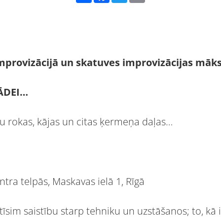
provizācijā un skatuves improvizācijas māks
ĀDEI…
su rokas, kājas un citas ķermeņa daļas…
entra telpās, Maskavas ielā 1, Rīgā
īsim saistību starp tehniku un uzstāšanos; to, kā