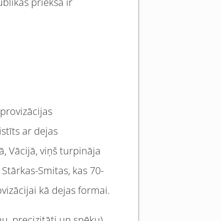
likas priekšā ir
provizācijas
stīts ar dejas
 Vācijā, viņš turpināja
 Stārkas-Smitas, kas 70-
izācijai kā dejas formai.
, precizitāti un spēku),