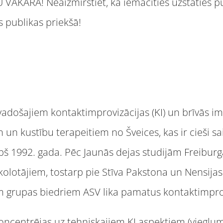
AKARĀ! Neaizmirstiet, ka iemācīties uzstāties pub
s publikas priekšā!
 vadošajiem kontaktimprovizācijas (KI) un brīvās im
un kustību terapeitiem no Šveices, kas ir cieši sai
š 1992. gada. Pēc Jaunās dejas studijām Freiburgā,
skolotājiem, tostarp pie Stīva Pakstona un Nensijas
m grupas biedriem ASV lika pamatus kontaktimprov
centrējas uz tehniskajiem KI aspektiem (vieglumu