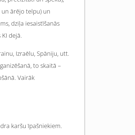
 un ārējo telpu) un
s, dziļa iesaistīšanās
 KI dejā.
inu, Izraēlu, Spāniju, utt.
rganizēšanā, to skaitā –
ošānā. Vairāk
iedra karšu īpašniekiem.