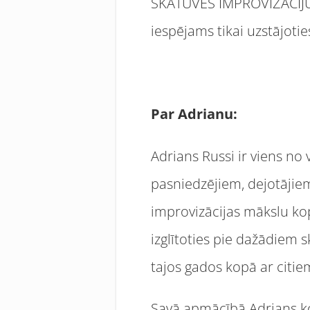
SKATUVES IMPROVIZĀCIJU V
iespējams tikai uzstājotie
Par Adrianu:
Adrians Russi ir viens no
pasniedzējiem, dejotājiem 
improvizācijas mākslu kop
izglītoties pie dažādiem 
tajos gados kopā ar citie
Savā apmācībā Adrians kon