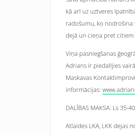
kā arī uz uztveres īpatnī
radošumu, ko nodrošina s
dejā un cieņa pret citiem 
Viņa pasniegšanas ģeogrāfi
Adrians ir piedalījies vai
Maskavas Kontaktimproviz
informācijas:
www.adrian
DALĪBAS MAKSA: Ls 35-40;
Atlaides LKA, LKK dejas no