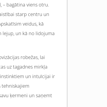
 – bagātina viens otru.
istībai starp centru un
Apskatīsim veidus, kā
n lejup, un kā no lidojuma
izācijas robežas, lai
ecas uz tagadnes mirkļa
nstinktiem un intuīcijai ir
s tehniskajiem
r savu ķermeni un saņemt