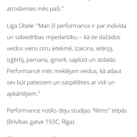
atrodamies mēs paši.”
Līga Ūbele: “Man šī performance ir par indivīda
un sabiedrības mijiedarbību – kā tie dažādos
veidos viens otru ietekmē, izaicina, ietērpj,
izģērbj, pamana, ignorē, saplūst un atdalās.
Performancē mēs meklējam veidus, kā atļaut
sev būt patiesiem un saspēlēties ar vidi un
apkārtējiem.”
Performance notiks deju studijas “Ritms” telpās
(Brīvības gatve 193C, Rīga).