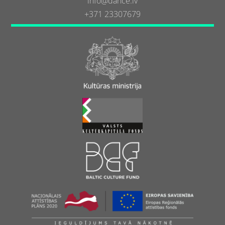
info@dance.lv
+371 23307679