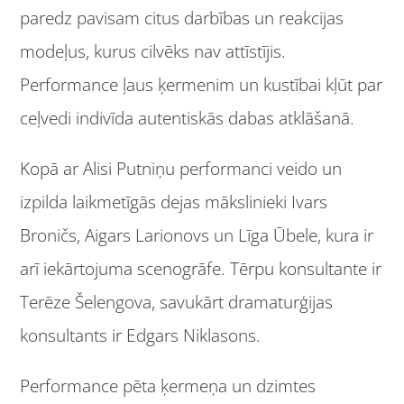
paredz pavisam citus darbības un reakcijas
modeļus, kurus cilvēks nav attīstījis.
Performance ļaus ķermenim un kustībai kļūt par
ceļvedi indivīda autentiskās dabas atklāšanā.
Kopā ar Alisi Putniņu performanci veido un
izpilda laikmetīgās dejas mākslinieki Ivars
Broničs, Aigars Larionovs un Līga Ūbele, kura ir
arī iekārtojuma scenogrāfe. Tērpu konsultante ir
Terēze Šelengova, savukārt dramaturģijas
konsultants ir Edgars Niklasons.
Performance pēta ķermeņa un dzimtes