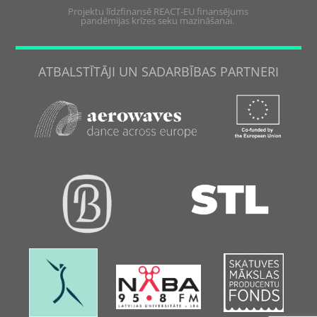
Projektu līdzfinansē REACT-EU finansējums
pandēmijas krīzes seku mazināšanai.
ATBALSTĪTĀJI UN SADARBĪBAS PARTNERI