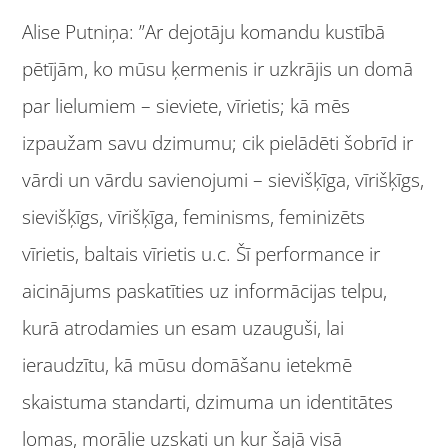
Alise Putniņa: ”Ar dejotāju komandu kustībā
pētījām, ko mūsu ķermenis ir uzkrājis un domā
par lielumiem – sieviete, vīrietis; kā mēs
izpaužam savu dzimumu; cik pielādēti šobrīd ir
vārdi un vārdu savienojumi – sievišķīga, vīrišķīgs,
sievišķīgs, vīrišķīga, feminisms, feminizēts
vīrietis, baltais vīrietis u.c. Šī performance ir
aicinājums paskatīties uz informācijas telpu,
kurā atrodamies un esam uzauguši, lai
ieraudzītu, kā mūsu domāšanu ietekmē
skaistuma standarti, dzimuma un identitātes
lomas, morālie uzskati un kur šajā visā