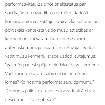
performativitāti, izaicinot priekšstatus par
sociālajām un uzvedības normām. Radošā
komanda aicina skatītāju izvaicāt, kā kultūras un
politiskais konteksts veido mūsu attiecības ar
ķermeni un, vai varam pietuvoties savam
autentiskumam, ja ļaujam instinktīvajai iedabai
vadīt mūsu ķermeni. Izrāde uzdod jautājumus:
“Vai mēs patiesi spējam piedzīvot savu ķermeni?
Vai tikai iemiesojam sabiedrības noteiktās
lomas? Ko nozīmē performēt savu dzimumu?
Dzimums palīdz pietuvoties individualitātei vai
tieši otrādi – to ierobežo?”