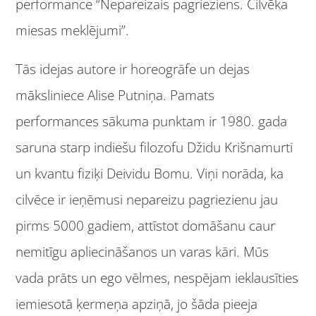
performance “Nepareizais pagrieziens. Cilvēka
miesas meklējumi”.
Tās idejas autore ir horeogrāfe un dejas
māksliniece Alise Putniņa. Pamats
performances sākuma punktam ir 1980. gada
saruna starp indiešu filozofu Džidu Krišnamurti
un kvantu fiziķi Deividu Bomu. Viņi norāda, ka
cilvēce ir ieņēmusi nepareizu pagriezienu jau
pirms 5000 gadiem, attīstot domāšanu caur
nemitīgu apliecināšanos un varas kāri. Mūs
vada prāts un ego vēlmes, nespējam ieklausīties
iemiesotā ķermeņa apziņā, jo šāda pieeja