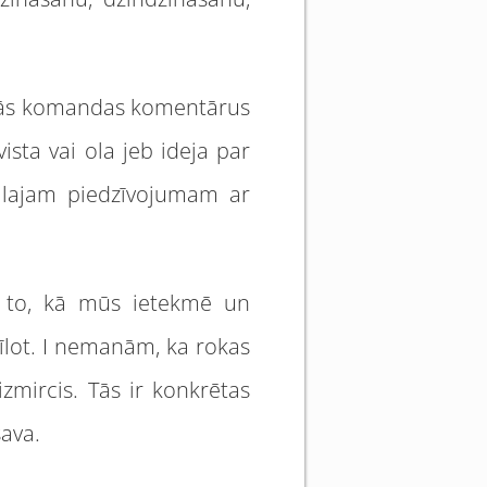
došās komandas komentārus
vista vai ola jeb ideja par
iālajam piedzīvojumam ar
ar to, kā mūs ietekmē un
 mīlot. I nemanām, ka rokas
zmircis. Tās ir konkrētas
sava.