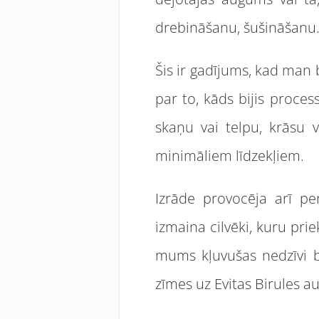
drebināšanu, šušināšanu. 
Šis ir gadījums, kad man
par to, kāds bijis process
skaņu vai telpu, krāsu 
minimāliem līdzekļiem.
Izrāde provocēja arī pe
izmaina cilvēki, kuru prie
mums kļuvušas nedzīvi ba
zīmes uz Evitas Birules a