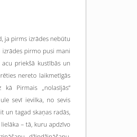
ad, ja pirms izrādes nebūtu
su izrādes pirmo pusi mani
u acu priekšā kustībās un
rēties nereto laikmetīgās
 kā Pirmais „nolasījās”
le sevī ievilka, no sevis
eit un tagad skaņas radās,
lielāka – tā, kuru apdzīvo
zināšanu, džindžināšanu,