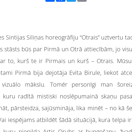
 es Sintijas Siliņas horeogrāfiju “Otrais” uztvertu t
des stāsts būs par Pirmā un Otrā attiecībām, jo vi
r to, kurš te ir Pirmais un kurš – Otrais. Mūs
ami Pirmā bija dejotāja Evita Birule, liekot atce
 vizuālo mākslu. Tomēr personīgi man šoreiz
 kuru radītā mistiski noslēpumainā skaņu pasau
māt, pārsteidza, sajūsmināja, lika minēt – no kā š
i iespējams atbildēt šādā situācijā, kura telpa ir 
, kuru piepilda Artis Orubs ar bungošanu, žvad