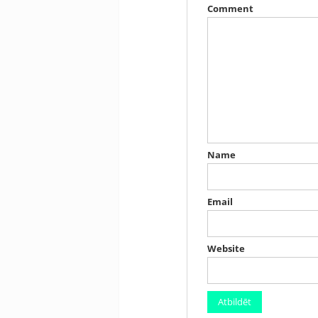
Comment
Name
Email
Website