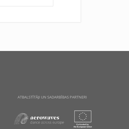
ATBALSTĪTĀJI UN SADARBĪBAS PARTNERI