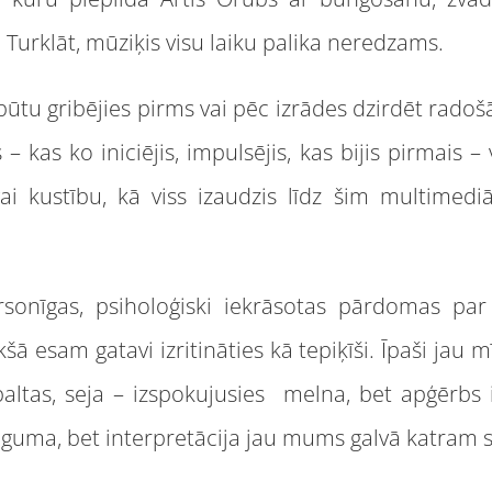
Turklāt, mūziķis visu laiku palika neredzams.
 būtu gribējies pirms vai pēc izrādes dzirdēt ra
 – kas ko iniciējis, impulsējis, kas bijis pirmais – 
vai kustību, kā viss izaudzis līdz šim multimed
rsonīgas, psiholoģiski iekrāsotas pārdomas p
kšā esam gatavi izritināties kā tepiķīši. Īpaši jau
ltas, seja – izspokujusies melna, bet apģērbs i
uguma, bet interpretācija jau mums galvā katram 