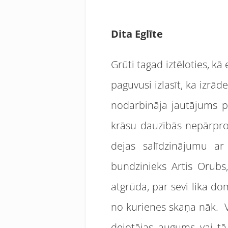
Dita Eglīte
Grūti tagad iztēloties, kā
paguvusi izlasīt, ka izrā
nodarbināja jautājums pa
krāsu dauzībās nepārprot
dejas salīdzinājumu ar
bundzinieks Artis Orubs,
atgrūda, par sevi lika do
no kurienes skaņa nāk. Va
dejotājas augums vai tā