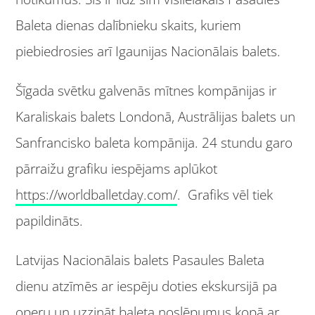
Baleta dienas dalībnieku skaits, kuriem
piebiedrosies arī Igaunijas Nacionālais balets.
Šīgada svētku galvenās mītnes kompānijas ir
Karaliskais balets Londonā, Austrālijas balets un
Sanfrancisko baleta kompānija. 24 stundu garo
pārraižu grafiku iespējams aplūkot
https://worldballetday.com/
. Grafiks vēl tiek
papildināts.
Latvijas Nacionālais balets Pasaules Baleta
dienu atzīmēs ar iespēju doties ekskursijā pa
operu un uzzināt baleta noslēpumus kopā ar