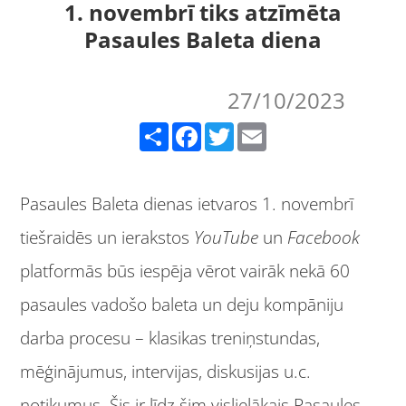
1. novembrī tiks atzīmēta
Pasaules Baleta diena
27/10/2023
Share
Facebook
Twitter
Email
Pasaules Baleta dienas ietvaros 1. novembrī
tiešraidēs un ierakstos
YouTube
un
Facebook
platformās būs iespēja vērot vairāk nekā 60
pasaules vadošo baleta un deju kompāniju
darba procesu – klasikas treniņstundas,
mēģinājumus, intervijas, diskusijas u.c.
notikumus. Šis ir līdz šim vislielākais Pasaules