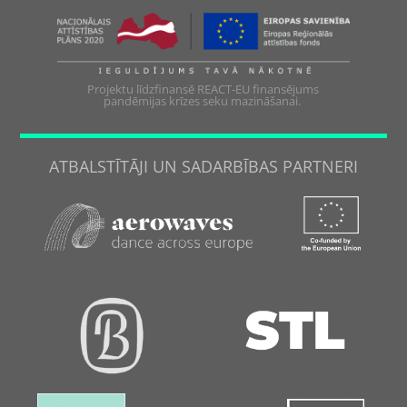
Projektu līdzfinansē REACT-EU finansējums
pandēmijas krīzes seku mazināšanai.
ATBALSTĪTĀJI UN SADARBĪBAS PARTNERI