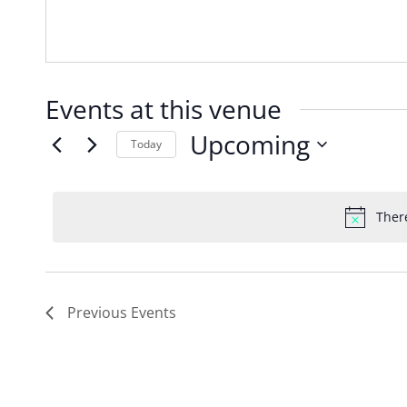
Events at this venue
Upcoming
Today
Select
date.
Ther
Previous
Events