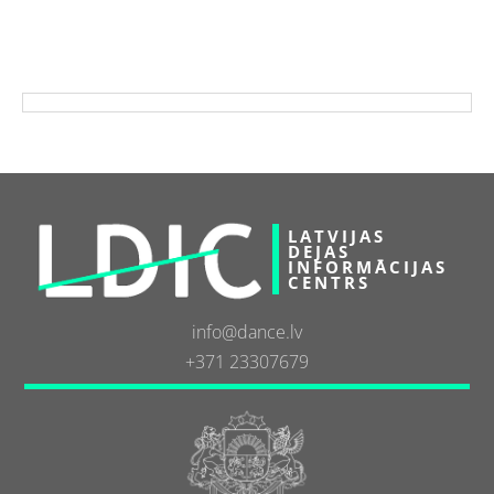
LATVIJAS
DEJAS
INFORMĀCIJAS
CENTRS
info@dance.lv
+371 23307679