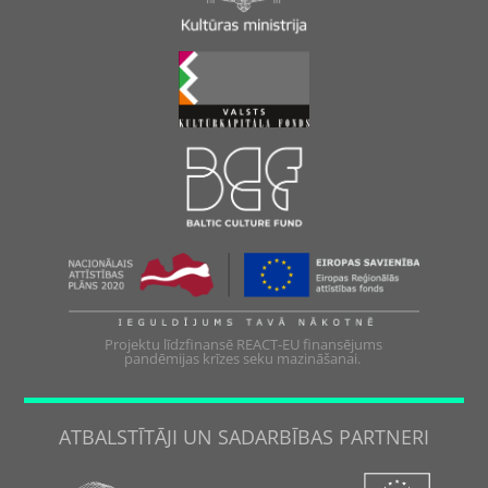
Projektu līdzfinansē REACT-EU finansējums
pandēmijas krīzes seku mazināšanai.
ATBALSTĪTĀJI UN SADARBĪBAS PARTNERI