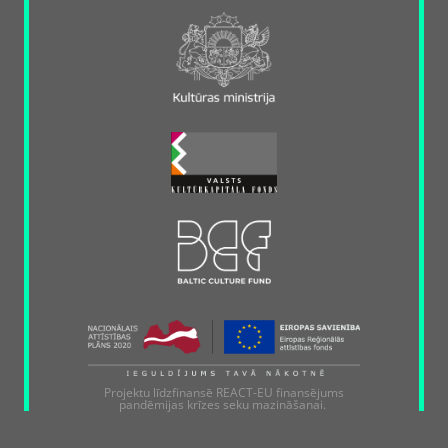
Projektu līdzfinansē REACT-EU finansējums
pandēmijas krīzes seku mazināšanai.