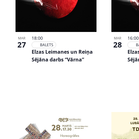
18:00
16:00
MAR
MAR
27
28
BALETS
B
Elzas Leimanes un Reiņa
Elza
Sējāna darbs “Vārna”
Sējā