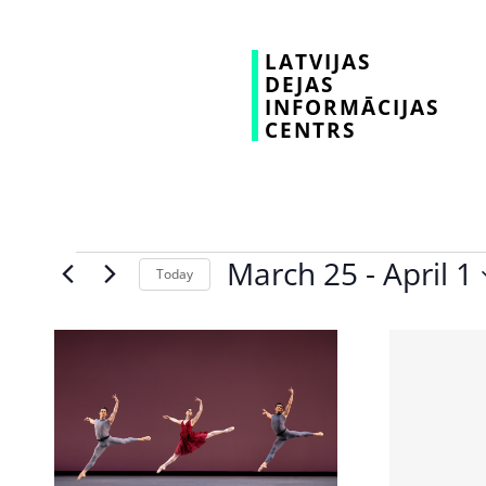
LATVIJAS
DEJAS
INFORMĀCIJAS
CENTRS
March 25
 - 
April 1
Today
Select
date.
List
of
events
in