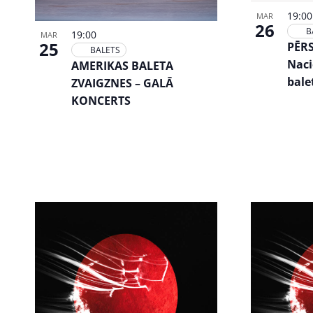
Photo
19:0
MAR
View
26
B
19:00
MAR
25
PĒRS
BALETS
Naci
AMERIKAS BALETA
bale
ZVAIGZNES – GALĀ
KONCERTS