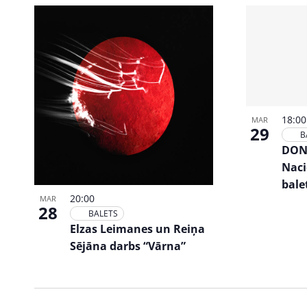
18:0
MAR
29
B
DONS
Naci
bale
20:00
MAR
28
BALETS
Elzas Leimanes un Reiņa
Sējāna darbs “Vārna”