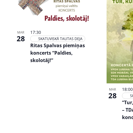
17:30
MAR
28
SKATUVISKĀ TAUTAS DEJA
Ritas Spalvas piemiņas
koncerts “Paldies,
skolotāj!”
18:00
MAR
28
S
“Tur
– TD
konc