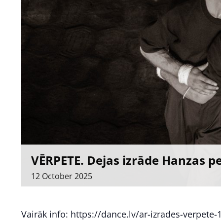
VĒRPETE. Dejas izrāde Hanzas p
12
October
2025
Vairāk info: https://dance.lv/ar-izrades-verpete-