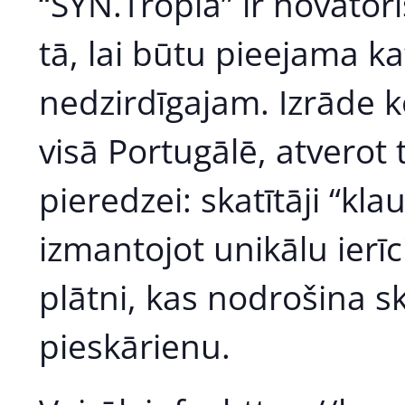
“SYN.Tropia” ir novatori
tā, lai būtu pieejama k
nedzirdīgajam. Izrāde k
visā Portugālē, atverot 
pieredzei: skatītāji “kl
izmantojot unikālu ierī
plātni, kas nodrošina s
pieskārienu.