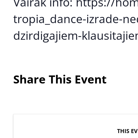
Vairāk info: https://ho
tropia_dance-izrade-ne
dzirdigajiem-klausitaj
Share This Event
THIS E