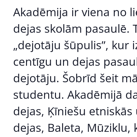
Akadēmija ir viena no l
dejas skolām pasaulē. T
„dejotāju šūpulis”, kur iz
centīgu un dejas pasaul
dejotāju. Šobrīd šeit m
studentu. Akadēmijā da
dejas, Ķīniešu etniskās 
dejas, Baleta, Mūziklu, 