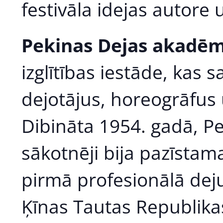
festivāla idejas autore u
Pekinas Dejas akadēm
izglītības iestāde, kas 
dejotājus, horeogrāfus 
Dibināta 1954. gadā, P
sākotnēji bija pazīstama
pirmā profesionālā deju
Ķīnas Tautas Republika