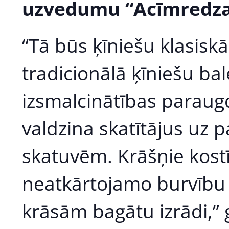
uzvedumu “Acīmredzam
“Tā būs ķīniešu klasisk
tradicionālā ķīniešu ba
izsmalcinātības parau
valdzina skatītājus uz 
skatuvēm. Krāšņie kost
neatkārtojamo burvību v
krāsām bagātu izrādi,” 