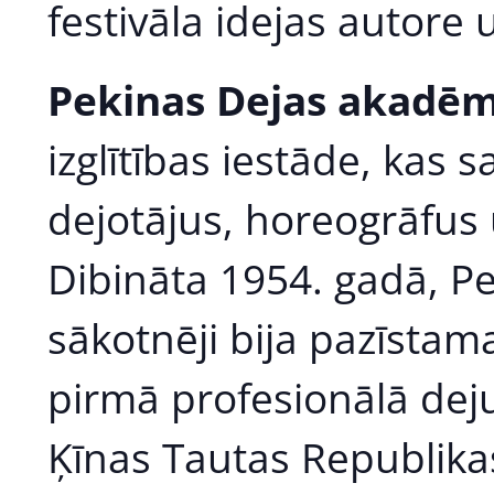
festivāla idejas autore u
Pekinas Dejas akadēm
izglītības iestāde, kas 
dejotājus, horeogrāfus 
Dibināta 1954. gadā, P
sākotnēji bija pazīstama
pirmā profesionālā deju
Ķīnas Tautas Republika