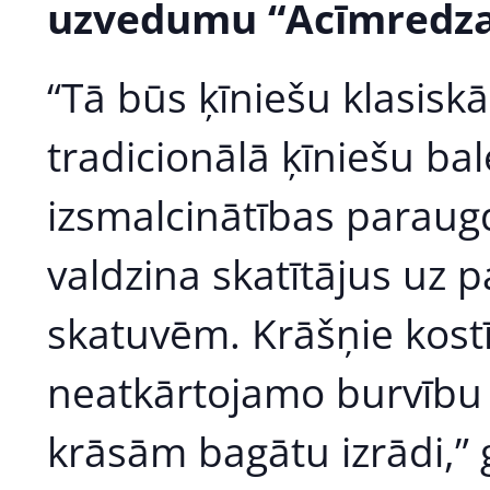
uzvedumu “Acīmredzam
“Tā būs ķīniešu klasisk
tradicionālā ķīniešu ba
izsmalcinātības parau
valdzina skatītājus uz 
skatuvēm. Krāšņie kost
neatkārtojamo burvību v
krāsām bagātu izrādi,” 