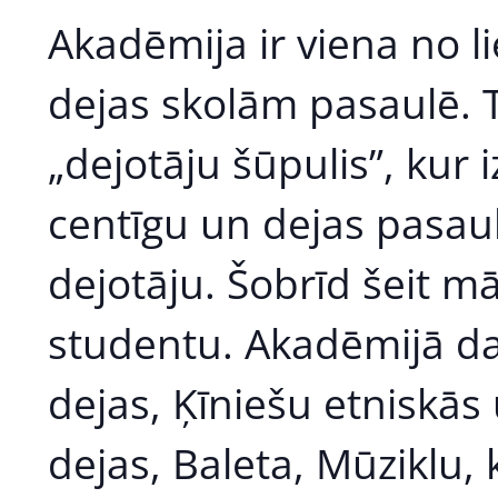
Akadēmija ir viena no l
dejas skolām pasaulē. T
„dejotāju šūpulis”, kur iz
centīgu un dejas pasaul
dejotāju. Šobrīd šeit m
studentu. Akadēmijā da
dejas, Ķīniešu etniskās 
dejas, Baleta, Mūziklu, 