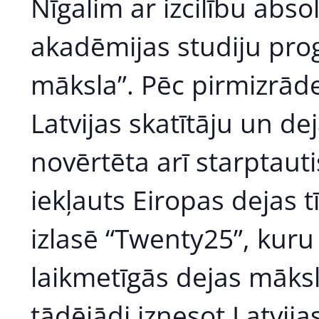
Nīgalim ar izcilību abso
akadēmijas studiju pr
māksla”. Pēc pirmizrādes
Latvijas skatītāju un dej
novērtēta arī starptautis
iekļauts Eiropas dejas 
izlasē “Twenty25”, kuru
laikmetīgās dejas māksl
tādējādi iznesot Latvij