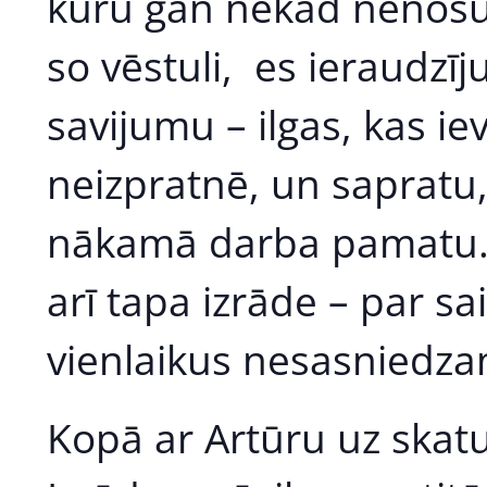
kuru gan nekad nenosūt
so vēstuli, es ieraudzī
savijumu – ilgas, kas i
neizpratnē, un sapratu,
nākamā darba pamatu. 
arī tapa izrāde – par sa
vienlaikus nesasniedzam
Kopā ar Artūru uz skatu