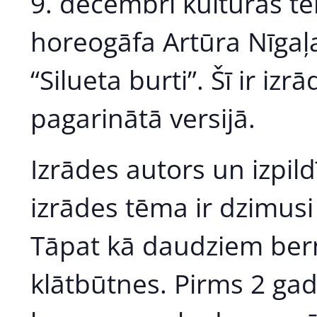
9. decembrī kultūras te
horeogāfa Artūra Nīgaļa
“Silueta burti”. Šī ir iz
pagarinātā versijā.
Izrādes autors un izpildī
izrādes tēma ir dzimusi
Tāpat kā daudziem bern
klātbūtnes. Pirms 2 gad