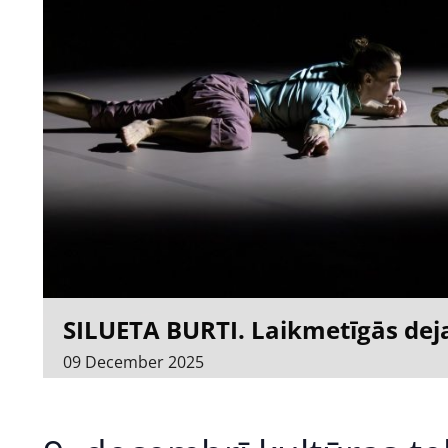
SILUETA BURTI. Laikmetīgās deja
09
December
2025