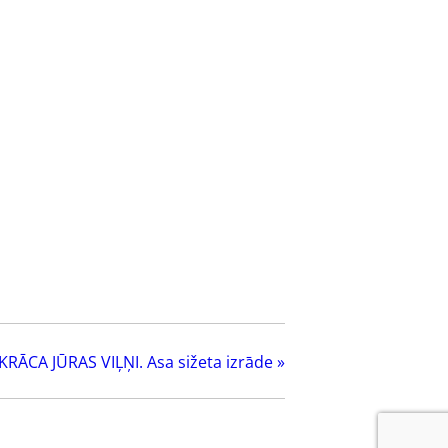
 KRĀCA JŪRAS VIĻŅI. Asa sižeta izrāde
»