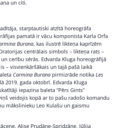
ana un citi.
dītāja, starptautiski atzītā horeogrāfa
rāfijas pamatā ir vācu komponista Karla Orfa
armina Burana
, kas ilustrē likteņa kaprīzēm
Oratorijas centrālais simbols – likteņa rats –
 un cerību sērās. Edvarda Kluga horeogrāfijā
is – visvienkāršākais un tajā pašā laikā
Baleta
Carmina Burana
pirmizrāde notika
Les
ā 2019. gada oktobrī. Edvarda Kluga
katītāji iepazina baleta “Pērs Gints”
iņš veidojis kopā ar to pašu radošo komandu
īmu mākslinieku Leo Kulašu un gaismu
ācene, Alise Prudāne-Spridzāne, Jūlija