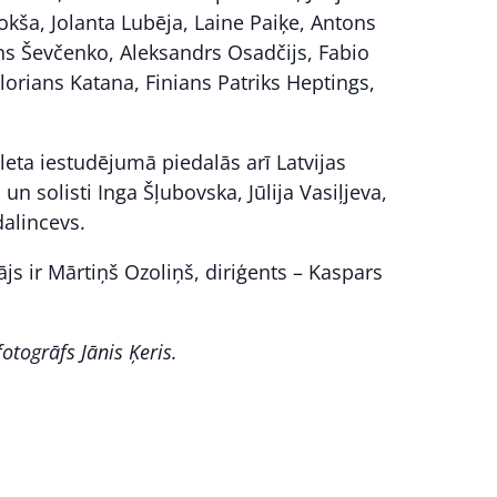
okša, Jolanta Lubēja, Laine Paiķe, Antons
ns Ševčenko, Aleksandrs Osadčijs, Fabio
Florians Katana, Finians Patriks Heptings,
leta iestudējumā piedalās arī Latvijas
un solisti Inga Šļubovska, Jūlija Vasiļjeva,
alincevs.
js ir Mārtiņš Ozoliņš, diriģents – Kaspars
fotogrāfs Jānis Ķeris.