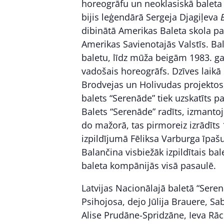
horeogrāfu un neoklasiskā baleta
bijis leģendārā Sergeja Djagiļeva
dibinātā Amerikas Baleta skola pav
Amerikas Savienotajās Valstīs. Ba
baletu, līdz mūža beigām 1983. gad
vadošais horeogrāfs. Dzīves laikā 
Brodvejas un Holivudas projektos,
balets “Serenāde” tiek uzskatīts 
Balets “Serenāde” radīts, izmanto
do mažorā, tas pirmoreiz izrādīt
izpildījumā Fēliksa Varburga īpaš
Balančina visbiežāk izpildītais ba
baleta kompānijās visā pasaulē.
Latvijas Nacionālajā baletā “Sere
Psihojosa, dejo Jūlija Brauere, Sa
Alise Prudāne-Spridzāne, Ieva Rāc