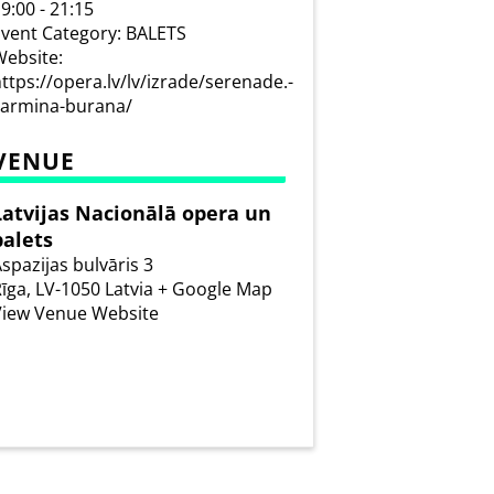
9:00 - 21:15
vent Category:
BALETS
ebsite:
ttps://opera.lv/lv/izrade/serenade.-
carmina-burana/
VENUE
Latvijas Nacionālā opera un
balets
spazijas bulvāris 3
īga
,
LV-1050
Latvia
+ Google Map
View Venue Website