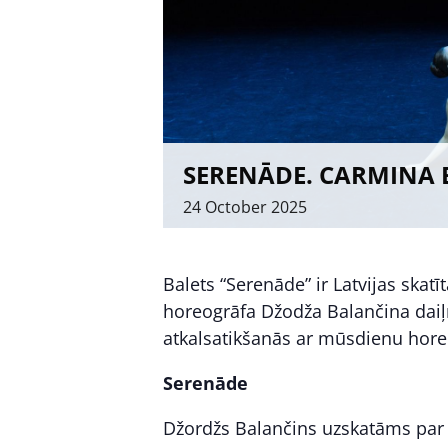
SERENĀDE. CARMINA B
24
October
2025
Balets “Serenāde” ir Latvijas skatī
horeogrāfa Džodža Balančina daiļ
atkalsatikšanās ar mūsdienu hore
Serenāde
Džordžs Balančins uzskatāms par 