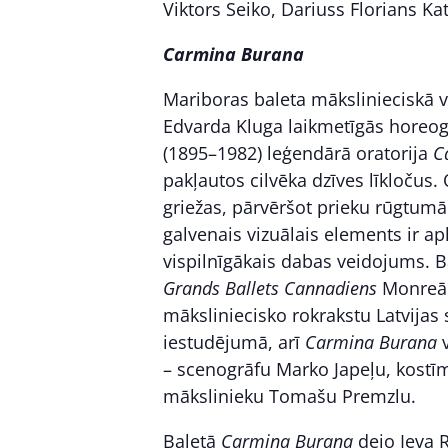
Viktors Seiko, Dariuss Florians Kat
Carmina Burana
Mariboras baleta mākslinieciskā va
Edvarda Kluga laikmetīgās horeog
(1895–1982) leģendārā oratorija
C
pakļautos cilvēka dzīves līkločus. 
griežas, pārvēršot prieku rūgtumā
galvenais vizuālais elements ir apl
vispilnīgākais dabas veidojums. 
Grands Ballets Cannadiens
Monreāl
māksliniecisko rokrakstu Latvijas s
iestudējumā, arī
Carmina Burana
v
– scenogrāfu Marko Japeļu, kost
mākslinieku Tomašu Premzlu.
Baletā
Carmina Burana
dejo Ieva R