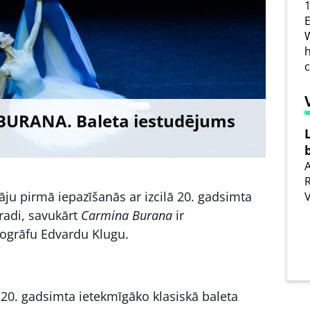
1
E
W
h
URANA. Baleta iestudējums
A
R
tāju pirmā iepazīšanās ar izcilā 20. gadsimta
radi, savukārt
Carmina Burana
ir
ogrāfu Edvardu Klugu.
20. gadsimta ietekmīgāko klasiskā baleta