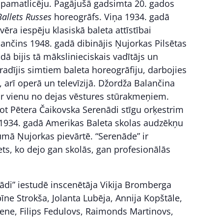
 pamatlicēju. Pagājušā gadsimta 20. gados
Ballets Russes
horeogrāfs. Viņa 1934. gadā
ēra iespēju klasiskā baleta attīstībai
lančins 1948. gadā dibinājis Ņujorkas Pilsētas
ā bijis tā mākslinieciskais vadītājs un
radījis simtiem baleta horeogrāfiju, darbojies
 arī operā un televīzijā. Džordža Balančina
par vienu no dejas vēstures stūrakmeņiem.
jot Pētera Čaikovska Serenādi stīgu orķestrim
s 1934. gadā Amerikas Baleta skolas audzēkņu
umā Ņujorkas pievārtē. “Serenāde” ir
lets, ko dejo gan skolās, gan profesionālās
nādi” iestudē inscenētāja Vikija Bromberga
bīne Strokša, Jolanta Lubēja, Annija Kopštāle,
ene, Filips Fedulovs, Raimonds Martinovs,