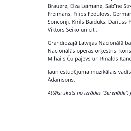
Brauere, Elza Leimane, Sabīne Str
Freimans, Filips Fedulovs, Germa
Sonconji, Kirils Baiduks, Dariuss 
Viktors Seiko un citi.
Grandiozajā Latvijas Nacionālā ba
Nacionālās operas orķestris, koris 
Mihails Čuļpajevs un Rinalds Kand
Jauniestudējuma muzikālais vadītā
Ādamsons.
Attēls: skats no izrādes “Serenāde”, 