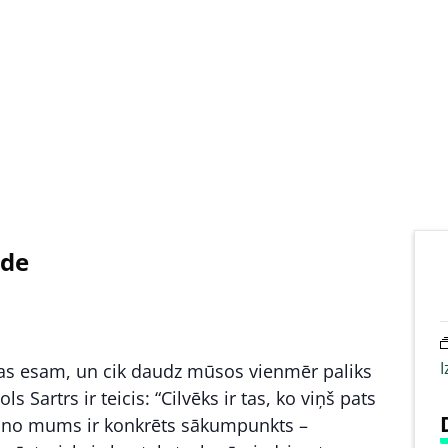
āde
I
kas esam, un cik daudz mūsos vienmēr paliks
 Sartrs ir teicis: “Cilvēks ir tas, ko viņš pats
m no mums ir konkrēts sākumpunkts –