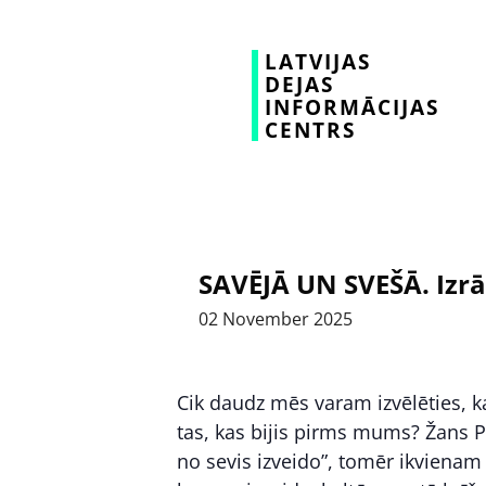
LATVIJAS
DEJAS
INFORMĀCIJAS
CENTRS
SAVĒJĀ UN SVEŠĀ. Izr
02
November
2025
Cik daudz mēs varam izvēlēties, 
tas, kas bijis pirms mums? Žans Pols
no sevis izveido”, tomēr ikviena