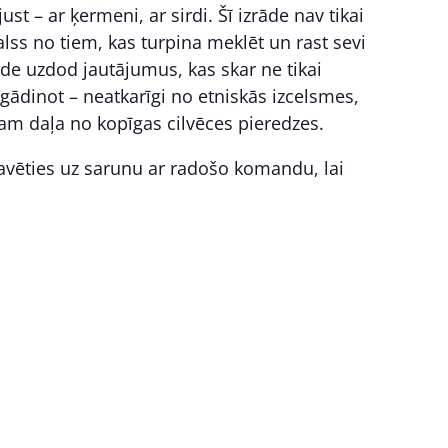
st – ar ķermeni, ar sirdi. Šī izrāde nav tikai
balss no tiem, kas turpina meklēt un rast sevi
āde uzdod jautājumus, kas skar ne tikai
tgādinot – neatkarīgi no etniskās izcelsmes,
sam daļa no kopīgas cilvēces pieredzes.
uzkavēties uz sarunu ar radošo komandu, lai