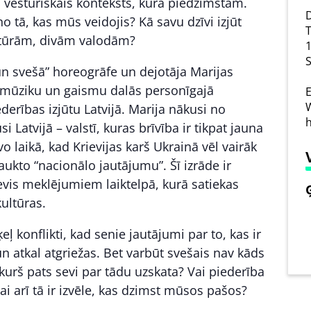
a vēsturiskais konteksts, kurā piedzimstam.
D
o tā, kas mūs veidojis? Kā savu dzīvi izjūt
T
ultūrām, divām valodām?
1
S
un svešā” horeogrāfe un dejotāja Marijas
o mūziku un gaismu dalās personīgajā
E
W
derības izjūtu Latvijā. Marija nākusi no
h
 Latvijā – valstī, kuras brīvība ir tikpat jauna
o laikā, kad Krievijas karš Ukrainā vēl vairāk
saukto “nacionālo jautājumu”. Šī izrāde ir
sevis meklējumiem laiktelpā, kurā satiekas
kultūras.
ļ konflikti, kad senie jautājumi par to, kas ir
un atkal atgriežas. Bet varbūt svešais nav kāds
 kurš pats sevi par tādu uzskata? Vai piederība
vai arī tā ir izvēle, kas dzimst mūsos pašos?