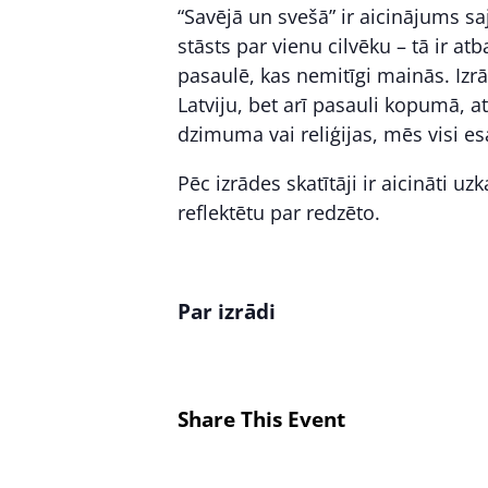
“Savējā un svešā” ir aicinājums saju
stāsts par vienu cilvēku – tā ir at
pasaulē, kas nemitīgi mainās. Izr
Latviju, bet arī pasauli kopumā, a
dzimuma vai reliģijas, mēs visi e
Pēc izrādes skatītāji ir aicināti 
reflektētu par redzēto.
Par izrādi
Share This Event