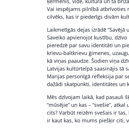
ķermenis, vide, kultūra un tā brīž
Vai iespējams pilnībā atbrīvoties n
cilvēks, kas ir piederīgs divām k
Laikmetīgās dejas izrādē “Savējā 
Saveiko apvienojot kustību, dzīv
pieredzē par savu identitāti un pie
krievu-baltkrievu ģimenes, uzaugusi
kā viņas paaudze. Šodien viņa dzīv
Latvijas kultūrtelpā saasinājis tā 
Marijas personīgā refleksija par 
dažādi skatpunkti, identitātes un 
Mēs dzīvojam laikā, kad pasauli šķe
“mūsējie” un kas – “svešie”, atkal 
cits? Varbūt reizēm svešais ir tas,
ir kaut kas, ko mums piešķir citi, 