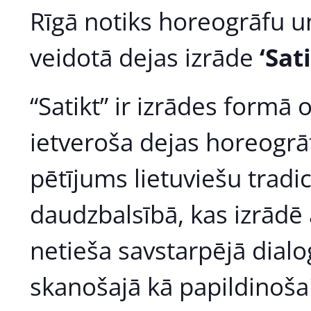
Rīgā notiks horeogrāfu u
veidotā dejas izrāde
‘Sat
“Satikt” ir izrādes formā 
ietveroša dejas horeogrāfi
pētījums lietuviešu trad
daudzbalsībā, kas izrādē a
netieša savstarpējā dialo
skanošajā kā papildinoša