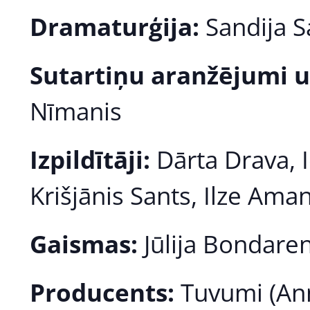
Dramaturģija:
Sandija S
Sutartiņu aranžējumi u
Nīmanis
Izpildītāji:
Dārta Drava, I
Krišjānis Sants, Ilze Am
Gaismas:
Jūlija Bondare
Producents:
Tuvumi (Ann