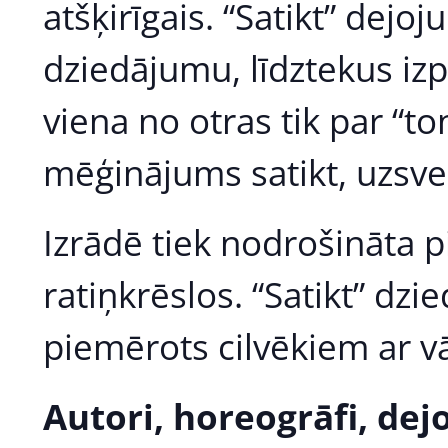
atšķirīgais. “Satikt” dejo
dziedājumu, līdztekus izpil
viena no otras tik par “ton
mēģinājums satikt, uzsve
Izrādē tiek nodrošināta 
ratiņkrēslos. “Satikt” dzi
piemērots cilvēkiem ar v
Autori, horeogrāfi, dejo