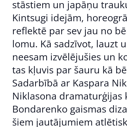
stāstiem un japāņu trauk
Kintsugi idejām, horeogrā
reflektē par sev jau no b
lomu. Kā sadzīvot, lauzt u
neesam izvēlējušies un ko
tas kļuvis par šauru kā bē
Sadarbībā ar Kaspara Ni
Niklasona dramaturģijas k
Bondarenko gaismas dizai
šiem jautājumiem atlētisk