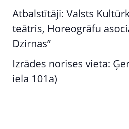
Atbalstītāji: Valsts Kultū
teātris, Horeogrāfu asociā
Dzirnas”
Izrādes norises vieta: Ģer
iela 101a)