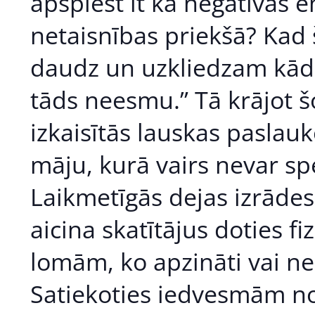
apspiest it kā negatīvas e
netaisnības priekšā? Kad 
daudz un uzkliedzam kādam
tāds neesmu.” Tā krājot š
izkaisītās lauskas paslau
māju, kurā vairs nevar spe
Laikmetīgās dejas izrāde
aicina skatītājus doties 
lomām, ko apzināti vai ne
Satiekoties iedvesmām n