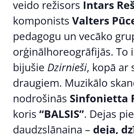
veido režisors
Intars Re
komponists
Valters Pūc
pedagogu un vecāko gru
orģinālhoreogrāfijās. To 
bijušie
Dzirnieši
, kopā ar
draugiem. Muzikālo ska
nodrošinās
Sinfonietta 
koris
“BALSIS”
. Dejas p
daudzslāņaina –
deja, dz