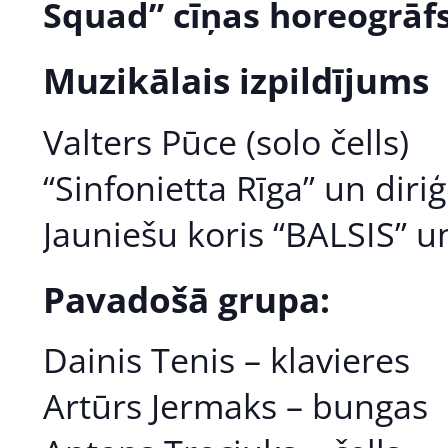
Squad” cīņas horeogrāfs
Muzikālais izpildījums
Valters Pūce (solo čells)
“Sinfonietta Rīga” un di
Jauniešu koris “BALSIS” un
Pavadošā grupa:
Dainis Tenis – klavieres
Artūrs Jermaks – bungas