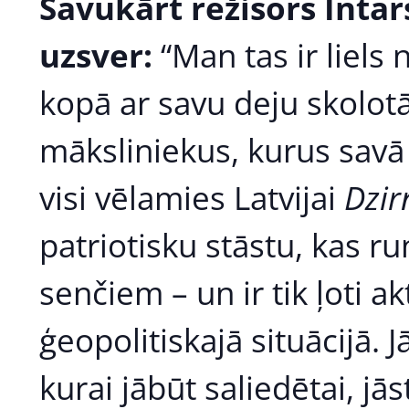
Savukārt režisors Inta
uzsver:
“Man tas ir liels
kopā ar savu deju skolotāj
māksliniekus, kurus savā
visi vēlamies Latvijai
Dzir
patriotisku stāstu, kas ru
senčiem – un ir tik ļoti a
ģeopolitiskajā situācijā. 
kurai jābūt saliedētai, j