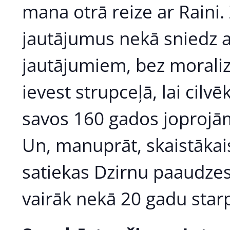
mana otrā reize ar Raini.
jautājumus nekā sniedz at
jautājumiem, bez moraliz
ievest strupceļā, lai cilvē
savos 160 gados joprojām 
Un, manuprāt, skaistākais
satiekas Dzirnu paaudzes 
vairāk nekā 20 gadu starp