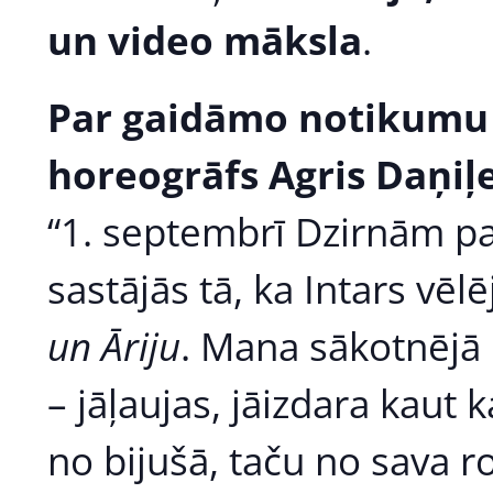
un video māksla
.
Par gaidāmo notikumu 
horeogrāfs Agris Daņiļe
“1. septembrī Dzirnām pa
sastājās tā, ka Intars vēl
un Āriju
. Mana sākotnējā 
– jāļaujas, jāizdara kaut 
no bijušā, taču no sava r