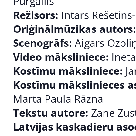
Purgailis
Režisors:
Intars Rešetins
Oriģinālmūzikas autors:
Scenogrāfs:
Aigars Ozoli
Video māksliniece:
Ineta
Kostīmu māksliniece:
Ja
Kostīmu mākslinieces as
Marta Paula Rāzna
Tekstu autore:
Zane Zus
Latvijas kaskadieru aso