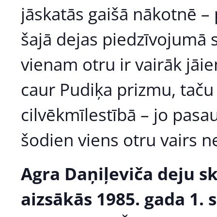
jāskatās gaišā nākotnē – 
šajā dejas piedzīvojumā 
vienam otru ir vairāk jāi
caur Pudiķa prizmu, taču 
cilvēkmīlestībā – jo pasa
šodien viens otru vairs n
Agra Daņiļeviča deju sk
aizsākās 1985. gada 1.