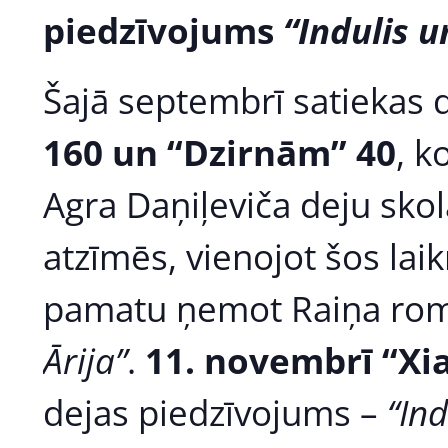
piedzīvojums
“Indulis u
Šajā septembrī satiekas d
160 un “Dzirnām” 40
, k
Agra Daņiļeviča deju skol
atzīmēs, vienojot šos la
pamatu ņemot Raiņa rom
Ārija”
.
11. novembrī “Xi
dejas piedzīvojums –
“In