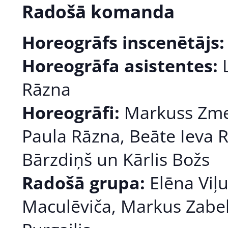
Radošā komanda
Horeogrāfs inscenētājs:
Horeogrāfa asistentes:
L
Rāzna
Horeogrāfi:
Markuss Zmel
Paula Rāzna, Beāte Ieva R
Bārzdiņš un Kārlis Božs
Radošā grupa:
Elēna Viļ
Maculēviča, Markus Zabell