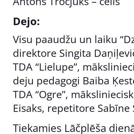
Antons Trocjuks – čells
Dejo:
Visu paaudžu un laiku “Dz
direktore Singita Daņiļevi
TDA “Lielupe”, māksliniec
deju pedagogi Baiba Ķest
TDA “Ogre”, māksliniecisk
Eisaks, repetitore Sabīne 
Tiekamies Lāčplēša dienā