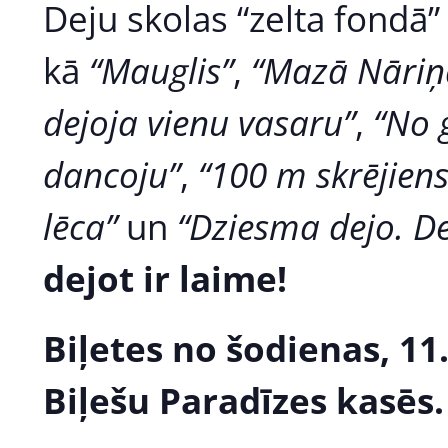
Deju skolas “zelta fondā” 
kā
“Mauglis”
,
“Mazā Nāriņ
dejoja vienu vasaru”
,
“No 
dancoju”
,
“100 m skrējiens
lēca”
un
“Dziesma dejo. De
dejot ir laime!
Biļetes no šodienas, 1
Biļešu Paradīzes kasēs.