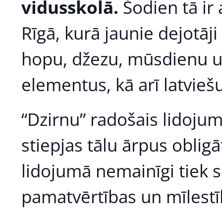
vidusskolā.
Šodien tā ir
Rīgā, kurā jaunie dejotāji
hopu, džezu, mūsdienu u
elementus, kā arī latvieš
“Dzirnu” radošais lidoju
stiepjas tālu ārpus obligā
lidojumā nemainīgi tiek s
pamatvērtības un mīlestī