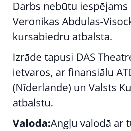
Darbs nebūtu iespējams
Veronikas Abdulas-Visock
kursabiedru atbalsta.
Izrāde tapusi DAS Theat
ietvaros, ar finansiālu A
(Nīderlande) un Valsts Kul
atbalstu.
Valoda:
Angļu valodā ar t