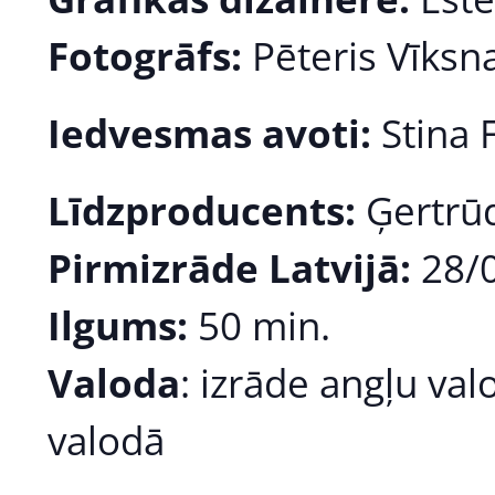
Fotogrāfs:
Pēteris Vīksn
Iedvesmas avoti:
Stina 
Līdzproducents:
Ģertrūd
Pirmizrāde Latvijā:
28/
Ilgums:
50 min.
Valoda
: izrāde angļu val
valodā