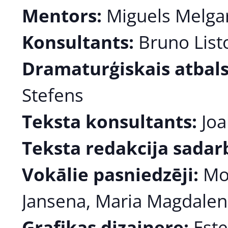
Mentors:
Miguels Melga
Konsultants:
Bruno List
Dramaturģiskais atbals
Stefens
Teksta konsultants:
Joa
Teksta redakcija sadarb
Vokālie pasniedzēji:
Moa
Jansena, Maria Magdalen
Grafikas dizainere:
Este