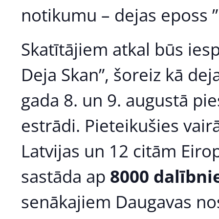
notikumu – dejas eposs 
Skatītājiem atkal būs ies
Deja Skan”, šoreiz kā dej
gada 8. un 9. augustā pi
estrādi. Pieteikušies vai
Latvijas un 12 citām Eir
sastāda ap
8000 dalībni
senākajiem Daugavas no