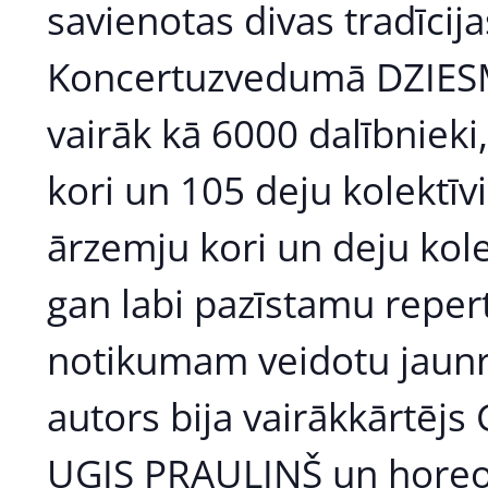
savienotas divas tradīcij
Koncertuzvedumā DZIESM
vairāk kā 6000 dalībnieki,
kori un 105 deju kolektīvi
ārzemju kori un deju kole
gan labi pazīstamu repert
notikumam veidotu jaunra
autors bija vairākkārtē
UĢIS PRAULIŅŠ un horeo