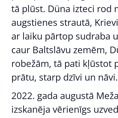
tā plūst. Düna izteci rod
augstienes strautā, Kriev
ar laiku pārtop sudraba u
caur Baltslāvu zemēm, D
robežām, tā pati kļūstot
prātu, starp dzīvi un nāvi.
2022. gada augustā Meža
izskanēja vērienīgs uzve