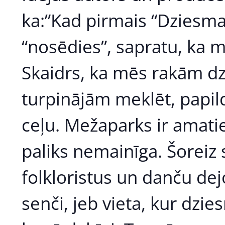
ka:”Kad pirmais “Dziesma
“nosēdies”, sapratu, ka m
Skaidrs, ka mēs rakām dz
turpinājām meklēt, papild
ceļu. Mežaparks ir amatie
paliks nemainīga. Šoreiz 
folkloristus un danču dejo
senči, jeb vieta, kur dzie