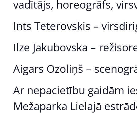
vadītājs, horeogrāfs, virs
Ints Teterovskis – virsdiri
Ilze Jakubovska – režisore
Aigars Ozoliņš – scenogrā
Ar nepacietību gaidām ies
Mežaparka Lielajā estrād