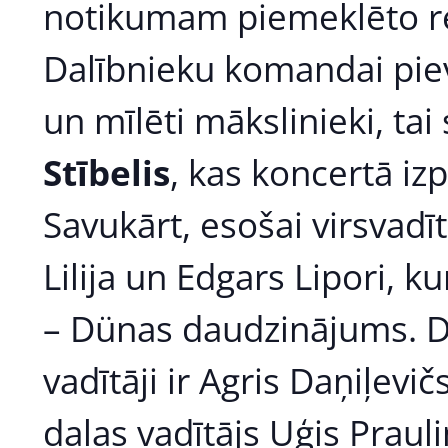
notikumam piemeklēto r
Dalībnieku komandai piev
un mīlēti mākslinieki, tai
Stībelis
, kas koncertā iz
Savukārt, esošai virsvad
Lilija un Edgars Lipori, 
– Dünas daudzinājums. D
vadītāji ir Agris Daņiļevi
daļas vadītājs Uģis Prauli