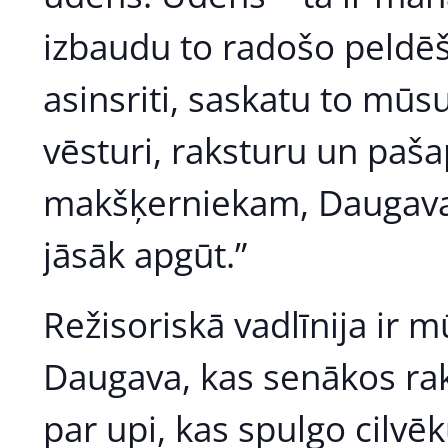
izbaudu to radošo peldēša
asinsriti, saskatu to mūs
vēsturi, raksturu un paš
makšķerniekam, Daugava i
jāsāk apgūt.”
Režisoriskā vadlīnija ir 
Daugava, kas senākos rak
par upi, kas spulgo cilvēk