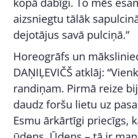
kopā dabīgi. To mēs esam 
aizsniegtu tālāk sapulci
dejotājus savā pulciņā.”
Horeogrāfs un māksliniec
DAŅIĻEVIČŠ atklāj: “Vienkā
randiņam. Pirmā reize bi
daudz foršu lietu uz pasau
Esmu ārkārtīgi priecīgs, 
ūdens. Ūdens – tā ir mana