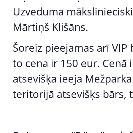
Uzveduma mākslinieciskie
Mārtiņš Klišāns.
Šoreiz pieejamas arī VIP 
to cena ir 150 eur. Cenā i
atsevišķa ieeja Mežparka
teritorijā atsevišķs bārs,