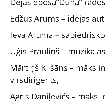
Dejas eposa”Düna” rado
Edžus Arums – idejas aut
Ieva Aruma – sabiedrisko 
Uģis Prauliņš – muzikālās
Mārtiņš Klišāns – mākslini
virsdiriģents,
Agris Daņiļevičs – māksli