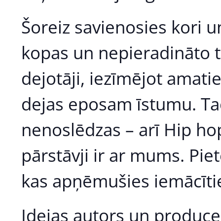
Šoreiz savienosies kori un
kopas un nepieradināto t
dejotāji, iezīmējot amati
dejas eposam īstumu. Tač
nenoslēdzas – arī Hip h
pārstāvji ir ar mums. Piet
kas apņēmušies iemācītie
Idejas autors un produc