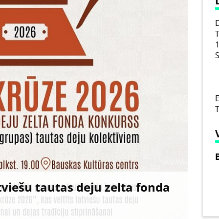
D
T
1
S
E
viešu tautas deju zelta fonda