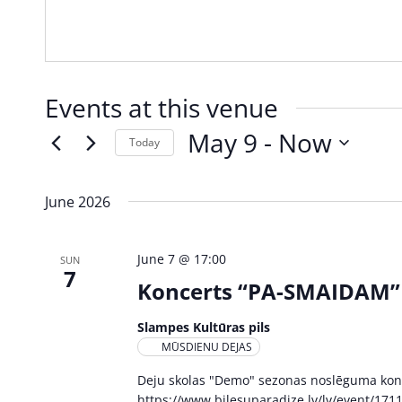
Events at this venue
May 9
 - 
Now
Today
Select
date.
June 2026
June 7 @ 17:00
SUN
7
Koncerts “PA-SMAIDAM”
Slampes Kultūras pils
MŪSDIENU DEJAS
Deju skolas "Demo" sezonas noslēguma konc
https://www.bilesuparadize.lv/lv/event/171