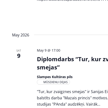
May 2026
May 9 @ 17:00
SAT
9
Diplomdarbs “Tur, kur z
smejas”
Slampes Kultūras pils
MŪSDIENU DEJAS
"Tur, kur zvaigznes smejas" ir Sanijas 
balstīts darba "Mazais princis" motīvos.
studijas "PAnda" audzēkņi. Vairāk...