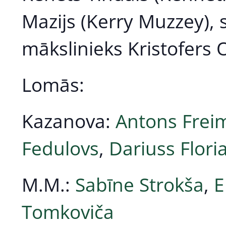
Mazijs (Kerry Muzzey),
mākslinieks Kristofers
Lomās:
Kazanova:
Antons Frei
Fedulovs
,
Dariuss Flori
M.M.:
Sabīne Strokša
,
E
Tomkoviča