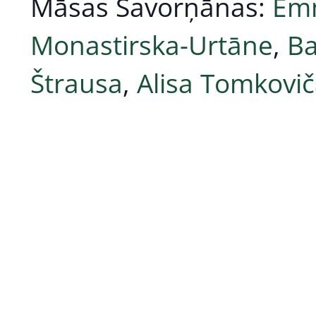
Māsas Savorņānas:
Em
Monastirska-Urtāne
,
Ba
Štrausa
,
Alisa Tomkovi