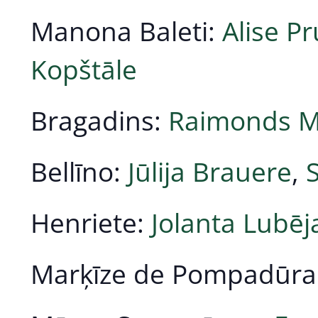
Manona Baleti:
Alise P
Kopštāle
Bragadins:
Raimonds M
Bellīno:
Jūlija Brauere
,
Henriete:
Jolanta Lubēj
Marķīze de Pompadūra