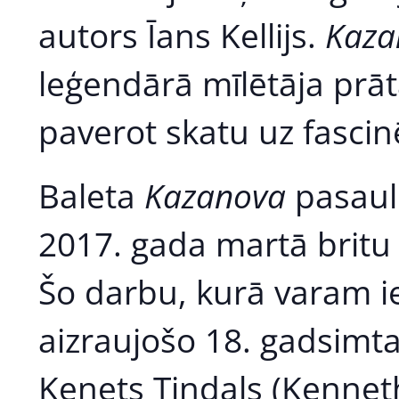
autors Īans Kellijs.
Kaz
leģendārā mīlētāja prātā
paverot skatu uz fascin
Baleta
Kazanova
pasaul
2017. gada martā brit
Šo darbu, kurā varam ie
aizraujošo 18. gadsimta 
Kenets Tindals (Kenneth