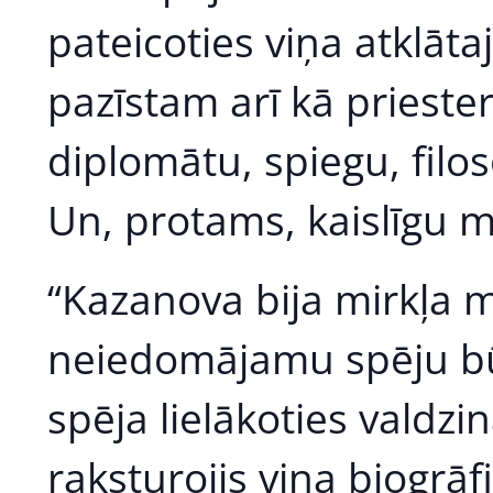
pateicoties viņa atklā
pazīstam arī kā priesteri
diplomātu, spiegu, filos
Un, protams, kaislīgu mī
“Kazanova bija mirkļa m
neiedomājamu spēju būt
spēja lielākoties valdzi
raksturojis viņa biogrāfi