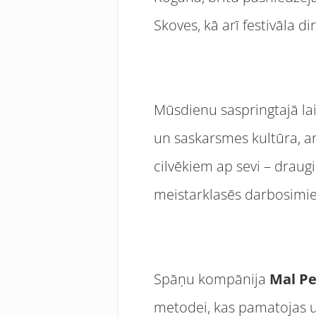
Skoves, kā arī festivāla d
Mūsdienu saspringtajā lai
un saskarsmes kultūra, ar
cilvēkiem ap sevi – drau
meistarklasēs darbosimie
Spāņu kompānija
Mal P
metodei, kas pamatojas u