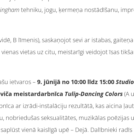
ningham
tehniku, jogu, ķermeņa nostādīšanu, impr
vidē, B līmenis), saskaņojot sevi ar istabas, gaiteņa 
vienas vietas uz citu, meistarīgi veidojot īsas tik
ašu ietvaros –
9. jūnijā no 10:00 līdz 15:00
Studi
viča meistardarbnīca
Tulip-Dancing Colors
(A u
īca ar izrādi-instalāciju rezultātā, kas aicina ļauti
u, nobriedušas seksualitātes, muzikālas poēzijas 
s saplūst vienā kaislīgā upē – Dejā. Dalībnieki radī