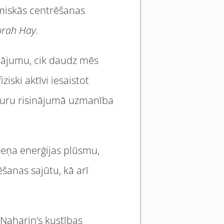
amiskās centrēšanas
rah Hay.
utājumu, cik daudz mēs
iski aktīvi iesaistot
, kuru risinājumā uzmanība
meņa enerģijas plūsmu,
šanas sajūtu, kā arī
 Naharin’s kustības