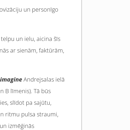
ovizāciju un personīgo
telpu un ielu, aicina šīs
šanās ar sienām, faktūrām,
oimagine
Andrejsalas ielā
n B līmenis). Tā būs
es, slīdot pa sajūtu,
un ritmu pulsa straumi,
s un izmēģinās