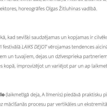
irektores, horeogrāfes Olgas Žitluhinas vadībā.
kā, kad sevišķi saudzējamas un kopjamas ir cilvēk
ī festivālā
LAIKS DEJOT
vērojamas tendences aicinā
giem un tuvajiem, dejas un dzīvesprieka partnerie
s kopā, improvizējot un variējot par un ap laikme
elo
(laikmetīgā deja, A līmenis) piedāvā praktisku p
z mācīšanās procesu par vertikāles un ekstremitā