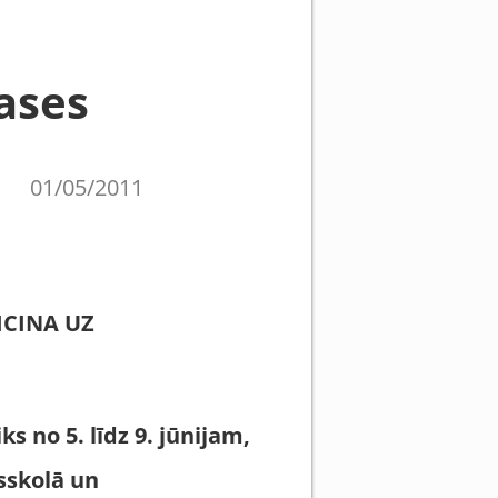
ases
01/05/2011
ICINA UZ
iks no 5. līdz 9. jūnijam,
sskolā un