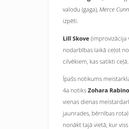
valodu (gaga),
Merce Cun
izpēti.
Lilī Skove
(improvizācija 
nodarbības laikā ceļot no 
cilvēkiem, kas satikti ceļā.
Īpašs notikums meistarkl
4a notiks
Zohara Rabino
vienas dienas meistardarbn
jaunrades, bērnības rotaļ
nonākt tajā vietā, kur vis