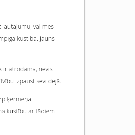
uz jautājumu, vai mēs
empīgā kustībā. Jauns
k ir atrodama, nevis
vību izpaust sevi dejā.
tarp ķermeņa
ina kustību ar tādiem