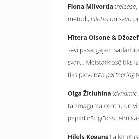
Fiona Milvorda
(
release
,
metodi,
Pilates
un savu pr
Hītera Olsone & Džoze
sevi pasargājam sadarbības
svaru. Meistarklasē tiks 
tiks pievērsta
partnering
t
Olga Žitluhina
(
dynamic 
tā smaguma centru un virz
papildināt grīdas tehnika
Hilels Kogans
(laikmetīg