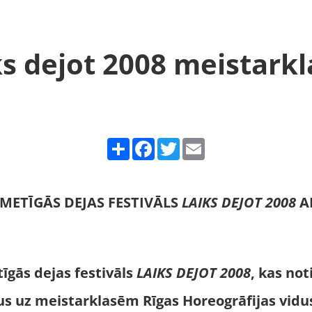
ks dejot 2008 meistarkl
Share
Facebook
Twitter
Email
METĪGĀS DEJAS FESTIVĀLS
LAIKS DEJOT
2008
A
īgās dejas festivāls
LAIKS DEJOT 2008
, kas not
tus uz meistarklasēm Rīgas Horeogrāfijas vidu