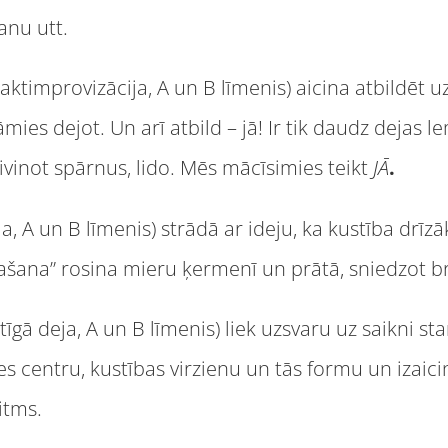
anu utt.
aktimprovizācija, A un B līmenis) aicina atbildēt 
ies dejot. Un arī atbild – jā! Ir tik daudz dejas l
livinot spārnus, lido. Mēs mācīsimies teikt
JĀ
.
a, A un B līmenis) strādā ar ideju, ka kustība drīzā
šana” rosina mieru ķermenī un prātā, sniedzot brī
tīgā deja, A un B līmenis) liek uzsvaru uz saikni s
s centru, kustības virzienu un tās formu un izaic
itms.