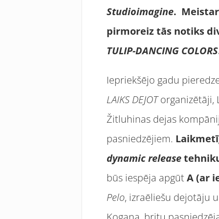
Studioimagine
. Meista
pirmoreiz tās notiks d
TULIP-DANCING COLORS
Iepriekšējo gadu pieredze 
LAIKS DEJOT
organizētāji,
Žitluhinas dejas kompāni
pasniedzējiem.
Laikmetī
dynamic release
tehniku
būs iespēja apgūt
A (ar 
Pelo
, izraēliešu dejotāju
Kogana, britu pasniedzēj