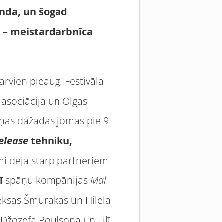
anda, un šogad
s – meistardarbnīca
arvien pieaug. Festivāla
 asociācija un Olgas
iņās dažādās jomās pie 9
elease
tehniku,
i dejā starp partneriem
ī
spāņu kompānijas
Mal
leksas Šmurakas un Hilela
Džozefa Poulsona un Lilī