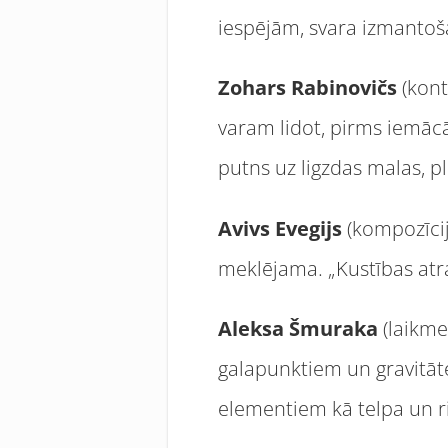
iespējām, svara izmantoš
Zohars Rabinovičs
(kont
varam lidot, pirms iemācām
putns uz ligzdas malas, p
Avivs Evegijs
(kompozīcij
meklējama. „Kustības atra
Aleksa Šmuraka
(laikme
galapunktiem un gravitāte
elementiem kā telpa un r