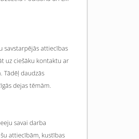
u savstarpējās attiecības
t uz ciešāku kontaktu ar
m. Tādēļ daudzās
tīgās dejas tēmām.
ieeju savai darba
šu attiecībām, kustības