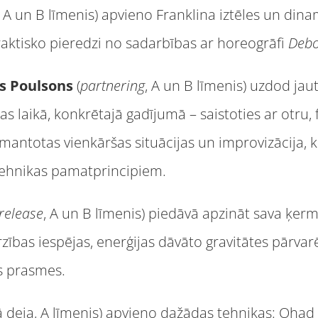
 A un B līmenis) apvieno Franklina iztēles un din
aktisko pieredzi no sadarbības ar horeogrāfi
Debo
fs Poulsons
(
partnering
, A un B līmenis) uzdod ja
 laikā, konkrētajā gadījumā – saistoties ar otru, fiz
izmantotas vienkāršas situācijas un improvizācija
ehnikas pamatprincipiem.
release
, A un B līmenis) piedāvā apzināt sava ķer
ības iespējas, enerģijas dāvāto gravitātes pārvarē
s prasmes.
ā deja, A līmenis) apvieno dažādas tehnikas: Ohad