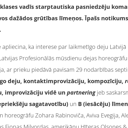
rklases vadīs starptautiska pasniedzēju kom
ivos dažādos grūtības līmeņos. Īpašs notikum
.
apliecina, ka interese par laikmetīgo deju Latvijā 
 Latvijas Profesionālās mūsdienu dejas horeogrāfu
ja, ar prieku piedāvā pavisam 29 nodarbības sept
go deju, kontaktimprovizāciju, kompozīciju,
r
, improvizāciju vidē un
partnering
jeb saskarsm
iepriekšēju sagatavotību)
un
B (iesācēju) līmen
 un horeogrāfu Zohara Rabinoviča, Aviva Evegija, A
as Fionas Milvordas, amerikāņu Hīteras Olsones & 