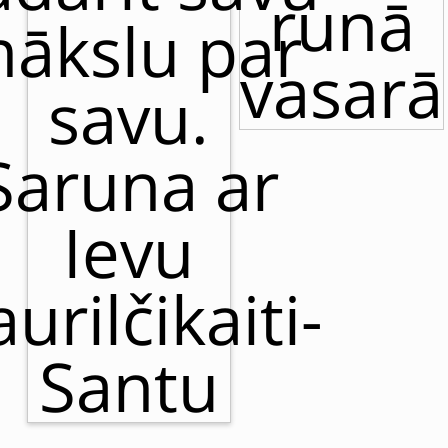
runā
ākslu par
vasarā
savu.
Saruna ar
Ievu
urilčikaiti-
Santu