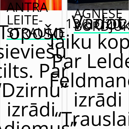
ANTRA
AGNESE
Vadot
LEITE-
13/07/202
BORDJU
Topošo
STRAUME
laiku kop
sieviešu
Par Leld
cilts. Par
Feldman
“Dzirnu”
izrādi
izrādi
“Trausla
Adiemus”