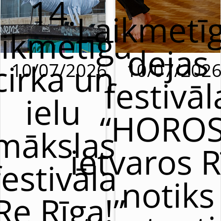
14.
Laikmetī
aikmetīgā
dejas
cirka un
10/07/2026
10/07/202
festivāl
ielu
“HOROS
mākslas
ietvaros R
festivāla
notiks
Re Rīga!”