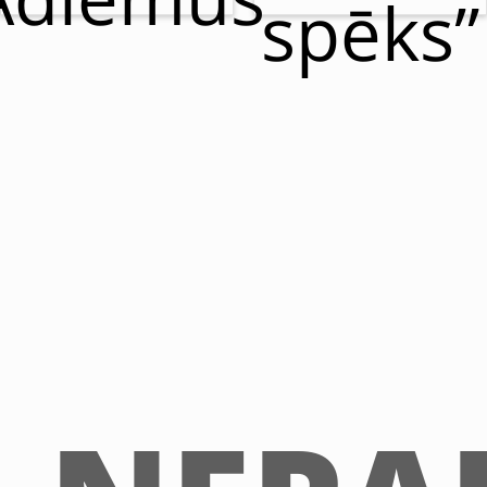
spēks”