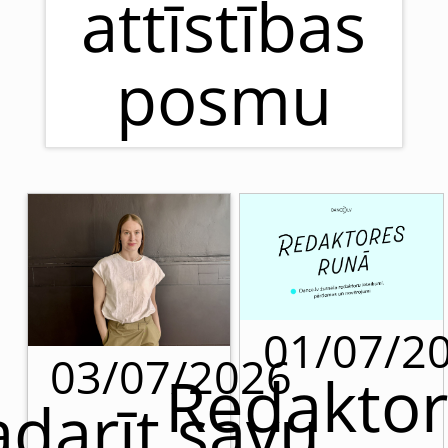
attīstības
posmu
01/07/2
03/07/2026
Redaktor
adarīt savu