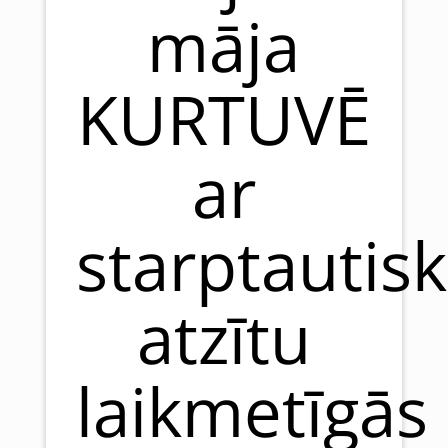
māja
KURTUVĒ
ar
starptautisk
atzītu
laikmetīgās