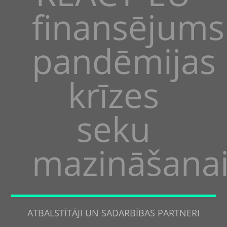
finansējums
pandēmijas
krīzes
seku
mazināšana
ATBALSTĪTĀJI UN SADARBĪBAS PARTNERI