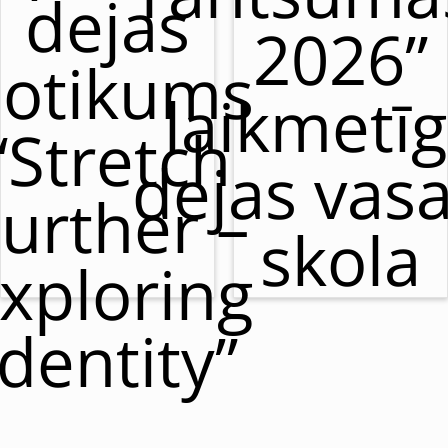
dejas
2026”
otikums
laikmetī
“Stretch
dejas vas
urther –
skola
xploring
Identity”