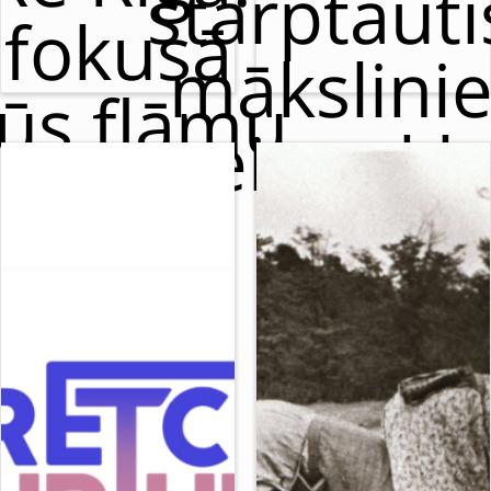
starptaut
fokusā
mākslini
ūs flāmu
meistarkl
cirks