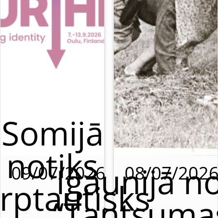
Somijā
notiks
Igaunijā no
09/07/2026
08/07/202
rptautisks
“Tantsumas