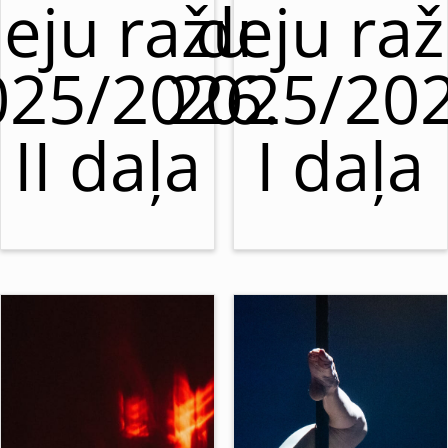
eju ražu
deju ra
025/2026.
2025/202
II daļa
I daļa