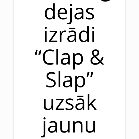
dejas
izrādi
“Clap &
Slap”
uzsāk
jaunu